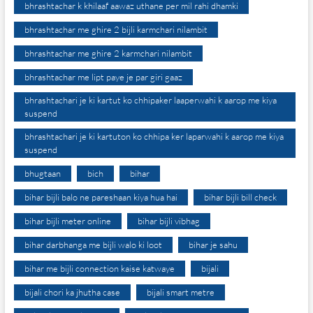
bhrashtachar k khilaaf aawaz uthane per mil rahi dhamki
bhrashtachar me ghire 2 bijli karmchari nilambit
bhrashtachar me ghire 2 karmchari nilambit
bhrashtachar me lipt paye je par giri gaaz
bhrashtachari je ki kartut ko chhipaker laaperwahi k aarop me kiya
suspend
bhrashtachari je ki kartuton ko chhipa ker laparwahi k aarop me kiya
suspend
bhugtaan
bich
bihar
bihar bijli balo ne pareshaan kiya hua hai
bihar bijli bill check
bihar bijli meter online
bihar bijli vibhag
bihar darbhanga me bijli walo ki loot
bihar je sahu
bihar me bijli connection kaise katwaye
bijali
bijali chori ka jhutha case
bijali smart metre