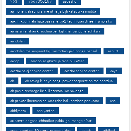
963
9669000188
aadesho
aaj hone wali sunwai me uthega bijli katauti ka mudda
aakhir kyun nahi hata paa rahe tg-2 technician dinesh ramola ko
aamaran anshan ki suchna per bijlighar pahuche adhikari
aandolan
aandolan me suspend bijli karmchari jald honge bahaal
aapurti
aarop
aaropo se ghirte ja rahe bijli afsar
aastha bajaj service center
aastha service center
aaya
ab
ab aayog k jariye hongi power corporation me bhartiya
ab pahle recharge fir bijli stemaal kar sakenge
ab private linemano se kara rahe hai khambon per kaam
abc
abhiyanta
abhiyantao
ac kamre or gaadi chhodker paidal ghumenge afsar
accountant ne 10 crore ka gaban kiya
adesh
adhikari