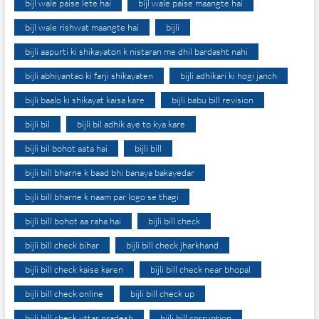
bijl wale paise lete hai
bijl wale paise maangte hai
bijl wale rishwat maangte hai
bijli
bijli aapurti ki shikayaton k nistaran me dhil bardasht nahi
bijli abhiyantao ki farji shikayaten
bijli adhikari ki hogi janch
bijli baalo ki shikayat kaisa kare
bijli babu bill revision
bijli bil
bijli bil adhik aye to kya kare
bijli bil bohot aata hai
bijli bill
bijli bill bharne k baad bhi banaya bakayedar
bijli bill bharne k naam par logo se thagi
bijli bill bohot aa raha hai
bijli bill check
bijli bill check bihar
bijli bill check jharkhand
bijli bill check kaise karen
bijli bill check near bhopal
bijli bill check online
bijli bill check up
bijli bill check uttar pradesh
bijli bill corruption