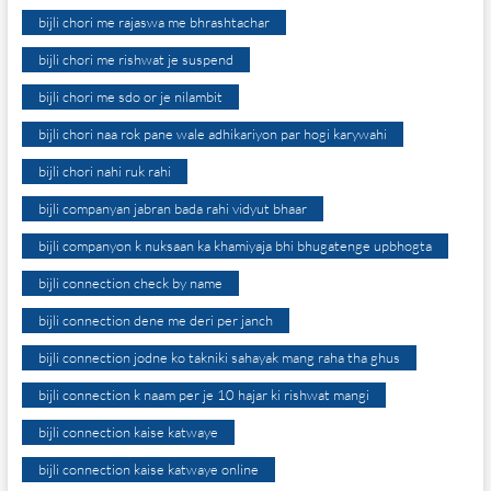
bijli chori me rajaswa me bhrashtachar
bijli chori me rishwat je suspend
bijli chori me sdo or je nilambit
bijli chori naa rok pane wale adhikariyon par hogi karywahi
bijli chori nahi ruk rahi
bijli companyan jabran bada rahi vidyut bhaar
bijli companyon k nuksaan ka khamiyaja bhi bhugatenge upbhogta
bijli connection check by name
bijli connection dene me deri per janch
bijli connection jodne ko takniki sahayak mang raha tha ghus
bijli connection k naam per je 10 hajar ki rishwat mangi
bijli connection kaise katwaye
bijli connection kaise katwaye online