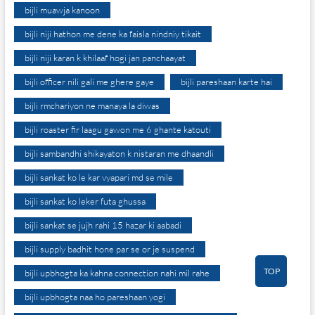
bijli muawja kanoon
bijli niji hathon me dene ka faisla nindniy tikait
bijli niji karan k khilaaf hogi jan panchaayat
bijli officer nili gali me ghere gaye
bijli pareshaan karte hai
bijli rmchariyon ne manaya la diwas
bijli roaster fir laagu gawon me 6 ghante katouti
bijli sambandhi shikayaton k nistaran me dhaandli
bijli sankat ko le kar vyapari md se mile
bijli sankat ko leker futa ghussa
bijli sankat se jujh rahi 15 hazar ki aabadi
bijli supply badhit hone par se or je suspend
TOP
bijli upbhogta ka kahna connection nahi mil rahe
bijli upbhogta naa ho pareshaan yogi