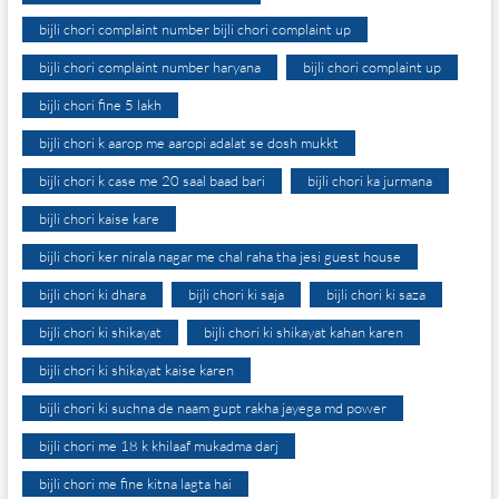
bijli chori complaint number bijli chori complaint up
bijli chori complaint number haryana
bijli chori complaint up
bijli chori fine 5 lakh
bijli chori k aarop me aaropi adalat se dosh mukkt
bijli chori k case me 20 saal baad bari
bijli chori ka jurmana
bijli chori kaise kare
bijli chori ker nirala nagar me chal raha tha jesi guest house
bijli chori ki dhara
bijli chori ki saja
bijli chori ki saza
bijli chori ki shikayat
bijli chori ki shikayat kahan karen
bijli chori ki shikayat kaise karen
bijli chori ki suchna de naam gupt rakha jayega md power
bijli chori me 18 k khilaaf mukadma darj
bijli chori me fine kitna lagta hai