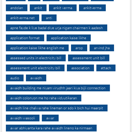
andolan
ankit
ankit verma
ankitverma
ankitverma.net
anti
apne fayde k liye badal diye urja nigam chairmen k aadesh
application format
application kaise likhe
application kaise likhe english me
arop
arvind jha
assessed units in electricity bill
assessment unit bill
assessment unit electricity bill
association
attach
audio
awaidh
awaidh building me niyam virudhh jaari kiya bijli connection
awaidh colonyon me ho raha vidyutikaran
awaidh line chalwa rahe lineman or sdo k bich hui maarpit
awaidh wasooli
awar
awar abhiyanta kara rahe awaidh lineno ka nirmaan