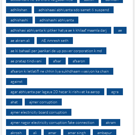
adhikshan
adhishaasi abhiyanta sdo samet 6 suspend
adhishashi
adhishashi abhiyanta
adhishasi abhiyanta ki pitker hatya ae k khilaaf maamla darj
ae
ae akram ali
AE Amresh seth
ae ki bahaali per jaankari de up power corporation k md
ae pratap tindwani
afsar
afsaron
afsaron ki letlatifi ne chhin liya sukhdhaam wasiyon ka chain
against
agar abhiyanta par lagaya 20 hazar ki rishwat ka aarop
agra
ahat
ajmer corruption
ajmer electricity board corruption
ajmer nagor electricity corruption fake connection
akram
akrosh
ali
amar
amar singh
ambapur