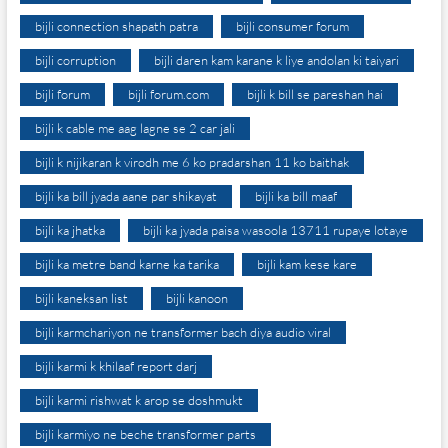
bijli connection shapath patra
bijli consumer forum
bijli corruption
bijli daren kam karane k liye andolan ki taiyari
bijli forum
bijli forum.com
bijli k bill se pareshan hai
bijli k cable me aag lagne se 2 car jali
bijli k nijikaran k virodh me 6 ko pradarshan 11 ko baithak
bijli ka bill jyada aane par shikayat
bijli ka bill maaf
bijli ka jhatka
bijli ka jyada paisa wasoola 13711 rupaye lotaye
bijli ka metre band karne ka tarika
bijli kam kese kare
bijli kaneksan list
bijli kanoon
bijli karmchariyon ne transformer bach diya audio viral
bijli karmi k khilaaf report darj
bijli karmi rishwat k arop se doshmukt
bijli karmiyo ne beche transformer parts