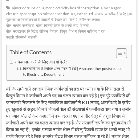
ajmer corruption
ajmer electricity board corruption
ajmer nagor
electricity corruption fake connection
Rajasthan
rti
अजमेर
आरटीआई ज़रिए हुआ
ख़ुलासा
कर्मचारी कर रहे है
काग़ज़ों में दिखाए कम
किनारे
ज़मीन पर
ज़्यादा
पोल
नागौर
फ़र्ज़ीवाडा
बाक़ी
बिजली खपत के अरबों रुपए
बिजली
पोल
भ्रष्टाचार
लिमिटेड
लेकिन
वितरण
विधुत
विभाग
विभाग नहीं कर पा रहा
वसूली
संख्याओं
सड़कों
Table of Contents
अधिक जानकारी के लिए विडियो देखे :
बिजली विभाग से संबंधित अन्य पोस्ट भी देखें | Also see other posts related
to Electricity Department :
वही के रहने वाले एक सामाजिक कार्यकर्ता का इस पर ध्यान गया के किस तरह से
विद्युत विभाग में कर्मचारी अपने पद का गलत स्त्माल कर रहे है | इस पुरे फर्जीवाड़े की
जानकारी निकालने के लिए सामाजिक कार्यकर्ता ने
RTI
लगाई, आरटीआई के ज़रिए
हुए ख़ुलासे से सड़क किनारे बिजली पोल की संख्याओं में फ़र्ज़ीवाडा पाया गया व ज़मीन
पर ज़्यादा पोल लेकिन काग़ज़ों में कम दिखाए गए | नागौर क्षेत्र में विद्युत विभाग में
कर्मचारी अपने पद का गलत स्त्माल कर रहे है और सरकारी संपत्ति का दुरउपयोग भी
किया जा रहा है | इसके अलावा नागौर क्षेत्र में घरेलु बिजली खपत के अरबों रुपए भी
बाक़ी निकल रहे है जिसे अजमेर विद्युत विभाग वसूल नहीं कर पा रहे है | नागौर क्षेत्र