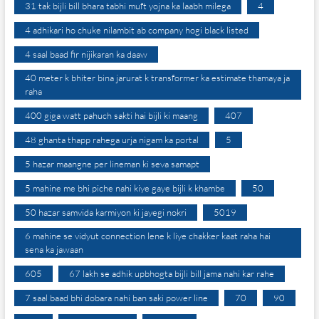
31 tak bijli bill bhara tabhi muft yojna ka laabh milega
4
4 adhikari ho chuke nilambit ab company hogi black listed
4 saal baad fir nijikaran ka daaw
40 meter k bhiter bina jarurat k transformer ka estimate thamaya ja
raha
400 giga watt pahuch sakti hai bijli ki maang
407
48 ghanta thapp rahega urja nigam ka portal
5
5 hazar maangne per lineman ki seva samapt
5 mahine me bhi piche nahi kiye gaye bijli k khambe
50
50 hazar samvida karmiyon ki jayegi nokri
5019
6 mahine se vidyut connection lene k liye chakker kaat raha hai
sena ka jawaan
605
67 lakh se adhik upbhogta bijli bill jama nahi kar rahe
7 saal baad bhi dobara nahi ban saki power line
70
90