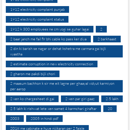
1912 electricity complaint punjab
1912 electricity complaint status
1912 k 300 employees ne cm yogi se guhar lagai
2
2 baar janch me fail fir bhi cable ko pass ker diya
2 barkhaast
2 din ki barish se nagar or dehat kshetra me carmara gai bijli
vyastha
2 estimate corruption in new electricity connection
2 gharon me pakdi bijli chori
2 maasum bachhon k sir me eit lagne per ghaayal vidyut karmiyon
per aarop
2 xen ko chargesheet di gai
2 xen par giri gaaz
2.5 lakh
2.5 lakh ki rishwat lete xen samet 4 karmchari giraftar
20
2003
2005 in hindi pdf
2018 me cabinate e huye nijikaran per 2 faisle