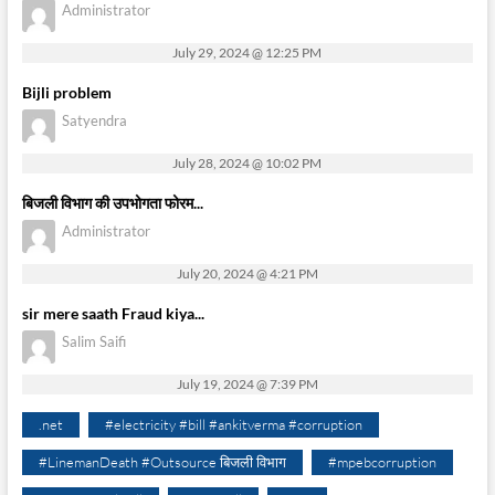
Administrator
July 29, 2024 @ 12:25 PM
Bijli problem
Satyendra
July 28, 2024 @ 10:02 PM
बिजली विभाग की उपभोगता फोरम...
Administrator
July 20, 2024 @ 4:21 PM
sir mere saath Fraud kiya...
Salim Saifi
July 19, 2024 @ 7:39 PM
.net
#electricity #bill #ankitverma #corruption
#LinemanDeath #Outsource बिजली विभाग
#mpebcorruption