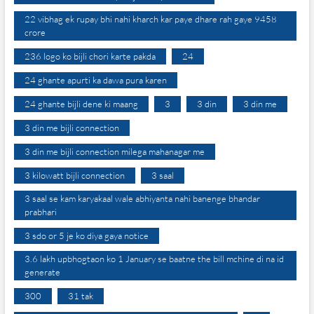
22 vibhag ek rupay bhi nahi kharch kar paye dhare rah gaye 9458
crore
236 logo ko bijli chori karte pakda
24
24 ghante apurti ka dawa pura karen
24 ghante bijli dene ki maang
3
3 din
3 din me
3 din me bijli connection
3 din me bijli connection milega mahanagar me
3 kilowatt bijli connection
3 saal
3 saal se kam karyakaal wale abhiyanta nahi banenge bhandar
prabhari
3 sdo or 5 je ko diya gaya notice
3.6 lakh upbhogtaon ko 1 January se baatne the bill mchine di na id
generate
300
31 tak