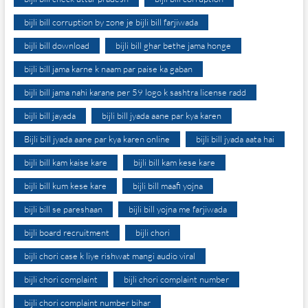
bijli bill corruption by zone je bijli bill farjiwada
bijli bill download
bijli bill ghar bethe jama honge
bijli bill jama karne k naam par paise ka gaban
bijli bill jama nahi karane per 59 logo k sashtra license radd
bijli bill jayada
bijli bill jyada aane par kya karen
Bijli bill jyada aane par kya karen online
bijli bill jyada aata hai
bijli bill kam kaise kare
bijli bill kam kese kare
bijli bill kum kese kare
bijli bill maafi yojna
bijli bill se pareshaan
bijli bill yojna me farjiwada
bijli board recruitment
bijli chori
bijli chori case k liye rishwat mangi audio viral
bijli chori complaint
bijli chori complaint number
bijli chori complaint number bihar