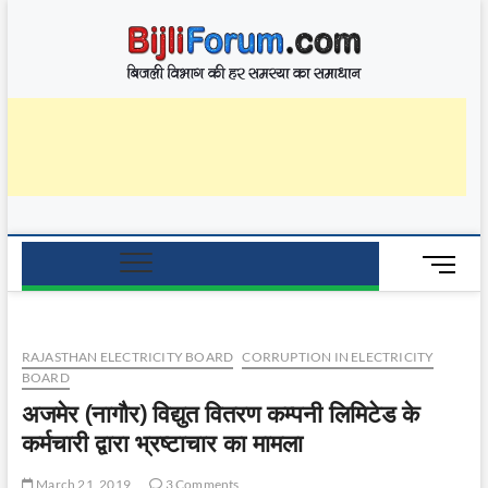
Skip
BijliF
to
बिजली विभाग की हर
समस्या का समाधान
content
M
e
n
u
RAJASTHAN ELECTRICITY BOARD
CORRUPTION IN ELECTRICITY
B
BOARD
u
अजमेर (नागौर) विद्युत वितरण कम्पनी लिमिटेड के
t
t
कर्मचारी द्वारा भ्रष्टाचार का मामला
o
n
March 21, 2019
3 Comments