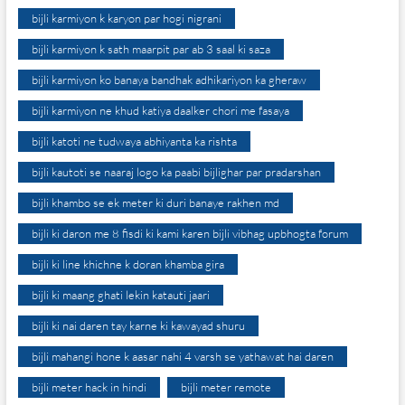
bijli karmiyon k karyon par hogi nigrani
bijli karmiyon k sath maarpit par ab 3 saal ki saza
bijli karmiyon ko banaya bandhak adhikariyon ka gheraw
bijli karmiyon ne khud katiya daalker chori me fasaya
bijli katoti ne tudwaya abhiyanta ka rishta
bijli kautoti se naaraj logo ka paabi bijlighar par pradarshan
bijli khambo se ek meter ki duri banaye rakhen md
bijli ki daron me 8 fisdi ki kami karen bijli vibhag upbhogta forum
bijli ki line khichne k doran khamba gira
bijli ki maang ghati lekin katauti jaari
bijli ki nai daren tay karne ki kawayad shuru
bijli mahangi hone k aasar nahi 4 varsh se yathawat hai daren
bijli meter hack in hindi
bijli meter remote