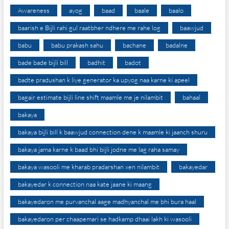
Awareness
ayog
baad
baale
baalo
baarish e Bijli rahi gul raatbher ndhere me rahe log
baawjud
babu
babu prakash sahu
bachane
badalne
bade bade bijli bill
badhit
badot
badte pradushan k liye generator ka upyog naa karne ki apeel
bagair estimate bijli line shift maamle me je nilambit
bahaal
bakaya
bakaya bijli bill k baawjud connection dene k maamle ki jaanch shuru
bakaya jama karne k baad bhi bijli jodne me lag raha samay
bakaya wasooli me kharab pradarshan xen nilambit
bakayedar
bakayedar k connection naa kate jaane ki maang
bakayedaron me purvanchal aage madhyanchal me bhi bura haal
bakayedaron per chaapemari se hadkamp dhaai lakh ki wasooli