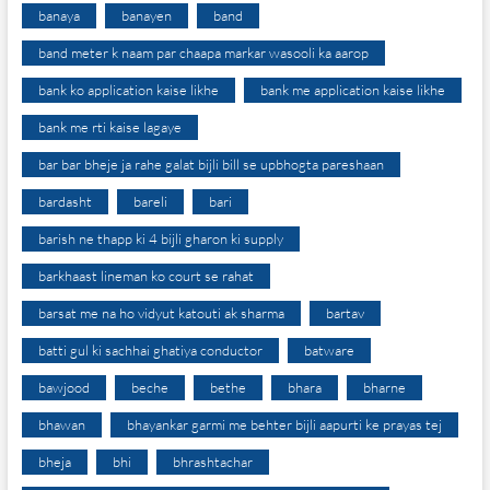
banaya
banayen
band
band meter k naam par chaapa markar wasooli ka aarop
bank ko application kaise likhe
bank me application kaise likhe
bank me rti kaise lagaye
bar bar bheje ja rahe galat bijli bill se upbhogta pareshaan
bardasht
bareli
bari
barish ne thapp ki 4 bijli gharon ki supply
barkhaast lineman ko court se rahat
barsat me na ho vidyut katouti ak sharma
bartav
batti gul ki sachhai ghatiya conductor
batware
bawjood
beche
bethe
bhara
bharne
bhawan
bhayankar garmi me behter bijli aapurti ke prayas tej
bheja
bhi
bhrashtachar