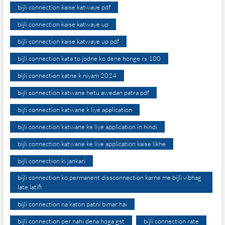
bijli connection kaise katwaye pdf
bijli connection kaise katwaye up
bijli connection kaise katwaye up pdf
bijli connection kata to jodne ko dene honge rs.100
bijli connection katne k niyam 2024
bijli connection katwane hetu awedan patra pdf
bijli connection katwane k liye application
bijli connection katwane ke liye application in hindi
bijli connection katwane ke liye application kaise likhe
bijli connection ki jankari
bijli connection ko permanent dissconnection karne me bijli vibhag
late latifi
bijli connection na katon patni bimar hai
bijli connection per nahi dena hoga gst
bijli connection rate