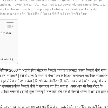
ent in mp
how to fix electricity meter
how to get power without a meter
how to tur
mppkvvcl new connection charges
uppcl
what is the cost of new electricity
 in telangana
क्या बिना मीटर के बिजली मिल सकती है
बिना मीटर के बिजली कनेक्शन
out Meter
िजली देनी पड़ती है
 अधिनियम 2003
के अंतर्गत बिना मीटर के बिजली कनेक्शन स्तेमाल करना बिजली चोरी माना
बना सकता है | वेसे तो आज के समय में बिना मीटर के बिजली कनेक्शन नहीं मिल सकता पर
 ने बहुत से ऐसे कनेक्शन किये है जिसमे बिजली मीटर ही नहीं लगाये जाते है और मज़बूरी में जब
ी इन उपभोगताओ के बिजली चोरी के प्रकरण बना दिए जाते है | अगर आप भी बिना मीटर के
 आखिर तक पढ़े आपको बहुत महत्वपूर्ण जानकारी देने वाले है जिससे भविष्य में आप इस तरह 
चैनल पर अब तक हम लगभग बहुत सारे विडियो बना चुके है और इस टॉपिक पर इसी वेबसाइट