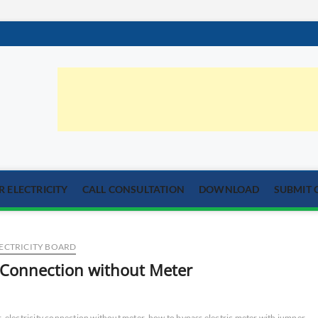
orum.com
्या का समाधान
 ELECTRICITY
CALL CONSULTATION
DOWNLOAD
SUBMIT 
ECTRICITY BOARD
ity Connection without Meter
r
electricity connection without meter
how to bypass electric meter with jumper