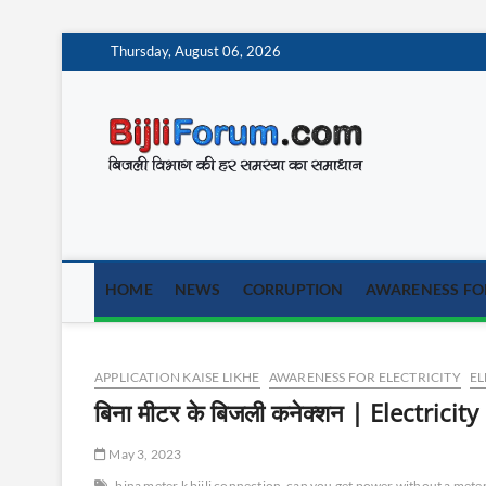
Skip
Thursday, August 06, 2026
to
content
BijliF
बिजली विभाग की हर समस
HOME
NEWS
CORRUPTION
AWARENESS FOR
APPLICATION KAISE LIKHE
AWARENESS FOR ELECTRICITY
EL
बिना मीटर के बिजली कनेक्शन | Electric
May 3, 2023
bina meter k bijli connection
can you get power without a mete