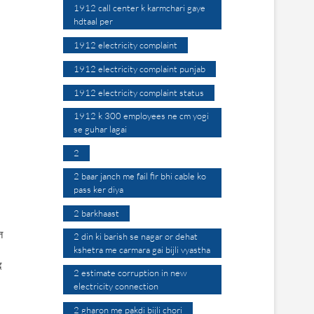
1912 call center k karmchari gaye
hdtaal per
1912 electricity complaint
1912 electricity complaint punjab
1912 electricity complaint status
1912 k 300 employees ne cm yogi
se guhar lagai
2
2 baar janch me fail fir bhi cable ko
pass ker diya
2 barkhaast
त
2 din ki barish se nagar or dehat
kshetra me carmara gai bijli vyastha
द
2 estimate corruption in new
electricity connection
2 gharon me pakdi bijli chori