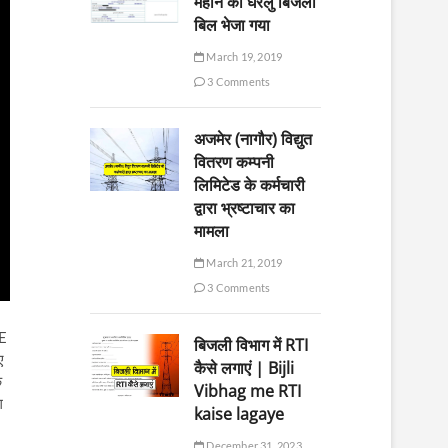
महीने का घरेलु बिजली
बिल भेजा गया
March 19, 2019
3 Comments
अजमेर (नागौर) विद्युत
वितरण कम्पनी
लिमिटेड के कर्मचारी
द्वारा भ्रष्टाचार का
मामला
March 21, 2019
3 Comments
JE
बिजली विभाग में RTI
ए
कैसे लगाएं | Bijli
ि
Vibhag me RTI
ग
kaise lagaye
December 31, 2023