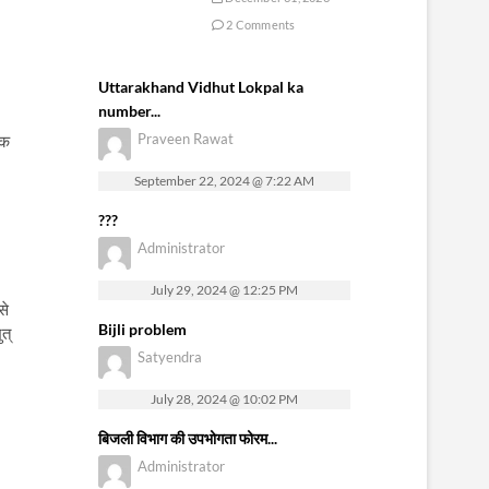
2 Comments
Uttarakhand Vidhut Lokpal ka
number...
Praveen Rawat
्क
September 22, 2024 @ 7:22 AM
???
Administrator
July 29, 2024 @ 12:25 PM
से
Bijli problem
त्
Satyendra
July 28, 2024 @ 10:02 PM
बिजली विभाग की उपभोगता फोरम...
Administrator