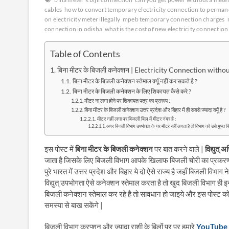
cables
how to convert temporary electricity connection to perman
on electricity meter illegally
mpeb temporary connection charges
connection in odisha
what is the cost of new electricity connection
Table of Contents
बिना मीटर के बिजली कनेक्शन | Electricity Connection with
बिना मीटर के बिजली कनेक्शन स्तेमाल क्यूँ नहीं कर सकते है ?
बिना मीटर के बिजली कनेक्शन के लिए शिकायत कैसे करे ?
मीटर ना लगा होने पर शिकायत पत्र का प्रारूप :
बिना मीटर के बिजली कनेक्शन उत्तर प्रदेश और बिहार में ही सबसे ज्यादा क्यूँ है ?
मीटर नहीं लगा पर बिजली बिल में मीटर नंबर है :
अगर बिजली विभाग उपभोक्ता के घर मीटर नहीं लगता है तो विभाग को उसे मुफ्त ब
इस पोस्ट में
बिना मीटर के बिजली कनेक्शन
पर बात करने वाले |
विद्युत्
जाता है जिसके लिए बिजली विभाग आपके खिलाफ बिजली चोरी का प्रकरण 
पुरे भारत में उत्तर प्रदेश और बिहार ये दो ऐसे राज्य है जहाँ बिजली विभाग
विद्युत् उपभोगता ऐसे कनेक्शन स्तेमाल करता है तो खुद बिजली विभाग ह
बिजली कनेक्शन स्तेमाल कर रहे है तो सावधान हो जाइये और इस पोस्ट को
समस्या से बाख सकेंगे |
बिजली विभाग करप्शन और ज्यादा राशी के बिलों पर पर हमारे
YouTube