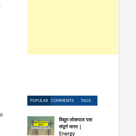
n
n
POPULAR
COMMENTS
TAGS
की
विद्युत लोकपाल पता
संपूर्ण भारत |
Energy