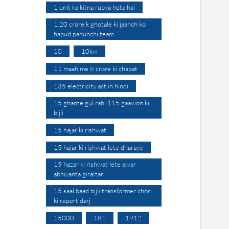
1 unit ka kitna rupya hota hai
1.20 crore k ghotale ki jaanch ko
hapud pahunchi team
10
10kw
11 maah me 8 crore ki chapat
135 electricity act in hindi
15 ghante gul rahi 115 gaawon ki
bijli
15 hajar ki rishwat
15 hajar ki rishwat lete dharaye
15 hazar ki rishwat lete awar
abhiyanta giraftar
15 saal baad bijli transformer chori
ki report darj
15000
181
1912