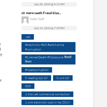
July 20, 2024 @ 4:21 PM
sir mere saath Fraud kiya...
Salim Saifi
July 19, 2024 @ 7:39 PM
.net
ो
#electricity #bill #ankitverma
ज
#corruption
्ट
#LinemanDeath #Outsource बिजली
विभाग
#mpebcorruption
0 reading bijli bill
0 unit bill
ंग
000
1 kilowatt commercial connection
1 unit electricity cost in mp 2019