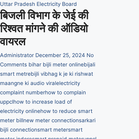
Uttar Pradesh Electricity Board
पर
बिजली विभाग के जेई की
निलंबित
रिश्वत मांगने की ऑडियो
वायरल
Administrator
December 25, 2024
No
Comments
bihar bijli meter online
bijali
smart metre
bijli vibhag k je ki rishwat
maangne ki audio viral
electricity
complaint number
how to complain
uppcl
how to increase load of
electricity online
how to reduce smart
meter bill
new meter connection
sarkari
bijli connection
smart meter
smart
meter indore
smart prepaid meter
uppcl