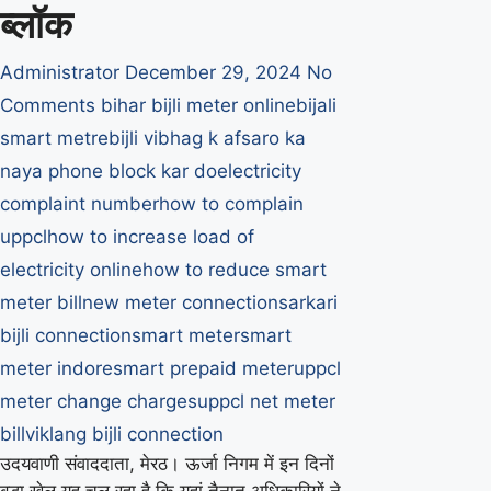
ब्लॉक
के
आदेश
Administrator
December 29, 2024
No
Comments
bihar bijli meter online
bijali
smart metre
bijli vibhag k afsaro ka
naya phone block kar do
electricity
complaint number
how to complain
uppcl
how to increase load of
electricity online
how to reduce smart
meter bill
new meter connection
sarkari
bijli connection
smart meter
smart
meter indore
smart prepaid meter
uppcl
meter change charges
uppcl net meter
bill
viklang bijli connection
उदयवाणी संवाददाता, मेरठ। ऊर्जा निगम में इन दिनों