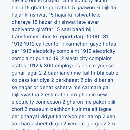
me 8 crore ki chapat
135 electricity act in
hindi
15 ghante gul rahi 115 gaawon ki bijli
15
hajar ki rishwat
15 hajar ki rishwat lete
dharaye
15 hazar ki rishwat lete awar
abhiyanta giraftar
15 saal baad bijli
transformer chori ki report darj
15000
181
1912
1912 call center k karmchari gaye hdtaal
per
1912 electricity complaint
1912 electricity
complaint punjab
1912 electricity complaint
status
1912 k 300 employees ne cm yogi se
guhar lagai
2
2 baar janch me fail fir bhi cable
ko pass ker diya
2 barkhaast
2 din ki barish
se nagar or dehat kshetra me carmara gai
bijli vyastha
2 estimate corruption in new
electricity connection
2 gharon me pakdi bijli
chori
2 maasum bachhon k sir me eit lagne
per ghaayal vidyut karmiyon per aarop
2 xen
ko chargesheet di gai
2 xen par giri gaaz
2.5