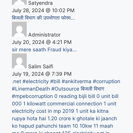
Satyendra
July 28, 2024 @ 10:02 PM
बिजली विभाग की उपभोगता फोरम...
Administrator
July 20, 2024 @ 4:21 PM
sir mere saath Fraud kiya...
Salim Saifi
July 19, 2024 @ 7:39 PM
.net
#electricity #bill #ankitverma #corruption
#LinemanDeath #Outsource बिजली विभाग
#mpebcorruption
0 reading bijli bill
0 unit bill
000
1 kilowatt commercial connection
1 unit
electricity cost in mp 2019
1 unit ka kitna
rupya hota hai
1.20 crore k ghotale ki jaanch
ko hapud pahunchi team
10
10kw
11 maah