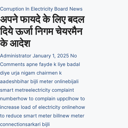
अवर
Corruption In Electricity Board
News
अभियंता
अपने फायदे के लिए बदल
ने
फर्जी
दिये ऊर्जा निगम चेयरमैन
तरीके
के आदेश
से
निकाला
वेतन
Administrator
January 1, 2025
No
Comments
apne fayde k liye badal
diye urja nigam chairmen k
aadesh
bihar bijli meter online
bijali
smart metre
electricity complaint
number
how to complain uppcl
how to
increase load of electricity online
how
to reduce smart meter bill
new meter
connection
sarkari bijli