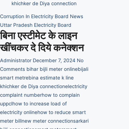
हजार
रुपये
Corruption In Electricity Board
News
की
Uttar Pradesh Electricity Board
रिश्वत
बिना एस्टीमेट के लाइन
लेता
जेई
खींचकर दे दिये कनेक्शन
रंगेहाथ
गिरफ्तार
Administrator
December 7, 2024
No
Comments
bihar bijli meter online
bijali
smart metre
bina estimate k line
khichker de Diya connection
electricity
complaint number
how to complain
uppcl
how to increase load of
electricity online
how to reduce smart
meter bill
new meter connection
sarkari