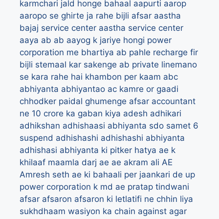
karmchari jald honge bahaal
aapurti
aarop
aaropo se ghirte ja rahe bijli afsar
aastha
bajaj service center
aastha service center
aaya
ab
ab aayog k jariye hongi power
corporation me bhartiya
ab pahle recharge fir
bijli stemaal kar sakenge
ab private linemano
se kara rahe hai khambon per kaam
abc
abhiyanta
abhiyantao
ac kamre or gaadi
chhodker paidal ghumenge afsar
accountant
ne 10 crore ka gaban kiya
adesh
adhikari
adhikshan
adhishaasi abhiyanta sdo samet 6
suspend
adhishashi
adhishashi abhiyanta
adhishasi abhiyanta ki pitker hatya ae k
khilaaf maamla darj
ae
ae akram ali
AE
Amresh seth
ae ki bahaali per jaankari de up
power corporation k md
ae pratap tindwani
afsar
afsaron
afsaron ki letlatifi ne chhin liya
sukhdhaam wasiyon ka chain
against
agar