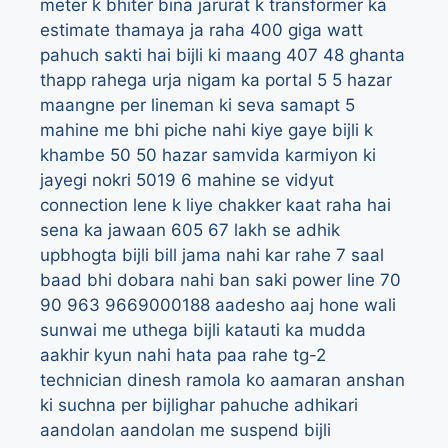
meter k bhiter bina jarurat k transformer ka
estimate thamaya ja raha
400 giga watt
pahuch sakti hai bijli ki maang
407
48 ghanta
thapp rahega urja nigam ka portal
5
5 hazar
maangne per lineman ki seva samapt
5
mahine me bhi piche nahi kiye gaye bijli k
khambe
50
50 hazar samvida karmiyon ki
jayegi nokri
5019
6 mahine se vidyut
connection lene k liye chakker kaat raha hai
sena ka jawaan
605
67 lakh se adhik
upbhogta bijli bill jama nahi kar rahe
7 saal
baad bhi dobara nahi ban saki power line
70
90
963
9669000188
aadesho
aaj hone wali
sunwai me uthega bijli katauti ka mudda
aakhir kyun nahi hata paa rahe tg-2
technician dinesh ramola ko
aamaran anshan
ki suchna per bijlighar pahuche adhikari
aandolan
aandolan me suspend bijli