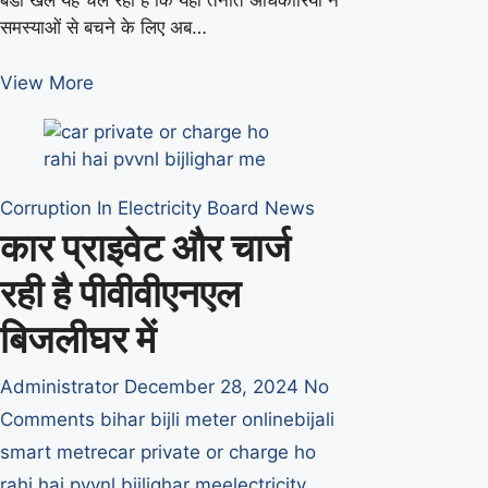
बडा खेल यह चल रहा है कि यहां तैनात अधिकारियों ने
समस्याओं से बचने के लिए अब…
ऊर्जा
View More
निगम
अफसरों
का
नया
Corruption In Electricity Board
News
खेल
कार प्राइवेट और चार्ज
–
फोन
रही है पीवीवीएनएल
कर
बिजलीघर में
दो
ब्लॉक
Administrator
December 28, 2024
No
Comments
bihar bijli meter online
bijali
smart metre
car private or charge ho
rahi hai pvvnl bijlighar me
electricity