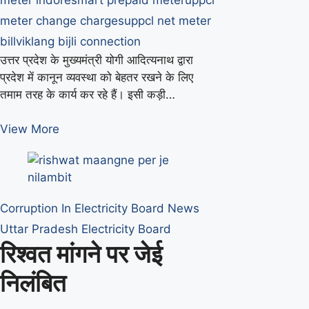
meter change charges
uppcl net meter
bill
viklang bijli connection
उत्तर प्रदेश के मुख्यमंत्री योगी आदित्यनाथ द्वारा
प्रदेश में कानून व्यवस्था को बेहतर रखने के लिए
तमाम तरह के कार्य कर रहे हैं। इसी कड़ी…
बिजली
View More
विभाग
के
जेई
की
Corruption In Electricity Board
News
रिश्वत
Uttar Pradesh Electricity Board
मांगने
रिश्वत मांगने पर जेई
की
ऑडियो
निलंबित
वायरल