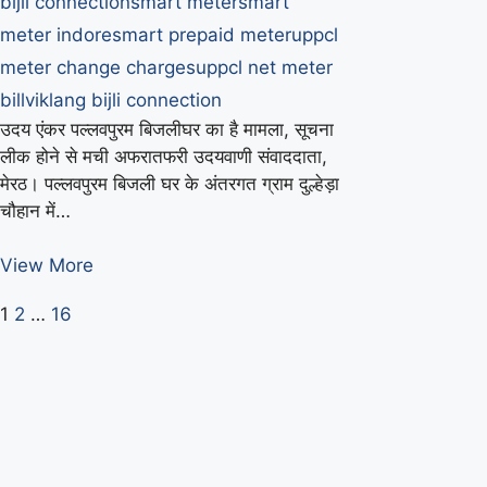
bijli connection
smart meter
smart
meter indore
smart prepaid meter
uppcl
meter change charges
uppcl net meter
bill
viklang bijli connection
उदय एंकर पल्लवपुरम बिजलीघर का है मामला, सूचना
लीक होने से मची अफरातफरी उदयवाणी संवाददाता,
मेरठ। पल्लवपुरम बिजली घर के अंतरगत ग्राम दुल्हेड़ा
चौहान में…
बिना
View More
एस्टीमेट
Posts
Page
Page
Page
Next
1
2
…
16
के
page
लाइन
pagination
खींचकर
दे
दिये
कनेक्शन