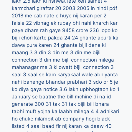
lakh
2.5 lakh ki rishwat lete xen samet 4
karmchari giraftar
20
2003
2005 in hindi pdf
2018 me cabinate e huye nijikaran per 2
faisle
22 vibhag ek rupay bhi nahi kharch kar
paye dhare rah gaye 9458 crore
236 logo ko
bijli chori karte pakda
24
24 ghante apurti ka
dawa pura karen
24 ghante bijli dene ki
maang
3
3 din
3 din me
3 din me bijli
connection
3 din me bijli connection milega
mahanagar me
3 kilowatt bijli connection
3
saal
3 saal se kam karyakaal wale abhiyanta
nahi banenge bhandar prabhari
3 sdo or 5 je
ko diya gaya notice
3.6 lakh upbhogtaon ko 1
January se baatne the bill mchine di na id
generate
300
31 tak
31 tak bijli bill bhara
tabhi muft yojna ka laabh milega
4
4 adhikari
ho chuke nilambit ab company hogi black
listed
4 saal baad fir nijikaran ka daaw
40