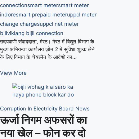
connection
smart meter
smart meter
indore
smart prepaid meter
uppcl meter
change charges
uppcl net meter
bill
viklang bijli connection
उदयवाणी संवाददाता, मेरठ। मेरठ में विद्युत विभाग के
मुख्य अभियन्ता कार्यालय ज़ोन 2 में सुविधा शुल्क लेने
के लिए विभाग के चेयरमैन के आदेशो का…
अपने
View More
फायदे
के
लिए
बदल
Corruption In Electricity Board
News
दिये
ऊर्जा निगम अफसरों का
ऊर्जा
निगम
नया खेल – फोन कर दो
चेयरमैन