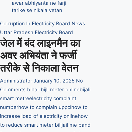
लाइनमैन
की
अवर
Corruption In Electricity Board
News
अभियंता
Uttar Pradesh Electricity Board
ने
जेल में बंद लाइनमैन का
हाजिरी
लगाकर
अवर अभियंता ने फर्जी
पूरे
माह
तरीके से निकाला वेतन
का
निकलवाया
Administrator
January 10, 2025
No
वेतन
Comments
bihar bijli meter online
bijali
smart metre
electricity complaint
number
how to complain uppcl
how to
increase load of electricity online
how
to reduce smart meter bill
jail me band