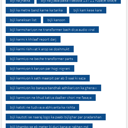
bijli ka jhatka
bijli ka jyada paisa wasoola 13711 rupaye lotaye
bijli ka metre band karne ka tarika
bijli kam kese kare
bijli kaneksan list
bijli kanoon
bijli karmchariyon ne transformer bach diya audio viral
bijli karmi k khilaaf report darj
bijli karmi rishwat k arop se doshmukt
bijli karmiyo ne beche transformer parts
bijli karmiyon k karyon par hogi nigrani
bijli karmiyon k sath maarpit par ab 3 saal ki saza
bijli karmiyon ko banaya bandhak adhikariyon ka gheraw
bijli karmiyon ne khud katiya daalker chori me fasaya
bijli katoti ne tudwaya abhiyanta ka rishta
bijli kautoti se naaraj logo ka paabi bijlighar par pradarshan
bijli khambo se ek meter ki duri banaye rakhen md