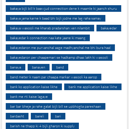
bakaya bijli bill k baawjud connection dene k maamle ki jaanch shuru
bakaya jama karne k baad bhi bijli jodne me lag raha samay
bakaya wasooli me kharab pradarshan xen nilambit
bakayedar
bakayedar k connection naa kate jaane ki maang
bakayedaron me purvanchal aage madhyanchal me bhi bura haal
bakayedaron per chaapemari se hadkamp dhaai lakh ki wasooli
banaya
banayen
band
band meter k naam par chaapa markar wasooli ka aarop
bank ko application kaise likhe
bank me application kaise likhe
bank me rti kaise lagaye
bar bar bheje ja rahe galat bijli bill se upbhogta pareshaan
bardasht
bareli
bari
barish ne thapp ki 4 bijli gharon ki supply