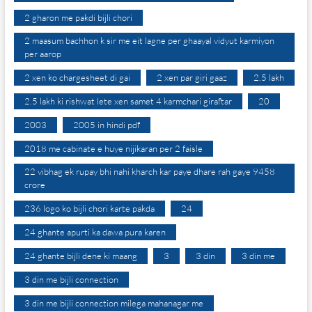
2 gharon me pakdi bijli chori
2 maasum bachhon k sir me eit lagne per ghaayal vidyut karmiyon
per aarop
2 xen ko chargesheet di gai
2 xen par giri gaaz
2.5 lakh
2.5 lakh ki rishwat lete xen samet 4 karmchari giraftar
20
2003
2005 in hindi pdf
2018 me cabinate e huye nijikaran per 2 faisle
22 vibhag ek rupay bhi nahi kharch kar paye dhare rah gaye 9458
crore
236 logo ko bijli chori karte pakda
24
24 ghante apurti ka dawa pura karen
24 ghante bijli dene ki maang
3
3 din
3 din me
3 din me bijli connection
3 din me bijli connection milega mahanagar me