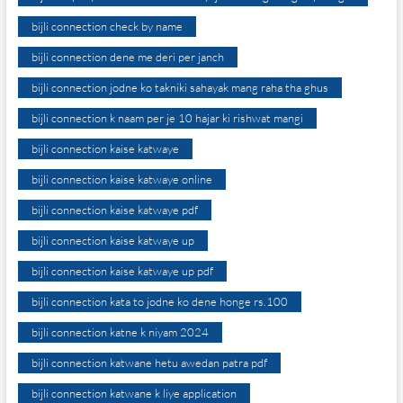
bijli connection check by name
bijli connection dene me deri per janch
bijli connection jodne ko takniki sahayak mang raha tha ghus
bijli connection k naam per je 10 hajar ki rishwat mangi
bijli connection kaise katwaye
bijli connection kaise katwaye online
bijli connection kaise katwaye pdf
bijli connection kaise katwaye up
bijli connection kaise katwaye up pdf
bijli connection kata to jodne ko dene honge rs.100
bijli connection katne k niyam 2024
bijli connection katwane hetu awedan patra pdf
bijli connection katwane k liye application