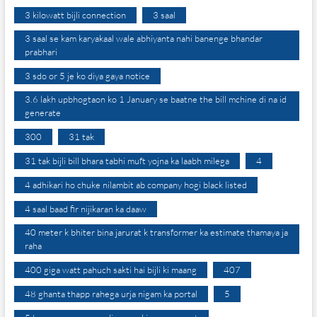
3 kilowatt bijli connection
3 saal
3 saal se kam karyakaal wale abhiyanta nahi banenge bhandar
prabhari
3 sdo or 5 je ko diya gaya notice
3.6 lakh upbhogtaon ko 1 January se baatne the bill mchine di na id
generate
300
31 tak
31 tak bijli bill bhara tabhi muft yojna ka laabh milega
4
4 adhikari ho chuke nilambit ab company hogi black listed
4 saal baad fir nijikaran ka daaw
40 meter k bhiter bina jarurat k transformer ka estimate thamaya ja
raha
400 giga watt pahuch sakti hai bijli ki maang
407
48 ghanta thapp rahega urja nigam ka portal
5