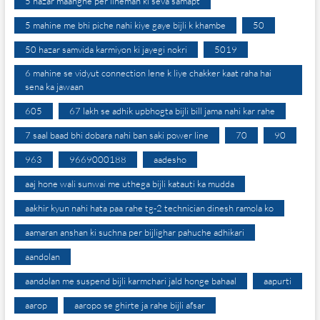
5 hazar maangne per lineman ki seva samapt
5 mahine me bhi piche nahi kiye gaye bijli k khambe
50
50 hazar samvida karmiyon ki jayegi nokri
5019
6 mahine se vidyut connection lene k liye chakker kaat raha hai
sena ka jawaan
605
67 lakh se adhik upbhogta bijli bill jama nahi kar rahe
7 saal baad bhi dobara nahi ban saki power line
70
90
963
9669000188
aadesho
aaj hone wali sunwai me uthega bijli katauti ka mudda
aakhir kyun nahi hata paa rahe tg-2 technician dinesh ramola ko
aamaran anshan ki suchna per bijlighar pahuche adhikari
aandolan
aandolan me suspend bijli karmchari jald honge bahaal
aapurti
aarop
aaropo se ghirte ja rahe bijli afsar