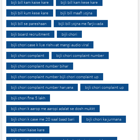
bijli bill kam kaise kare
bijli bill kam kese kare
bijli bill kum kese kare
bijli bill maafi yojna
bijli bill se pareshaan
bijli bill yojna me farjiwada
bijli board recruitment
bijli chori
bijli chori case k liye rishwat mangi audio viral
bijli chori complaint
bijli chori complaint number
bijli chori complaint number bihar
bijli chori complaint number bijli chori complaint up
bijli chori complaint number haryana
bijli chori complaint up
bijli chori fine 5 lakh
bijli chori k aarop me aaropi adalat se dosh mukkt
bijli chori k case me 20 saal baad bari
bijli chori ka jurmana
bijli chori kaise kare