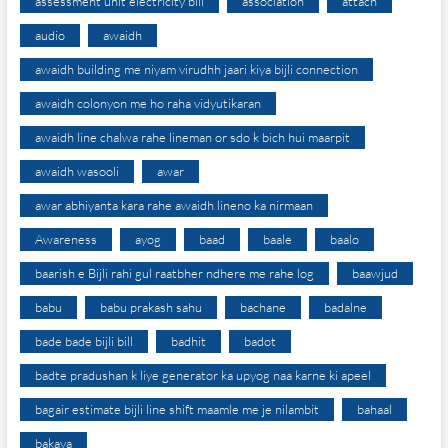
assessment unit electricity bill
association
attach
audio
awaidh
awaidh building me niyam virudhh jaari kiya bijli connection
awaidh colonyon me ho raha vidyutikaran
awaidh line chalwa rahe lineman or sdo k bich hui maarpit
awaidh wasooli
awar
awar abhiyanta kara rahe awaidh lineno ka nirmaan
Awareness
ayog
baad
baale
baalo
baarish e Bijli rahi gul raatbher ndhere me rahe log
baawjud
babu
babu prakash sahu
bachane
badalne
bade bade bijli bill
badhit
badot
badte pradushan k liye generator ka upyog naa karne ki apeel
bagair estimate bijli line shift maamle me je nilambit
bahaal
bakaya