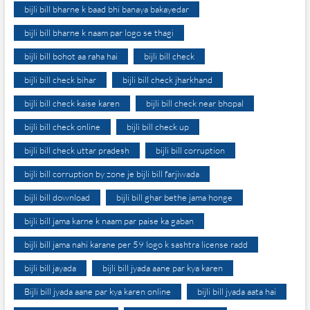
bijli bill bharne k baad bhi banaya bakayedar
bijli bill bharne k naam par logo se thagi
bijli bill bohot aa raha hai
bijli bill check
bijli bill check bihar
bijli bill check jharkhand
bijli bill check kaise karen
bijli bill check near bhopal
bijli bill check online
bijli bill check up
bijli bill check uttar pradesh
bijli bill corruption
bijli bill corruption by zone je bijli bill farjiwada
bijli bill download
bijli bill ghar bethe jama honge
bijli bill jama karne k naam par paise ka gaban
bijli bill jama nahi karane per 59 logo k sashtra license radd
bijli bill jayada
bijli bill jyada aane par kya karen
Bijli bill jyada aane par kya karen online
bijli bill jyada aata hai