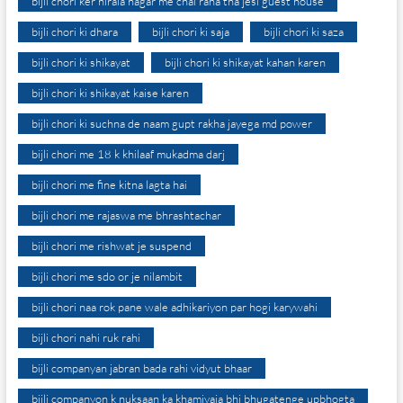
bijli chori ker nirala nagar me chal raha tha jesi guest house
bijli chori ki dhara
bijli chori ki saja
bijli chori ki saza
bijli chori ki shikayat
bijli chori ki shikayat kahan karen
bijli chori ki shikayat kaise karen
bijli chori ki suchna de naam gupt rakha jayega md power
bijli chori me 18 k khilaaf mukadma darj
bijli chori me fine kitna lagta hai
bijli chori me rajaswa me bhrashtachar
bijli chori me rishwat je suspend
bijli chori me sdo or je nilambit
bijli chori naa rok pane wale adhikariyon par hogi karywahi
bijli chori nahi ruk rahi
bijli companyan jabran bada rahi vidyut bhaar
bijli companyon k nuksaan ka khamiyaja bhi bhugatenge upbhogta