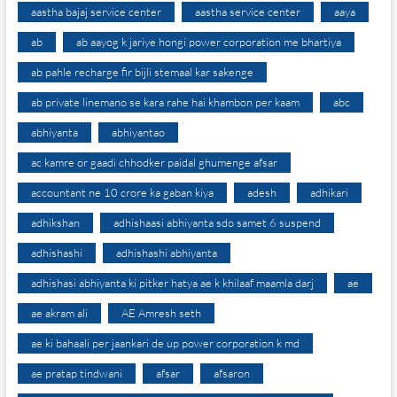
aastha bajaj service center
aastha service center
aaya
ab
ab aayog k jariye hongi power corporation me bhartiya
ab pahle recharge fir bijli stemaal kar sakenge
ab private linemano se kara rahe hai khambon per kaam
abc
abhiyanta
abhiyantao
ac kamre or gaadi chhodker paidal ghumenge afsar
accountant ne 10 crore ka gaban kiya
adesh
adhikari
adhikshan
adhishaasi abhiyanta sdo samet 6 suspend
adhishashi
adhishashi abhiyanta
adhishasi abhiyanta ki pitker hatya ae k khilaaf maamla darj
ae
ae akram ali
AE Amresh seth
ae ki bahaali per jaankari de up power corporation k md
ae pratap tindwani
afsar
afsaron