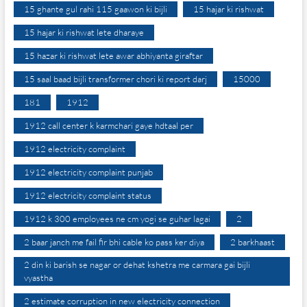
15 ghante gul rahi 115 gaawon ki bijli
15 hajar ki rishwat
15 hajar ki rishwat lete dharaye
15 hazar ki rishwat lete awar abhiyanta giraftar
15 saal baad bijli transformer chori ki report darj
15000
181
1912
1912 call center k karmchari gaye hdtaal per
1912 electricity complaint
1912 electricity complaint punjab
1912 electricity complaint status
1912 k 300 employees ne cm yogi se guhar lagai
2
2 baar janch me fail fir bhi cable ko pass ker diya
2 barkhaast
2 din ki barish se nagar or dehat kshetra me carmara gai bijli
vyastha
2 estimate corruption in new electricity connection