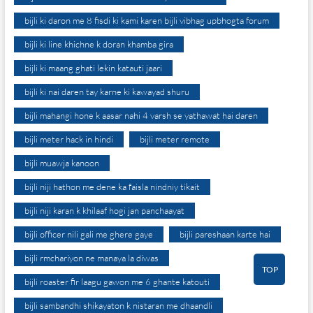
bijli ki daron me 8 fisdi ki kami karen bijli vibhag upbhogta forum
bijli ki line khichne k doran khamba gira
bijli ki maang ghati lekin katauti jaari
bijli ki nai daren tay karne ki kawayad shuru
bijli mahangi hone k aasar nahi 4 varsh se yathawat hai daren
bijli meter hack in hindi
bijli meter remote
bijli muawja kanoon
bijli niji hathon me dene ka faisla nindniy tikait
bijli niji karan k khilaaf hogi jan panchaayat
bijli officer nili gali me ghere gaye
bijli pareshaan karte hai
bijli rmchariyon ne manaya la diwas
TOP
bijli roaster fir laagu gawon me 6 ghante katouti
bijli sambandhi shikayaton k nistaran me dhaandli