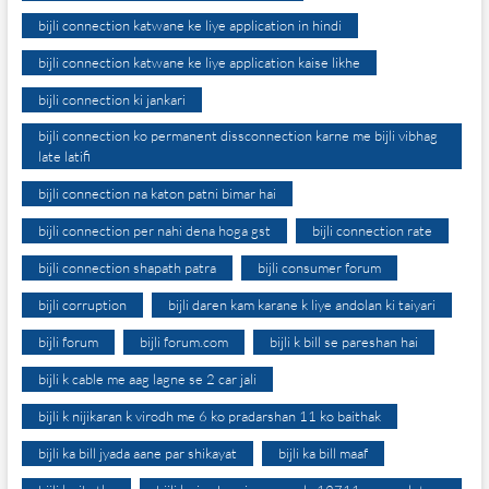
bijli connection katwane ke liye application in hindi
bijli connection katwane ke liye application kaise likhe
bijli connection ki jankari
bijli connection ko permanent dissconnection karne me bijli vibhag
late latifi
bijli connection na katon patni bimar hai
bijli connection per nahi dena hoga gst
bijli connection rate
bijli connection shapath patra
bijli consumer forum
bijli corruption
bijli daren kam karane k liye andolan ki taiyari
bijli forum
bijli forum.com
bijli k bill se pareshan hai
bijli k cable me aag lagne se 2 car jali
bijli k nijikaran k virodh me 6 ko pradarshan 11 ko baithak
bijli ka bill jyada aane par shikayat
bijli ka bill maaf