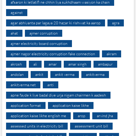
afsaron ki letlatifi ne chhin liya sukhdhaam wasiyon ka chain
against
agar abhiyanta par lagaya 20 hazar ki rishwat ka aarop
agra
ahat
ajmer corruption
ajmer electricity board corruption
ajmer nagor electricity corruption fake connection
akram
akrosh
ali
amar
amar singh
ambapur
andolan
ankit
ankit verma
ankitverma
ankitverma.net
anti
apne fayde k liye badal diye urja nigam chairmen k aadesh
application format
application kaise likhe
application kaise likhe english me
arop
arvind jha
assessed units in electricity bill
assessment unit bill