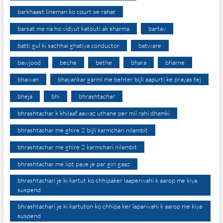
barkhaast lineman ko court se rahat
barsat me na ho vidyut katouti ak sharma
bartav
batti gul ki sachhai ghatiya conductor
batware
bawjood
beche
bethe
bhara
bharne
bhawan
bhayankar garmi me behter bijli aapurti ke prayas tej
bheja
bhi
bhrashtachar
bhrashtachar k khilaaf aawaz uthane per mil rahi dhamki
bhrashtachar me ghire 2 bijli karmchari nilambit
bhrashtachar me ghire 2 karmchari nilambit
bhrashtachar me lipt paye je par giri gaaz
bhrashtachari je ki kartut ko chhipaker laaperwahi k aarop me kiya
suspend
bhrashtachari je ki kartuton ko chhipa ker laparwahi k aarop me kiya
suspend