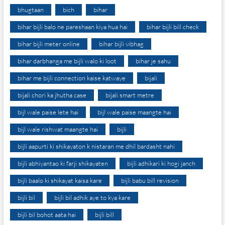
bhugtaan
bich
bihar
bihar bijli balo ne pareshaan kiya hua hai
bihar bijli bill check
bihar bijli meter online
bihar bijli vibhag
bihar darbhanga me bijli walo ki loot
bihar je sahu
bihar me bijli connection kaise katwaye
bijali
bijali chori ka jhutha case
bijali smart metre
bijl wale paise lete hai
bijl wale paise maangte hai
bijl wale rishwat maangte hai
bijli
bijli aapurti ki shikayaton k nistaran me dhil bardasht nahi
bijli abhiyantao ki farji shikayaten
bijli adhikari ki hogi janch
bijli baalo ki shikayat kaisa kare
bijli babu bill revision
bijli bil
bijli bil adhik aye to kya kare
bijli bil bohot aata hai
bijli bill