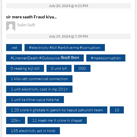
July 20, 2024 @ 4:21 PM
sir mere saath Fraud kiya...
Salim Saifi
July 19, 2024 @ 7:39 PM
.net
#electricity #bill #ankitverma #corruption
#LinemanDeath #Outsource बिजली विभाग
#mpebcorruption
0 reading bijli bill
0 unit bill
000
1 kilowatt commercial connection
1 unit electricity cost in mp 2019
1 unit ka kitna rupya hota hai
1.20 crore k ghotale ki jaanch ko hapud pahunchi team
10
10kw
11 maah me 8 crore ki chapat
135 electricity act in hindi