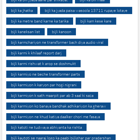
bijli ka jhatka
bijli ka jyada paisa wasoola 13711 rupaye lotaye
bijli ka metre band karne ka tarika
bijli kam kese kare
bijli kaneksan list
bijli kanoon
bijli karmchariyon ne transformer bach diya audio viral
bijli karmi k khilaaf report darj
bijli karmi rishwat k arop se doshmukt
bijli karmiyo ne beche transformer parts
bijli karmiyon k karyon par hogi nigrani
bijli karmiyon k sath maarpit par ab 3 saal ki saza
bijli karmiyon ko banaya bandhak adhikariyon ka gheraw
bijli karmiyon ne khud katiya daalker chori me fasaya
bijli katoti ne tudwaya abhiyanta ka rishta
bijli kautoti se naaraj logo ka paabi bijlighar par pradarshan