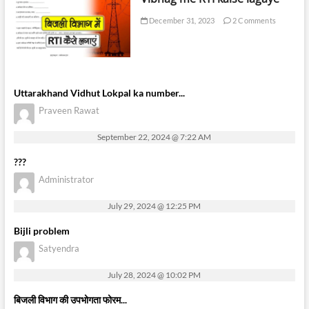
December 31, 2023
2 Comments
Uttarakhand Vidhut Lokpal ka number...
Praveen Rawat
September 22, 2024 @ 7:22 AM
???
Administrator
July 29, 2024 @ 12:25 PM
Bijli problem
Satyendra
July 28, 2024 @ 10:02 PM
बिजली विभाग की उपभोगता फोरम...