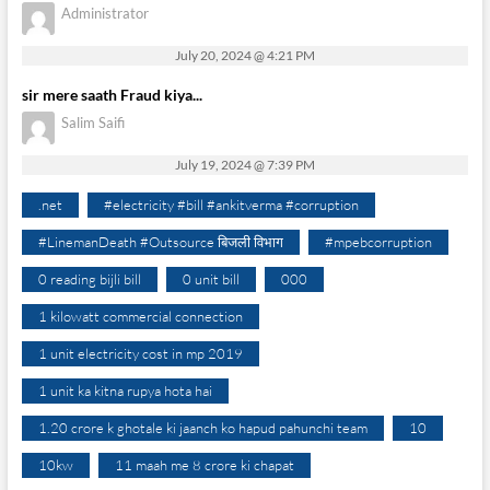
Administrator
July 20, 2024 @ 4:21 PM
sir mere saath Fraud kiya...
Salim Saifi
July 19, 2024 @ 7:39 PM
.net
#electricity #bill #ankitverma #corruption
#LinemanDeath #Outsource बिजली विभाग
#mpebcorruption
0 reading bijli bill
0 unit bill
000
1 kilowatt commercial connection
1 unit electricity cost in mp 2019
1 unit ka kitna rupya hota hai
1.20 crore k ghotale ki jaanch ko hapud pahunchi team
10
10kw
11 maah me 8 crore ki chapat