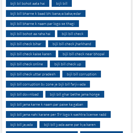
bijli bil bohot aata hai
bijli bill
bijli bill bharne k baad bhi banaya bakayedar
bijli bill bharne k naam par logo se thagi
bijli bill bohot aa raha hai
bijli bill check
bijli bill check bihar
bijli bill check jharkhand
bijli bill check kaise karen
bijli bill check near bhopal
bijli bill check online
bijli bill check up
bijli bill check uttar pradesh
bijli bill corruption
bijli bill corruption by zone je bijli bill farjiwada
bijli bill download
bijli bill ghar bethe jama honge
bijli bill jama karne k naam par paise ka gaban
bijli bill jama nahi karane per 59 logo k sashtra license radd
bijli bill jayada
bijli bill jyada aane par kya karen