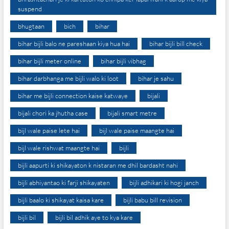
suspend
bhugtaan
bich
bihar
bihar bijli balo ne pareshaan kiya hua hai
bihar bijli bill check
bihar bijli meter online
bihar bijli vibhag
bihar darbhanga me bijli walo ki loot
bihar je sahu
bihar me bijli connection kaise katwaye
bijali
bijali chori ka jhutha case
bijali smart metre
bijl wale paise lete hai
bijl wale paise maangte hai
bijl wale rishwat maangte hai
bijli
bijli aapurti ki shikayaton k nistaran me dhil bardasht nahi
bijli abhiyantao ki farji shikayaten
bijli adhikari ki hogi janch
bijli baalo ki shikayat kaisa kare
bijli babu bill revision
bijli bil
bijli bil adhik aye to kya kare