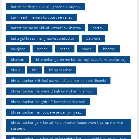
barish ne thapp ki 4 bijli gharon ki supply
barkhaast lineman ko court se rahat
barsat me na ho vidyut katouti ak sharma
bartav
batti gul ki sachhai ghatiya conductor
batware
bawjood
beche
bethe
bhara
bharne
bhawan
bhayankar garmi me behter bijli aapurti ke prayas tej
bheja
bhi
bhrashtachar
bhrashtachar k khilaaf aawaz uthane per mil rahi dhamki
bhrashtachar me ghire 2 bijli karmchari nilambit
bhrashtachar me ghire 2 karmchari nilambit
bhrashtachar me lipt paye je par giri gaaz
bhrashtachari je ki kartut ko chhipaker laaperwahi k aarop me kiya
suspend
bhrashtachari je ki kartuton ko chhipa ker laparwahi k aarop me kiya