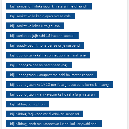
bijli sambandhi shikayaton k nistaran me dhaandli
bijli sankat ko le kar vyapari md se mile
bijli sankat ko leker futa ghussa
bijli sankat se jujh rahi 15 hazar ki aabadi
bijli supply badhit hone par se or je suspend
bijli upbhogta ka kahna connection nahi mil rahe
bijli upbhogta naa ho pareshaan yogi
bijli upbhogtaon k anupaat me nahi hai meter reader
bijli upbhogtaon ka 1912 per futa ghussa band karne ki maang
bijli upbhogtaon ki shikayaton ka ho raha farji nistaran
bijli vibhag corruption
bijli vibhag farjiwade me 5 adhikari suspend
bijli vibhag janch me kasoorwar fir bhi koi karywahi nahi