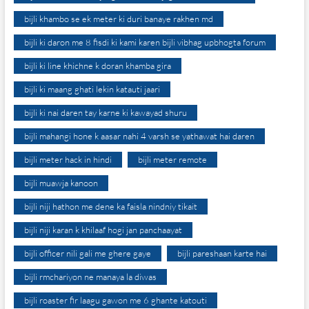
bijli khambo se ek meter ki duri banaye rakhen md
bijli ki daron me 8 fisdi ki kami karen bijli vibhag upbhogta forum
bijli ki line khichne k doran khamba gira
bijli ki maang ghati lekin katauti jaari
bijli ki nai daren tay karne ki kawayad shuru
bijli mahangi hone k aasar nahi 4 varsh se yathawat hai daren
bijli meter hack in hindi
bijli meter remote
bijli muawja kanoon
bijli niji hathon me dene ka faisla nindniy tikait
bijli niji karan k khilaaf hogi jan panchaayat
bijli officer nili gali me ghere gaye
bijli pareshaan karte hai
bijli rmchariyon ne manaya la diwas
bijli roaster fir laagu gawon me 6 ghante katouti