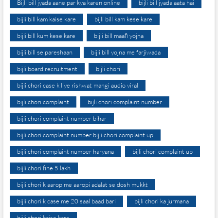
Bijli bill jyada aane par kya karen online
bijli bill jyada aata hai
bijli bill kam kaise kare
bijli bill kam kese kare
bijli bill kum kese kare
bijli bill maafi yojna
bijli bill se pareshaan
bijli bill yojna me farjiwada
bijli board recruitment
bijli chori
bijli chori case k liye rishwat mangi audio viral
bijli chori complaint
bijli chori complaint number
bijli chori complaint number bihar
bijli chori complaint number bijli chori complaint up
bijli chori complaint number haryana
bijli chori complaint up
bijli chori fine 5 lakh
bijli chori k aarop me aaropi adalat se dosh mukkt
bijli chori k case me 20 saal baad bari
bijli chori ka jurmana
bijli chori kaise kare