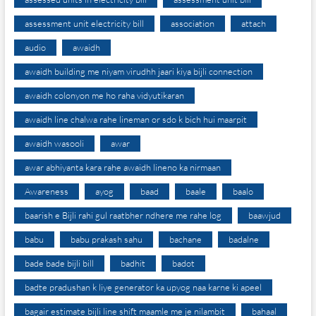
assessment unit electricity bill
association
attach
audio
awaidh
awaidh building me niyam virudhh jaari kiya bijli connection
awaidh colonyon me ho raha vidyutikaran
awaidh line chalwa rahe lineman or sdo k bich hui maarpit
awaidh wasooli
awar
awar abhiyanta kara rahe awaidh lineno ka nirmaan
Awareness
ayog
baad
baale
baalo
baarish e Bijli rahi gul raatbher ndhere me rahe log
baawjud
babu
babu prakash sahu
bachane
badalne
bade bade bijli bill
badhit
badot
badte pradushan k liye generator ka upyog naa karne ki apeel
bagair estimate bijli line shift maamle me je nilambit
bahaal