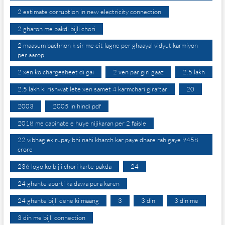
2 estimate corruption in new electricity connection
2 gharon me pakdi bijli chori
2 maasum bachhon k sir me eit lagne per ghaayal vidyut karmiyon
per aarop
2 xen ko chargesheet di gai
2 xen par giri gaaz
2.5 lakh
2.5 lakh ki rishwat lete xen samet 4 karmchari giraftar
20
2003
2005 in hindi pdf
2018 me cabinate e huye nijikaran per 2 faisle
22 vibhag ek rupay bhi nahi kharch kar paye dhare rah gaye 9458
crore
236 logo ko bijli chori karte pakda
24
24 ghante apurti ka dawa pura karen
24 ghante bijli dene ki maang
3
3 din
3 din me
3 din me bijli connection