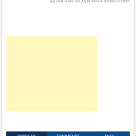
post:
ढाई लाख रिश्वत लेते XEN समेत 4 कर्मचारी गिरफ्तार