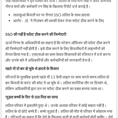
जहां चिकित्सकों ने मृत घोषित कर दिया। ललित के पिता मान सिंह ने अवर अभियंता
नीरज शर्मा और कर्मचारी रन सिंह के खिलाफ रिपोर्ट दर्ज कराई है।
लालकुआं बिजली घर पर तैनात SSO ललित के साथ हादसा
आरोप : JE ने निलंबन की धमकी देकर भेजा फॉल्ट ठीक करने के लिए
SSO
की
नहीं
है
फॉल्ट
ठीक
करने
की
जिम्मेदारी
ऊर्जा निगम के अधिकारियों का कहना है कि स्टेशन ऑफिसर की फॉल्ट ठीक करने
की जिम्मेदारी नहीं होती है। इसे ठीक करने के लिए बिजलीघरों में लाइनमैनों को
तैनात किया गया है। एसएसओ का काम केवल शिकायतों को रजिस्टर में दर्ज करना
और उनके बारे में अधिकारियों और कर्मचारियों को जानकारी देना है।
पहले
भी
दो
बार
हो
चुके
थे
हादसे
के
शिकार
परिजनों के मुताबिक इससे पहले भी 11 केवी लाइन पर काम करते समय ललित दो
बार बिजली के करंट की चपेट में आ चुके थे। ललित शारीरिक तौर पर दिव्यांग थे,
लेकिन अधिकारियों द्वारा उन पर फॉल्ट ठीक करने का दबाव बनाया जाता था।
जुड़वा
बच्चों
के
सिर
से
उठा
पिता
का
साया
ललित परिवार में इकलौते पुत्र थे। उनके अलावा परिवार में कोई सहारा नहीं है।
ललित के दो छोटे बच्चे हैं। बच्चे जुड़वां हैं। ललित की मौत से परिवार में कोहराम मचा
है। परिजनों का कहना है कि जेई के खिलाफ कड़ी से कड़ी कार्रवाई होनी चाहिए। जेई