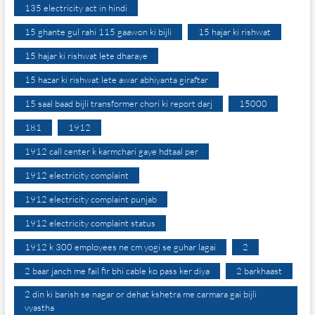
135 electricity act in hindi
15 ghante gul rahi 115 gaawon ki bijli
15 hajar ki rishwat
15 hajar ki rishwat lete dharaye
15 hazar ki rishwat lete awar abhiyanta giraftar
15 saal baad bijli transformer chori ki report darj
15000
181
1912
1912 call center k karmchari gaye hdtaal per
1912 electricity complaint
1912 electricity complaint punjab
1912 electricity complaint status
1912 k 300 employees ne cm yogi se guhar lagai
2
2 baar janch me fail fir bhi cable ko pass ker diya
2 barkhaast
2 din ki barish se nagar or dehat kshetra me carmara gai bijli
vyastha