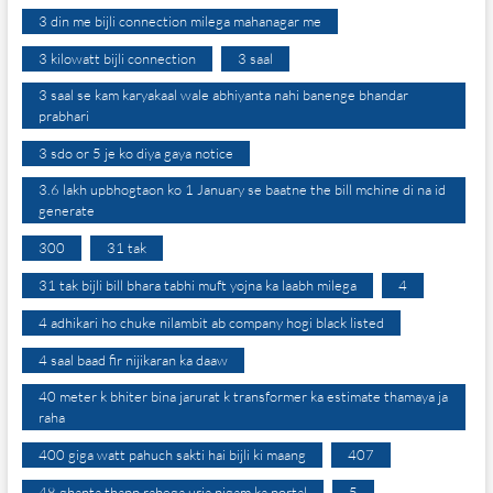
3 din me bijli connection milega mahanagar me
3 kilowatt bijli connection
3 saal
3 saal se kam karyakaal wale abhiyanta nahi banenge bhandar
prabhari
3 sdo or 5 je ko diya gaya notice
3.6 lakh upbhogtaon ko 1 January se baatne the bill mchine di na id
generate
300
31 tak
31 tak bijli bill bhara tabhi muft yojna ka laabh milega
4
4 adhikari ho chuke nilambit ab company hogi black listed
4 saal baad fir nijikaran ka daaw
40 meter k bhiter bina jarurat k transformer ka estimate thamaya ja
raha
400 giga watt pahuch sakti hai bijli ki maang
407
48 ghanta thapp rahega urja nigam ka portal
5