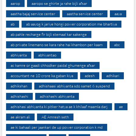
aarop
aaropo se ghirte ja rahe bijli afsar
aastha bajaj service center
aastha service center
aaya
ab
ab aayog k jariye hongi power corporation me bhartiya
ab pahle recharge fir bijli stemaal kar sakenge
ab private linemano se kara rahe hai khambon per kaam
abc
abhiyanta
abhiyantao
ac kamre or gaadi chhodker paidal ghumenge afsar
accountant ne 10 crore ka gaban kiya
adesh
adhikari
adhikshan
adhishaasi abhiyanta sdo samet 6 suspend
adhishashi
adhishashi abhiyanta
adhishasi abhiyanta ki pitker hatya ae k khilaaf maamla darj
ae
ae akram ali
AE Amresh seth
ae ki bahaali per jaankari de up power corporation k md