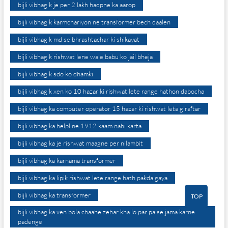
bijli vibhag k je per 2 lakh hadpne ka aarop
bijli vibhag k karmchariyon ne transformer bech daalen
bijli vibhag k md se bhrashtachar ki shikayat
bijli vibhag k rishwat lene wale babu ko jail bheja
bijli vibhag k sdo ko dhamki
bijli vibhag k xen ko 10 hazar ki rishwat lete range hathon dabocha
bijli vibhag ka computer operator 15 hazar ki rishwat leta giraftar
bijli vibhag ka helpline 1912 kaam nahi karta
bijli vibhag ka je rishwat maagne per nilambit
bijli vibhag ka karnama transformer
bijli vibhag ka lipik rishwat lete range hath pakda gaya
bijli vibhag ka transformer
TOP
bijli vibhag ka xen bola chaahe zehar kha lo par paise jama karne
padenge