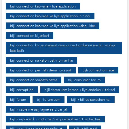
bijli connection katwane k liye application
bijli connection katwane ke liye application in hindi
bijli connection katwane ke liye application kaise likhe
bijli connection ki jankari
bijli connection ko permanent dissconnection karne me bijli vibhag
late latifi
bijli connection na katon patni bimar hai
bijli connection per nahi dena hoga gst
bijli connection rate
bijli connection shapath patra
bijli consumer forum
bijli corruption
bijli daren kam karane k liye andolan ki taiyari
bijli forum
bijli forum.com
bijli k bill se pareshan hai
bijli k cable me aag lagne se 2 car jali
bijli k nijikaran k virodh me 6 ko pradarshan 11 ko baithak
bijli ka bill jyada aane par shikayat
bijli ka bill maaf