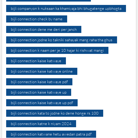
bijli companyon k nuksaan ka khamiyaja bhi bhugatenge upbhogta
bijli connection check by name
bijli connection dene me deri per janch
bijli connection jodne ko takniki sahayak mang raha tha ghus
bijli connection k naam per je 10 hajar ki rishwat mangi
bijli connection kaise katwaye
bijli connection kaise katwaye online
bijli connection kaise katwaye pdf
bijli connection kaise katwaye up
bijli connection kaise katwaye up pdf
bijli connection kata to jodne ko dene honge rs.100
bijli connection katne k niyam 2024
bijli connection katwane hetu awedan patra pdf