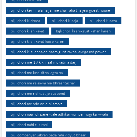
bijli chori ker nirala nagar me chal raha tha jesi guest house
bijli chori ki dhara
bijli chori ki saja
bijli chori ki saza
bijli chori ki shikayat
bijli chori ki shikayat kahan karen
bijli chori ki shikayat kaise karen
bijli chori ki suchna de naam gupt rakha jayega md power
bijli chori me 18 k khilaaf mukadma darj
bijli chori me fine kitna lagta hai
bijli chori me rajaswa me bhrashtachar
bijli chori me rishwat je suspend
bijli chori me sdo or je nilambit
bijli chori naa rok pane wale adhikariyon par hogi karywahi
bijli chori nahi ruk rahi
bijli companyan jabran bada rahi vidyut bhaar