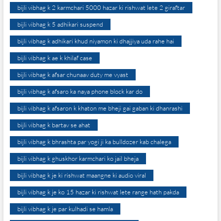
bijli vibhag k 2 karmchari 5000 hazar ki rishwat lete 2 giraftar
bijli vibhag k 5 adhikari suspend
bijli vibhag k adhikari khud niyamon ki dhajjiya uda rahe hai
bijli vibhag k ae k khilaf case
bijli vibhag k afsar chunaav duty me vyast
bijli vibhag k afsaro ka naya phone block kar do
bijli vibhag k afsaron k khaton me bheji gai gaban ki dhanrashi
bijli vibhag k bartav se ahat
bijli vibhag k bhrashta par yogi ji ka bulldozer kab chalega
bijli vibhag k ghuskhor karmchari ko jail bheja
bijli vibhag k je ki rishwat maangne ki audio viral
bijli vibhag k je ko 15 hazar ki rishwat lete range hath pakda
bijli vibhag k je par kulhadi se hamla