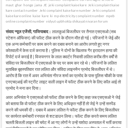
maut
ghar
honge
jama
JE
je ki complaint kaise kare
Je ki complaint kaise
kare contact number
Je ki complaint kaise kare number
Je ki complaint
kaise kare online
kaise
kare
ki
mp electricity complaint number
mpeb
online complaint number
vidyut upbhokta shikayat nivaran forum
संवाद न्यूज एजेंसी, गाजियाबाद
। लालकुआं बिजलीघर पर तैनात एसएसओ (सब
स्टेशन ऑफिसर) की फॉल्ट ठीक करने के दौरान मौत हो गई। परिजनों ने जेई और
एक अन्य कर्मचारी पर काम करने का दबाव बनाने का आरोप लगाते हुए नगर
कोतवाली में केस दर्ज कराया है। पुलिस ने दोनों के खिलाफ गैर इरादतन हत्या की
रिपोर्ट दर्ज कराई है | विजयनगर के लाल क्वार्टर निवासी ललित करीब तीन वर्षों से
संविदा पर बिजलीघर में एसएसओ के पद पर काम कर रहे थे। परिजनों के ललित
मुताबिक बृहस्पतिवार रात ललित और संविदा लाइनमैन प्रमोद बिजलीघर में थे।
आरोप है कि रात में अवर अभियंता नीरज शर्मा का प्रमोद के पास पुलिस चौकी के पास
एनएचएआई की स्ट्रीट लाइट वाली लाइन में फॉल्ट ठीक करने के लिए कॉल आई तो
प्रमोद ने मना कर दिया।
अवर अभियंता ने एसएसओ को फॉल्ट ठीक करने के लिए कहा जब एसएसओ ने जेई
को बताया कि वो फॉल्ट ठीक करने के लिए अधिकृत नहीं हैं तो जेई ने उन्हें सस्पेंड
करने की धमकी दी। दबाव में आकर ललित ने फॉल्ट ठीक करने के लिए बिजलीघर
पर कार्यरत कर्मचारी रनपाल से शटडाउन लिया। फॉल्ट ठीक करते समय ललित
चलती बिजली लाइन की चपेट में आ गए लोगों ने उन्हें यशोदा अस्पताल में भर्ती कराया