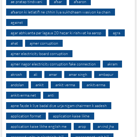
ae pratap tindwani
afsar
afsaron
afsaron ki letlatifi ne chhin liya sukhdhaam wasiyon ka chain
against
agar abhiyanta par lagaya 20 hazar ki rishwat ka aarop
agra
ahat
ajmer corruption
ajmer electricity board corruption
ajmer nagor electricity corruption fake connection
akram
akrosh
ali
amar
amar singh
ambapur
andolan
ankit
ankit verma
ankitverma
ankitverma.net
anti
apne fayde k liye badal diye urja nigam chairmen k aadesh
application format
application kaise likhe
application kaise likhe english me
arop
arvind jha
assessed units in electricity bill
assessment unit bill