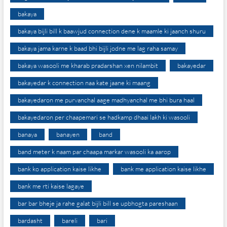
bakaya
bakaya bijli bill k baawjud connection dene k maamle ki jaanch shuru
bakaya jama karne k baad bhi bijli jodne me lag raha samay
bakaya wasooli me kharab pradarshan xen nilambit
bakayedar
bakayedar k connection naa kate jaane ki maang
bakayedaron me purvanchal aage madhyanchal me bhi bura haal
bakayedaron per chaapemari se hadkamp dhaai lakh ki wasooli
banaya
banayen
band
band meter k naam par chaapa markar wasooli ka aarop
bank ko application kaise likhe
bank me application kaise likhe
bank me rti kaise lagaye
bar bar bheje ja rahe galat bijli bill se upbhogta pareshaan
bardasht
bareli
bari