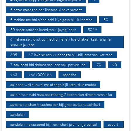
5 hazar maangne per lineman ki seva samapt
5 mahine me bhi piche nahi kiye gaye bijli k khambe
50
50 hazar samvida karmiyon ki jayegi nokri
5019
6 mahine se vidyut connection lene k liye chakker kaat raha hai
sena ka jawaan
605
67 lakh se adhik upbhogta bijli bill jama nahi kar rahe
7 saal baad bhi dobara nahi ban saki power line
70
90
963
9669000188
aadesho
aaj hone wali sunwai me uthega bijli katauti ka mudda
aakhir kyun nahi hata paa rahe tg-2 technician dinesh ramola ko
aamaran anshan ki suchna per bijlighar pahuche adhikari
aandolan
aandolan me suspend bijli karmchari jald honge bahaal
aapurti