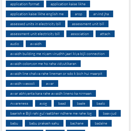
application format
application kaise likhe
application kaise likhe english me
arop
arvind jha
assessed units in electricity bill
assessment unit bill
assessment unit electricity bill
association
attach
audio
awaidh
awaidh building me niyam virudhh jaari kiya bijli connection
awaidh colonyon me ho raha vidyutikaran
awaidh line chalwa rahe lineman or sdo k bich hui maarpit
awaidh wasooli
awar
awar abhiyanta kara rahe awaidh lineno ka nirmaan
Awareness
ayog
baad
baale
baalo
baarish e Bijli rahi gul raatbher ndhere me rahe log
baawjud
babu
babu prakash sahu
bachane
badalne