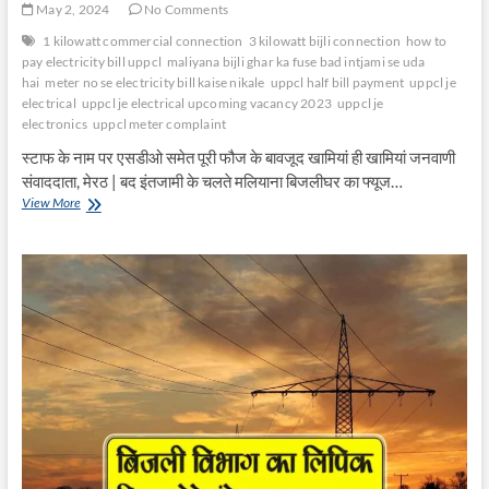
May 2, 2024
No Comments
1 kilowatt commercial connection
3 kilowatt bijli connection
how to
pay electricity bill uppcl
maliyana bijli ghar ka fuse bad intjami se uda
hai
meter no se electricity bill kaise nikale
uppcl half bill payment
uppcl je
electrical
uppcl je electrical upcoming vacancy 2023
uppcl je
electronics
uppcl meter complaint
स्टाफ के नाम पर एसडीओ समेत पूरी फौज के बावजूद खामियां ही खामियां जनवाणी
संवाददाता, मेरठ | बद इंतजामी के चलते मलियाना बिजलीघर का फ्यूज…
मलियाना
View More
बिजलीघर
का
फ्यूज
बद
इंतजामी
से
उड़ा
है