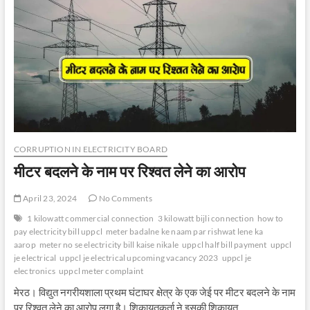
लेते
रंगे
हाथ
पकड़ा
CORRUPTION IN ELECTRICITY BOARD
मीटर बदलने के नाम पर रिश्वत लेने का आरोप
April 23, 2024
No Comments
1 kilowatt commercial connection
3 kilowatt bijli connection
how to
pay electricity bill uppcl
meter badalne ke naam par rishwat lene ka
aarop
meter no se electricity bill kaise nikale
uppcl half bill payment
uppcl
je electrical
uppcl je electrical upcoming vacancy 2023
uppcl je
electronics
uppcl meter complaint
मेरठ। विद्युत नगरीयशाला प्रथम घंटाघर क्षेत्र के एक जेई पर मीटर बदलने के नाम
पर रिश्वत लेने का आरोप लगा है। शिकायतकर्ता ने इसकी शिकायत…