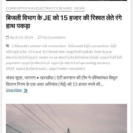
CORRUPTION IN ELECTRICITY BOARD
NEWS
बिजली विभाग के JE को 15 हजार की रिश्वत लेते रंगे
हाथ पकड़ा
April 24, 2024
No Comments
1 kilowatt commercial connection
3 kilowatt bijli connection
bijli
vibhag k je ko 15 hazar ki rishwat lete range hath pakda
how to pay
electricity bill uppcl
meter no se electricity bill kaise nikale
uppcl half bill
payment
uppcl je electrical
uppcl je electrical upcoming vacancy
2023
uppcl je electronics
uppcl meter complaint
संवाद सूत्र, जागरण • खरखौदा | एंटी करप्शन की टीम ने पश्चिमांचल विद्युत
वितरण निगम के एक अवर अभियंता (जेई) को 15 हजार रुपये की…
बिजली
View More
विभाग
के
JE
को
15
हजार
की
रिश्वत