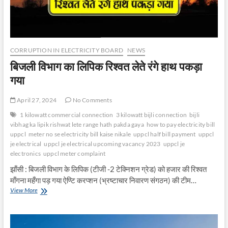
CORRUPTION IN ELECTRICITY BOARD
NEWS
बिजली विभाग का लिपिक रिश्वत लेते रंगे हाथ पकड़ा
गया
April 27, 2024
No Comments
1 kilowatt commercial connection
3 kilowatt bijli connection
bijli
vibhag ka lipik rishwat lete range hath pakda gaya
how to pay electricity bill
uppcl
meter no se electricity bill kaise nikale
uppcl half bill payment
uppcl
je electrical
uppcl je electrical upcoming vacancy 2023
uppcl je
electronics
uppcl meter complaint
झाँसी : बिजली विभाग के लिपिक (टीजी -2 टेक्निशन ग्रेड) को हजार की रिश्वत
माँगना महँगा पड़ गया ऐण्टि करप्शन (भ्रष्टाचार निवारण संगठन) की टीम…
बिजली
View More
विभाग
का
लिपिक
रिश्वत