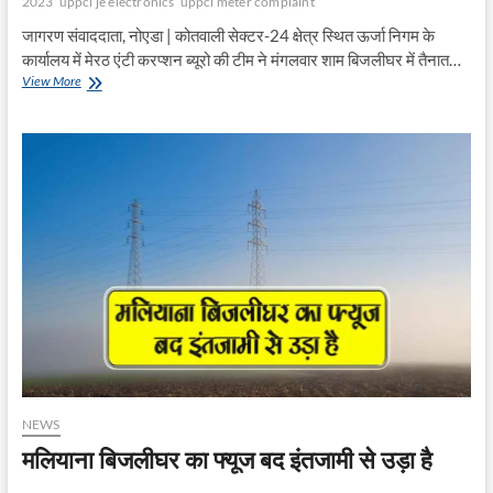
2023
uppcl je electronics
uppcl meter complaint
जागरण संवाददाता, नोएडा | कोतवाली सेक्टर-24 क्षेत्र स्थित ऊर्जा निगम के
कार्यालय में मेरठ एंटी करप्शन ब्यूरो की टीम ने मंगलवार शाम बिजलीघर में तैनात…
बिजली
View More
विभाग
के
2
कर्मचारी
5
हजार
रुपये
की
रिश्वत
लेते
गिरफ्तार
NEWS
मलियाना बिजलीघर का फ्यूज बद इंतजामी से उड़ा है