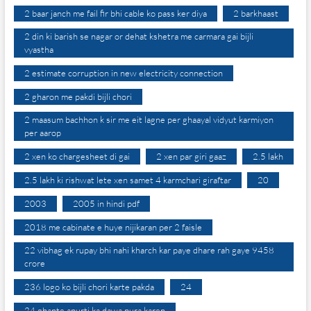
2 baar janch me fail fir bhi cable ko pass ker diya
2 barkhaast
2 din ki barish se nagar or dehat kshetra me carmara gai bijli
vyastha
2 estimate corruption in new electricity connection
2 gharon me pakdi bijli chori
2 maasum bachhon k sir me eit lagne per ghaayal vidyut karmiyon
per aarop
2 xen ko chargesheet di gai
2 xen par giri gaaz
2.5 lakh
2.5 lakh ki rishwat lete xen samet 4 karmchari giraftar
20
2003
2005 in hindi pdf
2018 me cabinate e huye nijikaran per 2 faisle
22 vibhag ek rupay bhi nahi kharch kar paye dhare rah gaye 9458
crore
236 logo ko bijli chori karte pakda
24
24 ghante apurti ka dawa pura karen