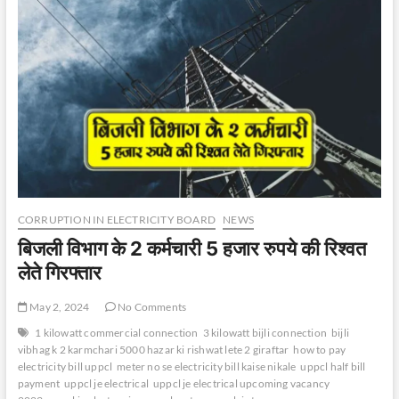
दोबारा
नहीं
बन
सकी
पावर
लाइन
CORRUPTION IN ELECTRICITY BOARD
NEWS
बिजली विभाग के 2 कर्मचारी 5 हजार रुपये की रिश्वत
लेते गिरफ्तार
May 2, 2024
No Comments
1 kilowatt commercial connection
3 kilowatt bijli connection
bijli
vibhag k 2 karmchari 5000 hazar ki rishwat lete 2 giraftar
how to pay
electricity bill uppcl
meter no se electricity bill kaise nikale
uppcl half bill
payment
uppcl je electrical
uppcl je electrical upcoming vacancy