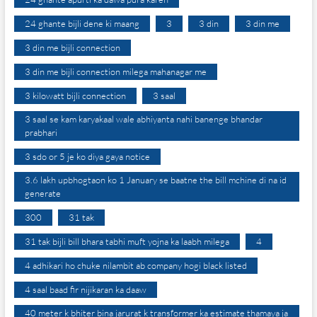
24 ghante bijli dene ki maang
3
3 din
3 din me
3 din me bijli connection
3 din me bijli connection milega mahanagar me
3 kilowatt bijli connection
3 saal
3 saal se kam karyakaal wale abhiyanta nahi banenge bhandar
prabhari
3 sdo or 5 je ko diya gaya notice
3.6 lakh upbhogtaon ko 1 January se baatne the bill mchine di na id
generate
300
31 tak
31 tak bijli bill bhara tabhi muft yojna ka laabh milega
4
4 adhikari ho chuke nilambit ab company hogi black listed
4 saal baad fir nijikaran ka daaw
40 meter k bhiter bina jarurat k transformer ka estimate thamaya ja