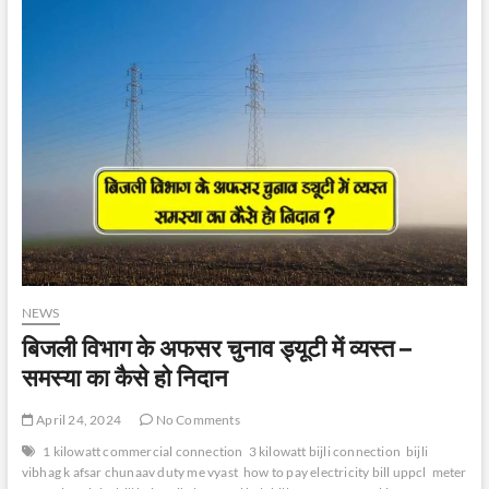
लेते
रंगे
हाथ
पकड़ा
गया
NEWS
बिजली विभाग के अफसर चुनाव ड्यूटी में व्यस्त –
समस्या का कैसे हो निदान
April 24, 2024
No Comments
1 kilowatt commercial connection
3 kilowatt bijli connection
bijli
vibhag k afsar chunaav duty me vyast
how to pay electricity bill uppcl
meter