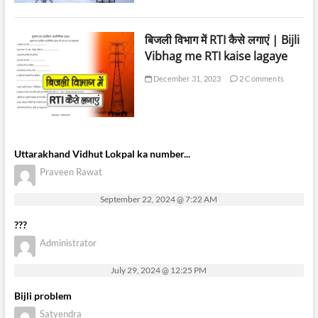
बिजली विभाग में RTI कैसे लगाएं | Bijli
Vibhag me RTI kaise lagaye
December 31, 2023
2 Comments
Uttarakhand Vidhut Lokpal ka number...
Praveen Rawat
September 22, 2024 @ 7:22 AM
???
Administrator
July 29, 2024 @ 12:25 PM
Bijli problem
Satyendra