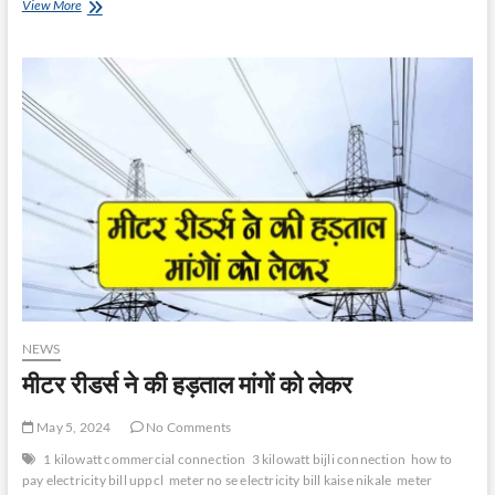
ठेकेदार
View More
को
फटकार
–
JE
से
जवाब
मांगा
NEWS
मीटर रीडर्स ने की हड़ताल मांगों को लेकर
May 5, 2024
No Comments
1 kilowatt commercial connection
3 kilowatt bijli connection
how to
pay electricity bill uppcl
meter no se electricity bill kaise nikale
meter