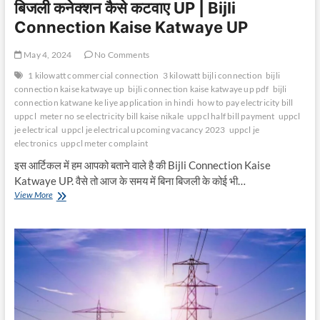
बिजली कनेक्शन कैसे कटवाए UP | Bijli
Connection Kaise Katwaye UP
May 4, 2024
No Comments
1 kilowatt commercial connection
3 kilowatt bijli connection
bijli
connection kaise katwaye up
bijli connection kaise katwaye up pdf
bijli
connection katwane ke liye application in hindi
how to pay electricity bill
uppcl
meter no se electricity bill kaise nikale
uppcl half bill payment
uppcl
je electrical
uppcl je electrical upcoming vacancy 2023
uppcl je
electronics
uppcl meter complaint
इस आर्टिकल में हम आपको बताने वाले है की Bijli Connection Kaise
Katwaye UP. वैसे तो आज के समय में बिना बिजली के कोई भी…
बिजली
View More
कनेक्शन
कैसे
कटवाए
UP
|
Bijli
Connection
Kaise
Katwaye