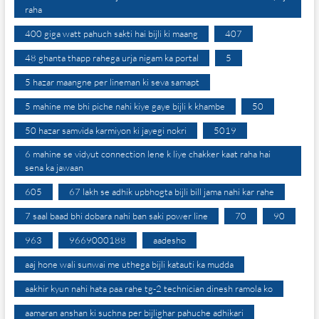
raha
400 giga watt pahuch sakti hai bijli ki maang
407
48 ghanta thapp rahega urja nigam ka portal
5
5 hazar maangne per lineman ki seva samapt
5 mahine me bhi piche nahi kiye gaye bijli k khambe
50
50 hazar samvida karmiyon ki jayegi nokri
5019
6 mahine se vidyut connection lene k liye chakker kaat raha hai
sena ka jawaan
605
67 lakh se adhik upbhogta bijli bill jama nahi kar rahe
7 saal baad bhi dobara nahi ban saki power line
70
90
963
9669000188
aadesho
aaj hone wali sunwai me uthega bijli katauti ka mudda
aakhir kyun nahi hata paa rahe tg-2 technician dinesh ramola ko
aamaran anshan ki suchna per bijlighar pahuche adhikari