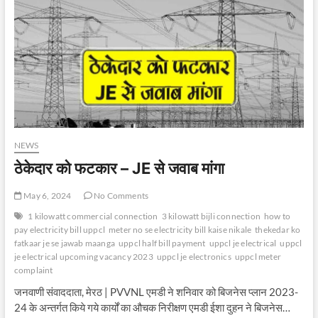
NEWS
ठेकेदार को फटकार – JE से जवाब मांगा
May 6, 2024
No Comments
1 kilowatt commercial connection
3 kilowatt bijli connection
how to
pay electricity bill uppcl
meter no se electricity bill kaise nikale
thekedar ko
fatkaar je se jawab maanga
uppcl half bill payment
uppcl je electrical
uppcl
je electrical upcoming vacancy 2023
uppcl je electronics
uppcl meter
complaint
जनवाणी संवाददाता, मेरठ | PVVNL एमडी ने शनिवार को बिजनेस प्लान 2023-
24 के अन्तर्गत किये गये कार्यों का औचक निरीक्षण एमडी ईशा दुहन ने बिजनेस…