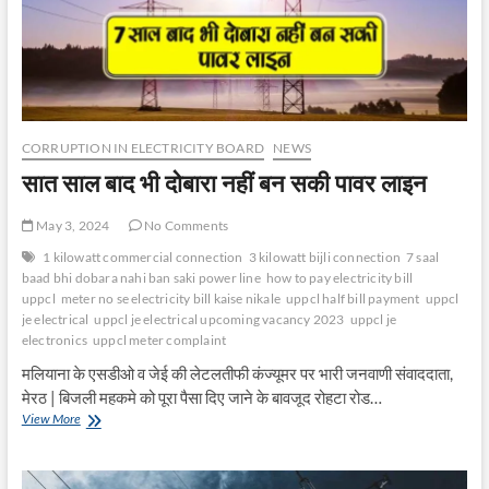
UP
CORRUPTION IN ELECTRICITY BOARD
NEWS
सात साल बाद भी दोबारा नहीं बन सकी पावर लाइन
May 3, 2024
No Comments
1 kilowatt commercial connection
3 kilowatt bijli connection
7 saal
baad bhi dobara nahi ban saki power line
how to pay electricity bill
uppcl
meter no se electricity bill kaise nikale
uppcl half bill payment
uppcl
je electrical
uppcl je electrical upcoming vacancy 2023
uppcl je
electronics
uppcl meter complaint
मलियाना के एसडीओ व जेई की लेटलतीफी कंज्यूमर पर भारी जनवाणी संवाददाता,
मेरठ | बिजली महकमे को पूरा पैसा दिए जाने के बावजूद रोहटा रोड…
सात
View More
साल
बाद
भी