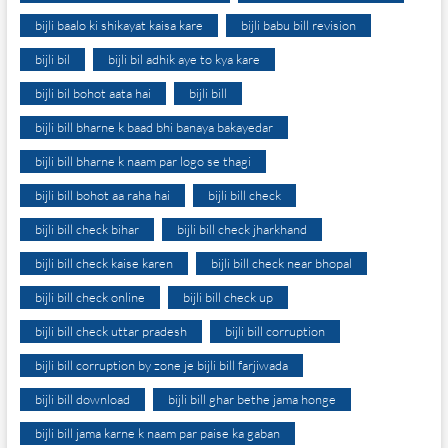
bijli baalo ki shikayat kaisa kare
bijli babu bill revision
bijli bil
bijli bil adhik aye to kya kare
bijli bil bohot aata hai
bijli bill
bijli bill bharne k baad bhi banaya bakayedar
bijli bill bharne k naam par logo se thagi
bijli bill bohot aa raha hai
bijli bill check
bijli bill check bihar
bijli bill check jharkhand
bijli bill check kaise karen
bijli bill check near bhopal
bijli bill check online
bijli bill check up
bijli bill check uttar pradesh
bijli bill corruption
bijli bill corruption by zone je bijli bill farjiwada
bijli bill download
bijli bill ghar bethe jama honge
bijli bill jama karne k naam par paise ka gaban