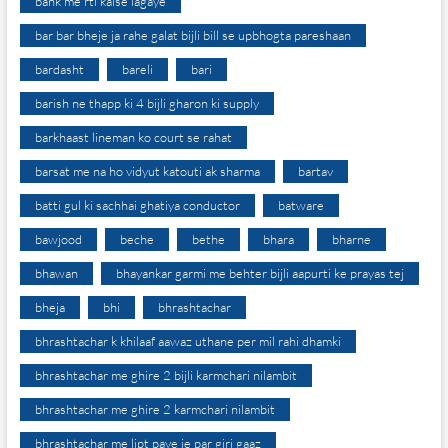
bank me rti kaise lagaye
bar bar bheje ja rahe galat bijli bill se upbhogta pareshaan
bardasht
bareli
bari
barish ne thapp ki 4 bijli gharon ki supply
barkhaast lineman ko court se rahat
barsat me na ho vidyut katouti ak sharma
bartav
batti gul ki sachhai ghatiya conductor
batware
bawjood
beche
bethe
bhara
bharne
bhawan
bhayankar garmi me behter bijli aapurti ke prayas tej
bheja
bhi
bhrashtachar
bhrashtachar k khilaaf aawaz uthane per mil rahi dhamki
bhrashtachar me ghire 2 bijli karmchari nilambit
bhrashtachar me ghire 2 karmchari nilambit
bhrashtachar me lipt paye je par giri gaaz