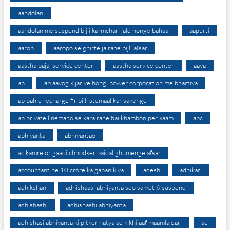
aandolan
aandolan me suspend bijli karmchari jald honge bahaal
aapurti
aarop
aaropo se ghirte ja rahe bijli afsar
aastha bajaj service center
aastha service center
aaya
ab
ab aayog k jariye hongi power corporation me bhartiya
ab pahle recharge fir bijli stemaal kar sakenge
ab private linemano se kara rahe hai khambon per kaam
abc
abhiyanta
abhiyantao
ac kamre or gaadi chhodker paidal ghumenge afsar
accountant ne 10 crore ka gaban kiya
adesh
adhikari
adhikshan
adhishaasi abhiyanta sdo samet 6 suspend
adhishashi
adhishashi abhiyanta
adhishasi abhiyanta ki pitker hatya ae k khilaaf maamla darj
ae