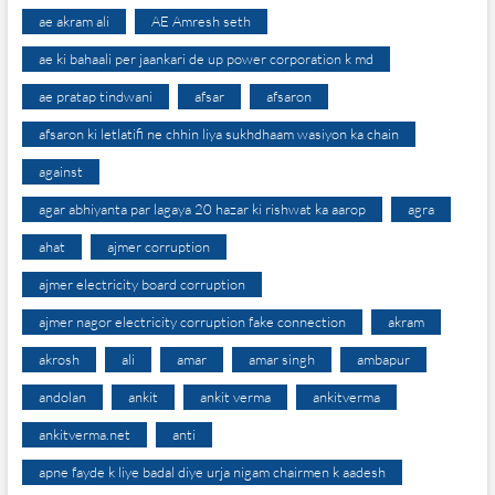
ae akram ali
AE Amresh seth
ae ki bahaali per jaankari de up power corporation k md
ae pratap tindwani
afsar
afsaron
afsaron ki letlatifi ne chhin liya sukhdhaam wasiyon ka chain
against
agar abhiyanta par lagaya 20 hazar ki rishwat ka aarop
agra
ahat
ajmer corruption
ajmer electricity board corruption
ajmer nagor electricity corruption fake connection
akram
akrosh
ali
amar
amar singh
ambapur
andolan
ankit
ankit verma
ankitverma
ankitverma.net
anti
apne fayde k liye badal diye urja nigam chairmen k aadesh