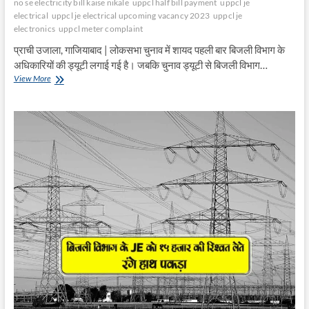
no se electricity bill kaise nikale
uppcl half bill payment
uppcl je
electrical
uppcl je electrical upcoming vacancy 2023
uppcl je
electronics
uppcl meter complaint
प्राची उजाला, गाजियाबाद | लोकसभा चुनाव में शायद पहली बार बिजली विभाग के
अधिकारियों की ड्यूटी लगाई गई है। जबकि चुनाव ड्यूटी से बिजली विभाग…
बिजली
View More
विभाग
के
अफसर
चुनाव
ड्यूटी
में
व्यस्त
–
समस्या
का
कैसे
हो
निदान