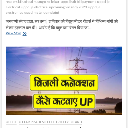
readers ki hadtaal maango ko le kar
uppcl half bill payment
uppcl je
electrical
uppcl je electrical upcoming vacancy 2023
uppcl je
electronics
uppcl meter complaint
जनवाणी संवाददाता, सरधना | शनिवार को विद्युत मीटर रीडर्स ने विभिन्न मांगों को
लेकर हड़ताल कर दी। आरोप है कि बहुत कम वेतन दिया जा…
मीटर
View More
रीडर्स
ने
की
हड़ताल
मांगों
को
लेकर
UPPCL
UTTAR PRADESH ELECTRICITY BOARD