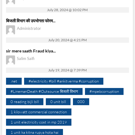
July 28, 2024 @ 10:02 PM
बिजली विभाग की उपभोगता फोरम...
Administrator
July 20, 2024 @ 4:21 PM
sir mere saath Fraud kiya...
Salim Saifi
July 19, 2024 @ 7:39 PM
.net
#electricity #bill #ankitverma #corruption
#LinemanDeath #Outsource बिजली विभाग
#mpebcorruption
0 reading bijli bill
0 unit bill
000
1 kilowatt commercial connection
1 unit electricity cost in mp 2019
1 unit ka kitna rupya hota hai