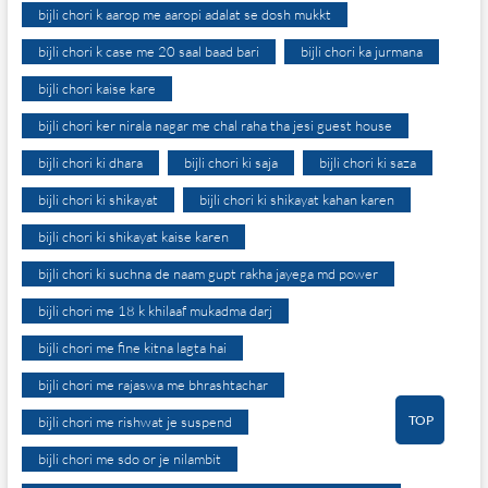
bijli chori k aarop me aaropi adalat se dosh mukkt
bijli chori k case me 20 saal baad bari
bijli chori ka jurmana
bijli chori kaise kare
bijli chori ker nirala nagar me chal raha tha jesi guest house
bijli chori ki dhara
bijli chori ki saja
bijli chori ki saza
bijli chori ki shikayat
bijli chori ki shikayat kahan karen
bijli chori ki shikayat kaise karen
bijli chori ki suchna de naam gupt rakha jayega md power
bijli chori me 18 k khilaaf mukadma darj
bijli chori me fine kitna lagta hai
bijli chori me rajaswa me bhrashtachar
TOP
bijli chori me rishwat je suspend
bijli chori me sdo or je nilambit