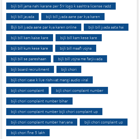
bijli bill jama nahi karane per 59 logo k sashtra license radd
bijli bill jayada
bijli bill jyada aane par kya karen
Bijli bill jyada aane par kya karen online
bijli bill jyada aata hai
bijli bill kam kaise kare
bijli bill kam kese kare
bijli bill kum kese kare
bijli bill maafi yojna
bijli bill se pareshaan
bijli bill yojna me farjiwada
bijli board recruitment
bijli chori
bijli chori case k liye rishwat mangi audio viral
bijli chori complaint
bijli chori complaint number
bijli chori complaint number bihar
bijli chori complaint number bijli chori complaint up
bijli chori complaint number haryana
bijli chori complaint up
bijli chori fine 5 lakh