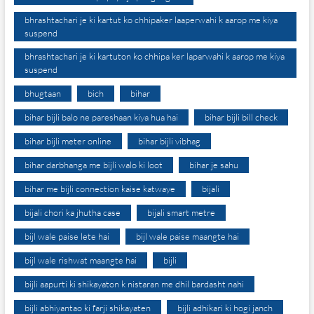
bhrashtachari je ki kartut ko chhipaker laaperwahi k aarop me kiya
suspend
bhrashtachari je ki kartuton ko chhipa ker laparwahi k aarop me kiya
suspend
bhugtaan
bich
bihar
bihar bijli balo ne pareshaan kiya hua hai
bihar bijli bill check
bihar bijli meter online
bihar bijli vibhag
bihar darbhanga me bijli walo ki loot
bihar je sahu
bihar me bijli connection kaise katwaye
bijali
bijali chori ka jhutha case
bijali smart metre
bijl wale paise lete hai
bijl wale paise maangte hai
bijl wale rishwat maangte hai
bijli
bijli aapurti ki shikayaton k nistaran me dhil bardasht nahi
bijli abhiyantao ki farji shikayaten
bijli adhikari ki hogi janch