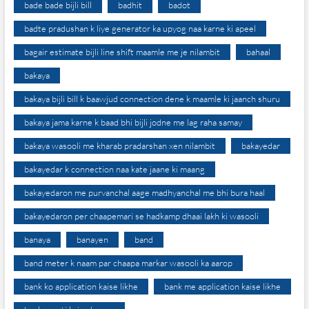
bade bade bijli bill
badhit
badot
badte pradushan k liye generator ka upyog naa karne ki apeel
bagair estimate bijli line shift maamle me je nilambit
bahaal
bakaya
bakaya bijli bill k baawjud connection dene k maamle ki jaanch shuru
bakaya jama karne k baad bhi bijli jodne me lag raha samay
bakaya wasooli me kharab pradarshan xen nilambit
bakayedar
bakayedar k connection naa kate jaane ki maang
bakayedaron me purvanchal aage madhyanchal me bhi bura haal
bakayedaron per chaapemari se hadkamp dhaai lakh ki wasooli
banaya
banayen
band
band meter k naam par chaapa markar wasooli ka aarop
bank ko application kaise likhe
bank me application kaise likhe