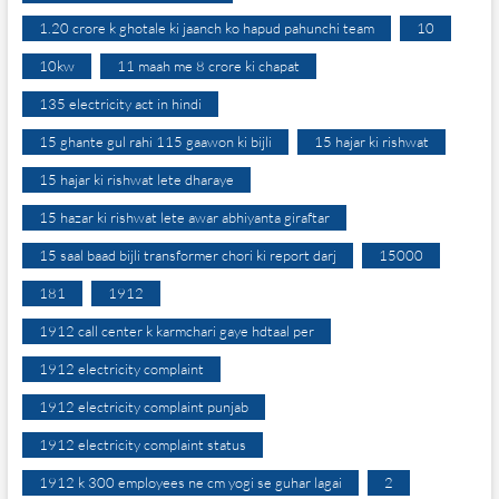
1.20 crore k ghotale ki jaanch ko hapud pahunchi team
10
10kw
11 maah me 8 crore ki chapat
135 electricity act in hindi
15 ghante gul rahi 115 gaawon ki bijli
15 hajar ki rishwat
15 hajar ki rishwat lete dharaye
15 hazar ki rishwat lete awar abhiyanta giraftar
15 saal baad bijli transformer chori ki report darj
15000
181
1912
1912 call center k karmchari gaye hdtaal per
1912 electricity complaint
1912 electricity complaint punjab
1912 electricity complaint status
1912 k 300 employees ne cm yogi se guhar lagai
2