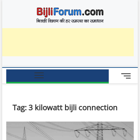
Skip
BijliF
to
बिजली विभाग की हर
समस्या का समाधान
content
M
e
n
u
B
Tag:
3 kilowatt bijli connection
u
t
t
o
n