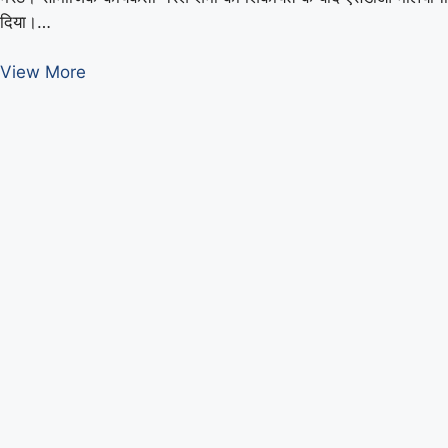
दिया।…
SDO
View More
के
चार्ज
नही
लेने
की
हुई
शिकायत