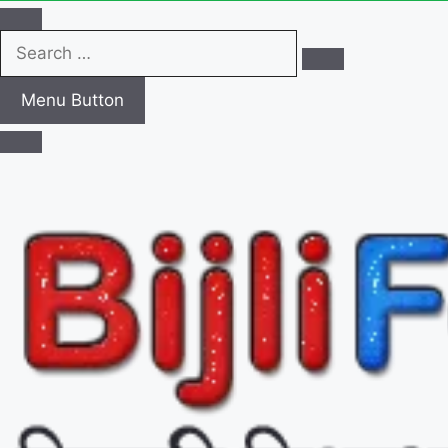
Search
…
Menu Button