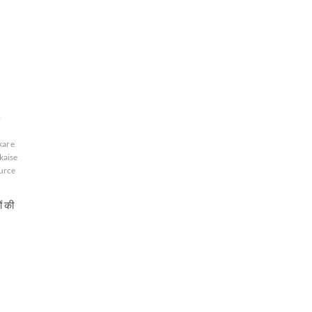
b
 kare
kaise
urce
ं की