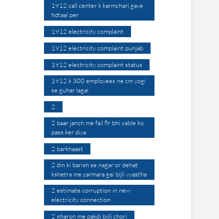
1912 call center k karmchari gaye
hdtaal per
1912 electricity complaint
1912 electricity complaint punjab
1912 electricity complaint status
1912 k 300 employees ne cm yogi
se guhar lagai
2
2 baar janch me fail fir bhi cable ko
pass ker diya
2 barkhaast
2 din ki barish se nagar or dehat
kshetra me carmara gai bijli vyastha
2 estimate corruption in new
electricity connection
2 gharon me pakdi bijli chori