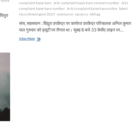
i hone
complaint kaise kare
Je ki complaint kaise kare contact number
Je ki
complaint kaise kare number
Je ki complaint kaise kare online
latest
recruitment govt 2023
outsource
vacancy
vibhag
 विधुत
संस, सहसवान : विद्युत उपकेंद्र पर कार्यरत उपकेंद्र परिचालक अनिल कुमार
पाल गुरुवार को ड्यूटी पर तैनात था। सुबह 8 बजे 33 केवीए लाइन पर…
बिजली
View More
विभाग
में
फ्यूज
जोड़ते
उपकेंद्र
परिचालक
झुलसा