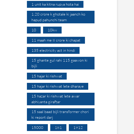
1 unit ka kitna rupya hota hai
1.20 crore k ghotale ki jaanch ko
hapud pahunchi team
10
10kw
11 maah me 8 crore ki chapat
135 electricity act in hindi
15 ghante gul rahi 115 gaawon ki
bijli
15 hajar ki rishwat
15 hajar ki rishwat lete dharaye
15 hazar ki rishwat lete awar
abhiyanta giraftar
15 saal baad bijli transformer chori
ki report darj
15000
181
1912