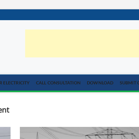
orum.com
्या का समाधान
 ELECTRICITY
CALL CONSULTATION
DOWNLOAD
SUBMIT 
ent