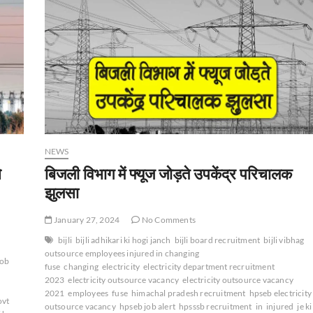
NEWS
े
बिजली विभाग में फ्यूज जोड़ते उपकेंद्र परिचालक
झुलसा
January 27, 2024
No Comments
bijli
bijli adhikari ki hogi janch
bijli board recruitment
bijli vibhag
outsource employees injured in changing
job
fuse
changing
electricity
electricity department recruitment
2023
electricity outsource vacancy
electricity outsource vacancy
2021
employees
fuse
himachal pradesh recruitment
hpseb electricity
ovt
outsource vacancy
hpseb job alert
hpsssb recruitment
in
injured
je ki