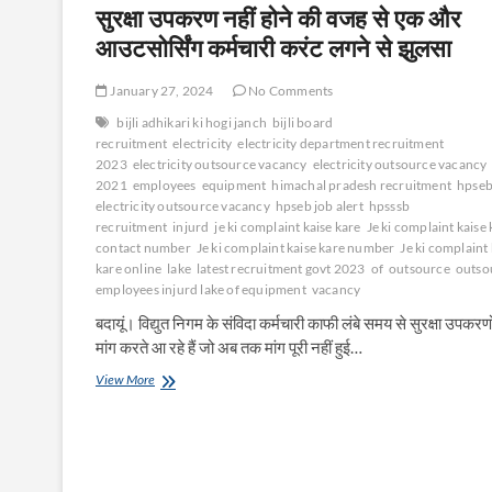
सुरक्षा उपकरण नहीं होने की वजह से एक और
आउटसोर्सिंग कर्मचारी करंट लगने से झुलसा
January 27, 2024
No Comments
bijli adhikari ki hogi janch
bijli board
recruitment
electricity
electricity department recruitment
2023
electricity outsource vacancy
electricity outsource vacancy
2021
employees
equipment
himachal pradesh recruitment
hpse
electricity outsource vacancy
hpseb job alert
hpsssb
recruitment
injurd
je ki complaint kaise kare
Je ki complaint kaise
contact number
Je ki complaint kaise kare number
Je ki complaint 
kare online
lake
latest recruitment govt 2023
of
outsource
outso
employees injurd lake of equipment
vacancy
बदायूं। विद्युत निगम के संविदा कर्मचारी काफी लंबे समय से सुरक्षा उपकरणो
मांग करते आ रहे हैं जो अब तक मांग पूरी नहीं हुई…
सुरक्षा
View More
उपकरण
नहीं
होने
की
वजह