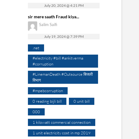
July 20, 2024 @ 4:21 PM
sir mere saath Fraud kiya...
Salim Saifi
July 19, 2024 @ 7:39 PM
.net
#electricity #bill #ankitverma
#corruption
#LinemanDeath #Outsource बिजली
विभाग
#mpebcorruption
0 reading bijli bill
0 unit bill
000
1 kilowatt commercial connection
1 unit electricity cost in mp 2019