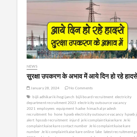
NEWS
सुरक्षा उपकरण के अभाव में आये दिन हो रहे हादस
January 28, 2024
No Comments
bijli adhikari ki hogi janch
bijli board recruitment
electricity
department recruitment 2023
electricity outsource vacancy
2021
employees
equipment
hadse
himachal pradesh
recruitment
ho
hone
hpseb electricity outsource vacancy
hpseb 
alert
hpsssb recruitment
injurd
je ki complaint kaise kare
Je ki
complaint kaise kare contact number
Je ki complaint kaise kare
number
Je ki complaint kaise kare online
lake
latest recruitment g