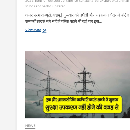
2023
nahi
of
outsource
rahe
se
suraksha
suraksha upkaran nah
se ho rahe hadse
upkaran
अमर प्रभात ब्यूरो, बदायूं | गुरूवार को उघैती और सहसवान क्षेत्र में घटित
सम्बन्धी हादसे नये नही है बल्कि पहले भी कई बार इस…
सुरक्षा
View More
उपकरण
के
अभाव
में
आये
दिन
हो
रहे
हादसे
NEWS