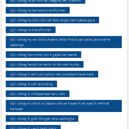
bijli vibhag ka je rishwat maagne per nilambit
bijli vibhag ka karnama transformer
bijli vibhag ka lipik rishwat lete range hath pakda gaya
bijli vibhag ka transformer
bijli vibhag ka xen bola chaahe zehar kha lo par paise jama karne
padenge
bijli vibhag karmchariyon k gajab karnaame
bijli vibhag kendriya mantri ki bhi nahi sunte
bijli vibhag ki anti corruption me complaint kaise kare
bijli vibhag ki call recording
bijli vibhag ki chhapamaar karywahi
bijli vibhag ki chhoti si laaparwahi se kisaan ki ek saal ki mehnat
barbaad
bijli vibhag ki galti bhugat raha upbhogta
bijli vibhag ki rasid dekh maut