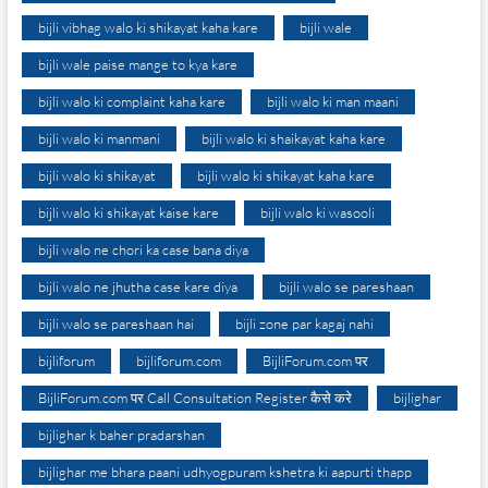
bijli vibhag walo ki shikayat kaha kare
bijli wale
bijli wale paise mange to kya kare
bijli walo ki complaint kaha kare
bijli walo ki man maani
bijli walo ki manmani
bijli walo ki shaikayat kaha kare
bijli walo ki shikayat
bijli walo ki shikayat kaha kare
bijli walo ki shikayat kaise kare
bijli walo ki wasooli
bijli walo ne chori ka case bana diya
bijli walo ne jhutha case kare diya
bijli walo se pareshaan
bijli walo se pareshaan hai
bijli zone par kagaj nahi
bijliforum
bijliforum.com
BijliForum.com पर
BijliForum.com पर Call Consultation Register कैसे करे
bijlighar
bijlighar k baher pradarshan
bijlighar me bhara paani udhyogpuram kshetra ki aapurti thapp