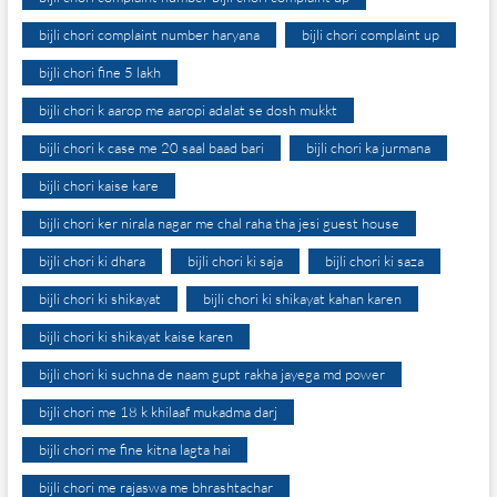
bijli chori complaint number haryana
bijli chori complaint up
bijli chori fine 5 lakh
bijli chori k aarop me aaropi adalat se dosh mukkt
bijli chori k case me 20 saal baad bari
bijli chori ka jurmana
bijli chori kaise kare
bijli chori ker nirala nagar me chal raha tha jesi guest house
bijli chori ki dhara
bijli chori ki saja
bijli chori ki saza
bijli chori ki shikayat
bijli chori ki shikayat kahan karen
bijli chori ki shikayat kaise karen
bijli chori ki suchna de naam gupt rakha jayega md power
bijli chori me 18 k khilaaf mukadma darj
bijli chori me fine kitna lagta hai
bijli chori me rajaswa me bhrashtachar