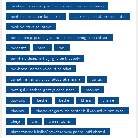
band meter k naam par chaapa markar wasooli ka aarop
bank ko application kaise likhe
bank me application kaise likhe
bank me rti kaise lagaye
bar bar bheje ja rahe galat bijli bill se upbhogta pareshaan
bardasht
bareli
bari
barish ne thapp ki 4 bijli gharon ki supply
barkhaast lineman ko court se rahat
barsat me na ho vidyut katouti ak sharma
bartav
batti gul ki sachhai ghatiya conductor
batware
bawjood
beche
bethe
bhara
bharne
bhawan
bhayankar garmi me behter bijli aapurti ke prayas tej
bheja
bhi
bhrashtachar
bhrashtachar k khilaaf aawaz uthane per mil rahi dhamki