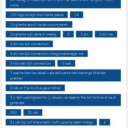
crore
236 logo ko bijli chori karte pakda
24
24 ghante apurti ka dawa pura karen
24 ghante bijli dene ki maang
3
3 din
3 din me
3 din me bijli connection
3 din me bijli connection milega mahanagar me
3 kilowatt bijli connection
3 saal
3 saal se kam karyakaal wale abhiyanta nahi banenge bhandar
prabhari
3 sdo or 5 je ko diya gaya notice
3.6 lakh upbhogtaon ko 1 January se baatne the bill mchine di na id
generate
300
31 tak
31 tak bijli bill bhara tabhi muft yojna ka laabh milega
4