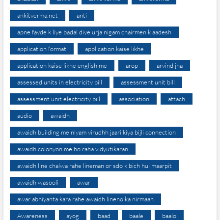
ankitverma.net
anti
apne fayde k liye badal diye urja nigam chairmen k aadesh
application format
application kaise likhe
application kaise likhe english me
arop
arvind jha
assessed units in electricity bill
assessment unit bill
assessment unit electricity bill
association
attach
audio
awaidh
awaidh building me niyam virudhh jaari kiya bijli connection
awaidh colonyon me ho raha vidyutikaran
awaidh line chalwa rahe lineman or sdo k bich hui maarpit
awaidh wasooli
awar
awar abhiyanta kara rahe awaidh lineno ka nirmaan
Awareness
ayog
baad
baale
baalo