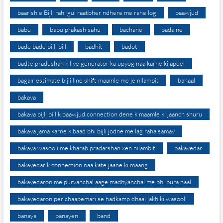
baarish e Bijli rahi gul raatbher ndhere me rahe log
baawjud
babu
babu prakash sahu
bachane
badalne
bade bade bijli bill
badhit
badot
badte pradushan k liye generator ka upyog naa karne ki apeel
bagair estimate bijli line shift maamle me je nilambit
bahaal
bakaya
bakaya bijli bill k baawjud connection dene k maamle ki jaanch shuru
bakaya jama karne k baad bhi bijli jodne me lag raha samay
bakaya wasooli me kharab pradarshan xen nilambit
bakayedar
bakayedar k connection naa kate jaane ki maang
bakayedaron me purvanchal aage madhyanchal me bhi bura haal
bakayedaron per chaapemari se hadkamp dhaai lakh ki wasooli
banaya
banayen
band