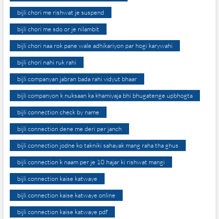
bijli chori me rishwat je suspend
bijli chori me sdo or je nilambit
bijli chori naa rok pane wale adhikariyon par hogi karywahi
bijli chori nahi ruk rahi
bijli companyan jabran bada rahi vidyut bhaar
bijli companyon k nuksaan ka khamiyaja bhi bhugatenge upbhogta
bijli connection check by name
bijli connection dene me deri per janch
bijli connection jodne ko takniki sahayak mang raha tha ghus
bijli connection k naam per je 10 hajar ki rishwat mangi
bijli connection kaise katwaye
bijli connection kaise katwaye online
bijli connection kaise katwaye pdf