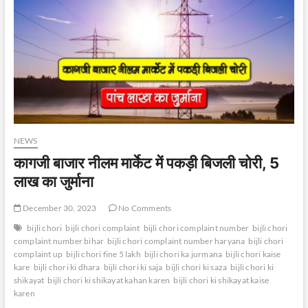
NEWS
कागजी बाजार नीलम मार्केट में पकड़ी बिजली चोरी, 5
लाख का जुर्माना
December 30, 2023
No Comments
bijli chori
bijli chori complaint
bijli chori complaint number
bijli chori
complaint number bihar
bijli chori complaint number haryana
bijli chori
complaint up
bijli chori fine 5 lakh
bijli chori ka jurmana
bijli chori kaise
kare
bijli chori ki dhara
bijli chori ki saja
bijli chori ki saza
bijli chori ki
shikayat
bijli chori ki shikayat kahan karen
bijli chori ki shikayat kaise
karen