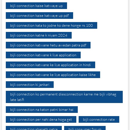
bijli connection kaise katwaye up
bijli connection kaise katwaye up pdf
bijli connection kata to jodne ko dene honge rs.100
bijli connection katne k niyam 2024
bijli connection katwane hetu awedan patra pdf
bijli connection katwane k liye application
bijli connection katwane ke liye application in hindi
bijli connection katwane ke liye application kaise likhe
bijli connection ki jankari
bijli connection ko permanent dissconnection karne me bijli vibhag
late latifi
bijli connection na katon patni bimar hai
bijli connection per nahi dena hoga gst
bijli connection rate
bijli connection shapath patra
bijli consumer forum