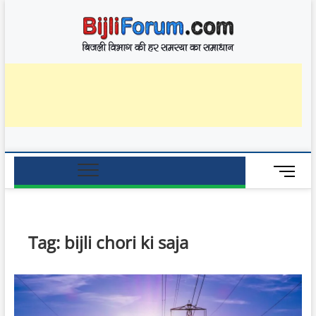
Skip
BijliF
to
बिजली विभाग की हर
समस्या का समाधान
content
M
e
n
u
B
Tag:
bijli chori ki saja
u
t
t
o
n