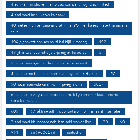
4 adhikari ho chuke nilambit ab company hogi black listed
4 saal baad fir nijikaran ka daaw
40 meter k bhiter bina jarurat k transformer ka estimate thamaya ja
raha
400 giga watt pahuch sakti hai bijli ki maang
407
48 ghanta thapp rahega urja nigam ka portal
5
5 hazar maangne per lineman ki seva samapt
5 mahine me bhi piche nahi kiye gaye bijli k khambe
50
50 hazar samvida karmiyon ki jayegi nokri
5019
6 mahine se vidyut connection lene k liye chakker kaat raha hai
sena ka jawaan
605
67 lakh se adhik upbhogta bijli bill jama nahi kar rahe
7 saal baad bhi dobara nahi ban saki power line
70
90
963
9669000188
aadesho