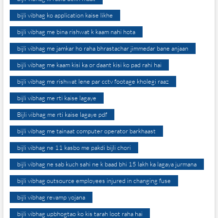
bijli vibhag ko application kaise likhe
bijli vibhag me bina rishwat k kaam nahi hota
bijli vibhag me jamkar ho raha bhrastachar jimmedar bane anjaan
bijli vibhag me kaam kisi ka or daant kisi ko pad rahi hai
bijli vibhag me rishwat lene par cctv footage kholegi raaz
bijli vibhag me rti kaise lagaye
Bijli vibhag me rti kaise lagaye pdf
bijli vibhag me tainaat computer operator barkhaast
bijli vibhag ne 11 kasbo me pakdi bijli chori
bijli vibhag ne sab kuch sahi ne k baad bhi 15 lakh ka lagaya jurmana
bijli vibhag outsource employees injured in changing fuse
bijli vibhag revamp yojana
bijli vibhag upbhogtao ko kis tarah loot raha hai