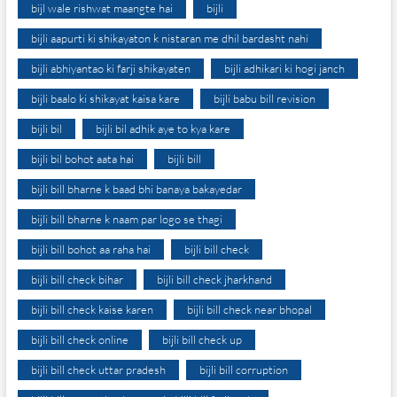
bijl wale rishwat maangte hai
bijli
bijli aapurti ki shikayaton k nistaran me dhil bardasht nahi
bijli abhiyantao ki farji shikayaten
bijli adhikari ki hogi janch
bijli baalo ki shikayat kaisa kare
bijli babu bill revision
bijli bil
bijli bil adhik aye to kya kare
bijli bil bohot aata hai
bijli bill
bijli bill bharne k baad bhi banaya bakayedar
bijli bill bharne k naam par logo se thagi
bijli bill bohot aa raha hai
bijli bill check
bijli bill check bihar
bijli bill check jharkhand
bijli bill check kaise karen
bijli bill check near bhopal
bijli bill check online
bijli bill check up
bijli bill check uttar pradesh
bijli bill corruption