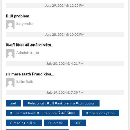
July 29, 2024 @ 12:25 PM
Bijli problem
Satyendra
July 28, 2024 @ 10:02 PM
बिजली विभाग की उपभोगता फोरम...
Administrator
July 20, 2024 @ 4:21 PM
sir mere saath Fraud kiya...
Salim Saifi
July 19, 2024 @ 7:39 PM
.net
#electricity #bill #ankitverma #corruption
#LinemanDeath #Outsource बिजली विभाग
#mpebcorruption
0 reading bijli bill
0 unit bill
000