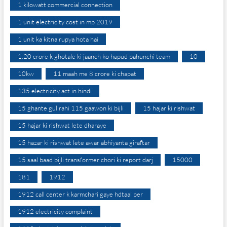
1 kilowatt commercial connection
1 unit electricity cost in mp 2019
1 unit ka kitna rupya hota hai
1.20 crore k ghotale ki jaanch ko hapud pahunchi team
10
10kw
11 maah me 8 crore ki chapat
135 electricity act in hindi
15 ghante gul rahi 115 gaawon ki bijli
15 hajar ki rishwat
15 hajar ki rishwat lete dharaye
15 hazar ki rishwat lete awar abhiyanta giraftar
15 saal baad bijli transformer chori ki report darj
15000
181
1912
1912 call center k karmchari gaye hdtaal per
1912 electricity complaint