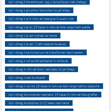
bijli vibhag k bhrashta par yogi ji ka bulldozer kab chalega
bijli vibhag k ghuskhor karmchari ko jail bheja
bijli vibhag k je ki rishwat maangne ki audio viral
bijli vibhag k je ko 15 hazar ki rishwat lete range hath pakda
bijli vibhag k je par kulhadi se hamla
bijli vibhag k je per 2 lakh hadpne ka aarop
bijli vibhag k karmchariyon ne transformer bech daalen
bijli vibhag k md se bhrashtachar ki shikayat
bijli vibhag k rishwat lene wale babu ko jail bheja
bijli vibhag k sdo ko dhamki
bijli vibhag k xen ko 10 hazar ki rishwat lete range hathon dabocha
bijli vibhag ka computer operator 15 hazar ki rishwat leta giraftar
bijli vibhag ka helpline 1912 kaam nahi karta