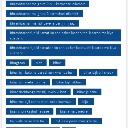
bhrashtachar me ghire 2 bijli karmchari nilambit
bhrashtachar me ghire 2 karmchari nilambit
bhrashtachar me lipt paye je par giri gaaz
bhrashtachari je ki kartut ko chhipaker laaperwahi k aarop me kiya
suspend
bhrashtachari je ki kartuton ko chhipa ker laparwahi k aarop me kiya
suspend
bhugtaan
bich
bihar
bihar bijli balo ne pareshaan kiya hua hai
bihar bijli bill check
bihar bijli meter online
bihar bijli vibhag
bihar darbhanga me bijli walo ki loot
bihar je sahu
bihar me bijli connection kaise katwaye
bijali
bijali chori ka jhutha case
bijali smart metre
bijl wale paise lete hai
bijl wale paise maangte hai