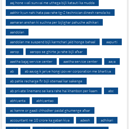
aaj hone wali sunwai me uthega bijli katauti ka mudda
aakhir kyun nahi hata paa rahe tg-2 technician dinesh ramola ko
aamaran anshan ki suchna per bijlighar pahuche adhikari
aandolan
aandolan me suspend bijli karmchari jald honge bahaal
aapurti
aarop
aaropo se ghirte ja rahe bijli afsar
aastha bajaj service center
aastha service center
aaya
ab
ab aayog k jariye hongi power corporation me bhartiya
ab pahle recharge fir bijli stemaal kar sakenge
ab private linemano se kara rahe hai khambon per kaam
abc
abhiyanta
abhiyantao
ac kamre or gaadi chhodker paidal ghumenge afsar
accountant ne 10 crore ka gaban kiya
adesh
adhikari