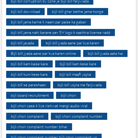
bijli bill corruption by zone je bijli bill farjiwada
bijli bill download
bijli bill ghar bethe jama honge
bijli bill jama karne k naam par paise ka gaban
bijli bill jama nahi karane per 59 logo k sashtra license radd
bijli bill jayada
bijli bill jyada aane par kya karen
Bijli bill jyada aane par kya karen online
bijli bill jyada aata hai
bijli bill kam kaise kare
bijli bill kam kese kare
bijli bill kum kese kare
bijli bill maafi yojna
bijli bill se pareshaan
bijli bill yojna me farjiwada
bijli board recruitment
bijli chori
bijli chori case k liye rishwat mangi audio viral
bijli chori complaint
bijli chori complaint number
bijli chori complaint number bihar
bijli chori complaint number bijli chori complaint up