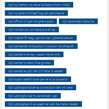
bijli niji hathon me dene ka faisla nindniy tikait
bijli niji karan k khilaaf hogi jan panchaayat
bijli officer nili gali me ghere gaye
bijli pareshaan karte hai
bijli rmchariyon ne manaya la diwas
bijli roaster fir laagu gawon me 6 ghante katouti
bijli sambandhi shikayaton k nistaran me dhaandli
bijli sankat ko le kar vyapari md se mile
bijli sankat ko leker futa ghussa
bijli sankat se jujh rahi 15 hazar ki aabadi
bijli supply badhit hone par se or je suspend
bijli upbhogta ka kahna connection nahi mil rahe
bijli upbhogta naa ho pareshaan yogi
bijli upbhogtaon k anupaat me nahi hai meter reader