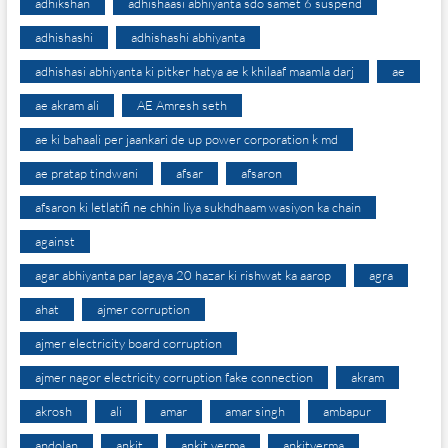
adhikshan
adhishaasi abhiyanta sdo samet 6 suspend
adhishashi
adhishashi abhiyanta
adhishasi abhiyanta ki pitker hatya ae k khilaaf maamla darj
ae
ae akram ali
AE Amresh seth
ae ki bahaali per jaankari de up power corporation k md
ae pratap tindwani
afsar
afsaron
afsaron ki letlatifi ne chhin liya sukhdhaam wasiyon ka chain
against
agar abhiyanta par lagaya 20 hazar ki rishwat ka aarop
agra
ahat
ajmer corruption
ajmer electricity board corruption
ajmer nagor electricity corruption fake connection
akram
akrosh
ali
amar
amar singh
ambapur
andolan
ankit
ankit verma
ankitverma