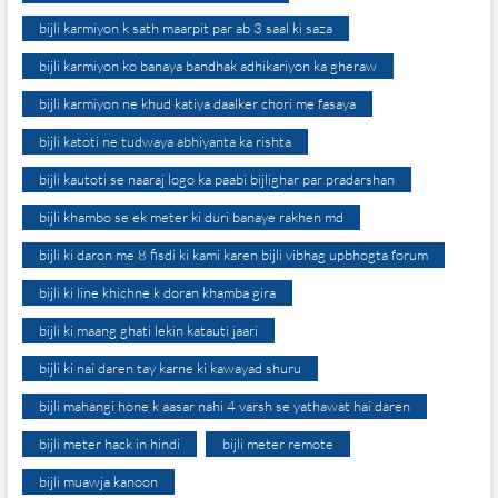
bijli karmiyon k sath maarpit par ab 3 saal ki saza
bijli karmiyon ko banaya bandhak adhikariyon ka gheraw
bijli karmiyon ne khud katiya daalker chori me fasaya
bijli katoti ne tudwaya abhiyanta ka rishta
bijli kautoti se naaraj logo ka paabi bijlighar par pradarshan
bijli khambo se ek meter ki duri banaye rakhen md
bijli ki daron me 8 fisdi ki kami karen bijli vibhag upbhogta forum
bijli ki line khichne k doran khamba gira
bijli ki maang ghati lekin katauti jaari
bijli ki nai daren tay karne ki kawayad shuru
bijli mahangi hone k aasar nahi 4 varsh se yathawat hai daren
bijli meter hack in hindi
bijli meter remote
bijli muawja kanoon