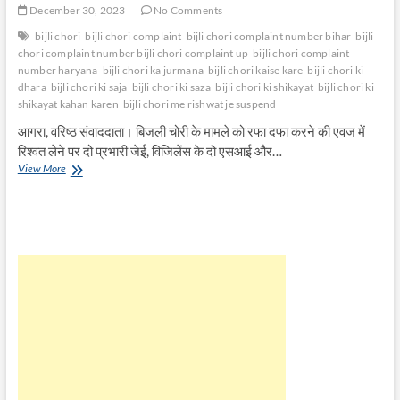
December 30, 2023
No Comments
bijli chori
bijli chori complaint
bijli chori complaint number bihar
bijli
chori complaint number bijli chori complaint up
bijli chori complaint
number haryana
bijli chori ka jurmana
bijli chori kaise kare
bijli chori ki
dhara
bijli chori ki saja
bijli chori ki saza
bijli chori ki shikayat
bijli chori ki
shikayat kahan karen
bijli chori me rishwat je suspend
आगरा, वरिष्ठ संवाददाता। बिजली चोरी के मामले को रफा दफा करने की एवज में
रिश्वत लेने पर दो प्रभारी जेई, विजिलेंस के दो एसआई और…
बिजली
View More
चोरी
में
रिश्वत
मांगने
पर
दो
JE
और
दो
दरोगा
समेत
पांच
गिरफ्तार