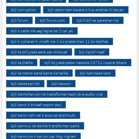
bijli corruption
bijli daren kam karane k liye andolan ki taiyari
bijli forum
bijli forum.com
bijli k bill se pareshan hai
bijli k cable me aag lagne se 2 car jali
bijli k nijikaran k virodh me 6 ko pradarshan 11 ko baithak
bijli ka bill jyada aane par shikayat
bijli ka bill maaf
bijli ka jhatka
bijli ka jyada paisa wasoola 13711 rupaye lotaye
bijli ka metre band karne ka tarika
bijli kam kese kare
bijli kaneksan list
bijli kanoon
bijli karmchariyon ne transformer bach diya audio viral
bijli karmi k khilaaf report darj
bijli karmi rishwat k arop se doshmukt
bijli karmiyo ne beche transformer parts
bijli karmiyon k karyon par hogi nigrani