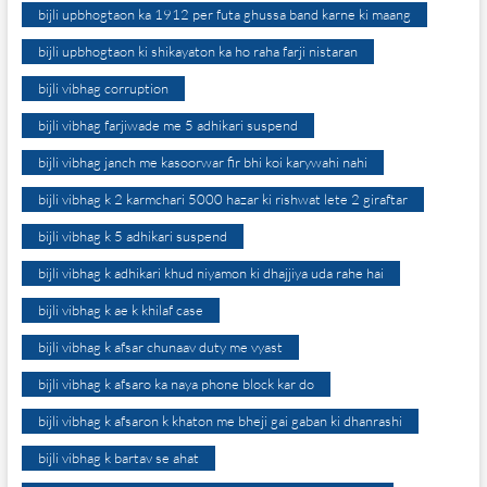
bijli upbhogtaon ka 1912 per futa ghussa band karne ki maang
bijli upbhogtaon ki shikayaton ka ho raha farji nistaran
bijli vibhag corruption
bijli vibhag farjiwade me 5 adhikari suspend
bijli vibhag janch me kasoorwar fir bhi koi karywahi nahi
bijli vibhag k 2 karmchari 5000 hazar ki rishwat lete 2 giraftar
bijli vibhag k 5 adhikari suspend
bijli vibhag k adhikari khud niyamon ki dhajjiya uda rahe hai
bijli vibhag k ae k khilaf case
bijli vibhag k afsar chunaav duty me vyast
bijli vibhag k afsaro ka naya phone block kar do
bijli vibhag k afsaron k khaton me bheji gai gaban ki dhanrashi
bijli vibhag k bartav se ahat