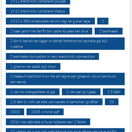
1912 electricity complaint punjab
1912 electricity complaint status
1912 k 300 employees ne cm yogi se guhar lagai
2
2 baar janch me fail fir bhi cable ko pass ker diya
2 barkhaast
2 din ki barish se nagar or dehat kshetra me carmara gai bijli
vyastha
2 estimate corruption in new electricity connection
2 gharon me pakdi bijli chori
2 maasum bachhon k sir me eit lagne per ghaayal vidyut karmiyon
per aarop
2 xen ko chargesheet di gai
2 xen par giri gaaz
2.5 lakh
2.5 lakh ki rishwat lete xen samet 4 karmchari giraftar
20
2003
2005 in hindi pdf
2018 me cabinate e huye nijikaran per 2 faisle
22 vibhag ek rupay bhi nahi kharch kar paye dhare rah gaye 9458