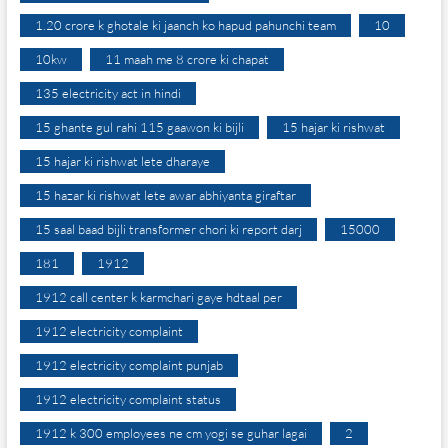
1.20 crore k ghotale ki jaanch ko hapud pahunchi team
10
10kw
11 maah me 8 crore ki chapat
135 electricity act in hindi
15 ghante gul rahi 115 gaawon ki bijli
15 hajar ki rishwat
15 hajar ki rishwat lete dharaye
15 hazar ki rishwat lete awar abhiyanta giraftar
15 saal baad bijli transformer chori ki report darj
15000
181
1912
1912 call center k karmchari gaye hdtaal per
1912 electricity complaint
1912 electricity complaint punjab
1912 electricity complaint status
1912 k 300 employees ne cm yogi se guhar lagai
2