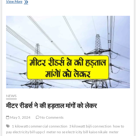
ठेकेदार
View More
को
फटकार
–
JE
से
जवाब
मांगा
NEWS
मीटर रीडर्स ने की हड़ताल मांगों को लेकर
May 5, 2024
No Comments
1 kilowatt commercial connection
3 kilowatt bijli connection
how to
pay electricity bill uppcl
meter no se electricity bill kaise nikale
meter