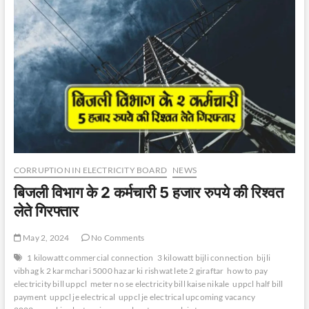
दोबारा
नहीं
बन
सकी
पावर
लाइन
CORRUPTION IN ELECTRICITY BOARD
NEWS
बिजली विभाग के 2 कर्मचारी 5 हजार रुपये की रिश्वत
लेते गिरफ्तार
May 2, 2024
No Comments
1 kilowatt commercial connection
3 kilowatt bijli connection
bijli
vibhag k 2 karmchari 5000 hazar ki rishwat lete 2 giraftar
how to pay
electricity bill uppcl
meter no se electricity bill kaise nikale
uppcl half bill
payment
uppcl je electrical
uppcl je electrical upcoming vacancy