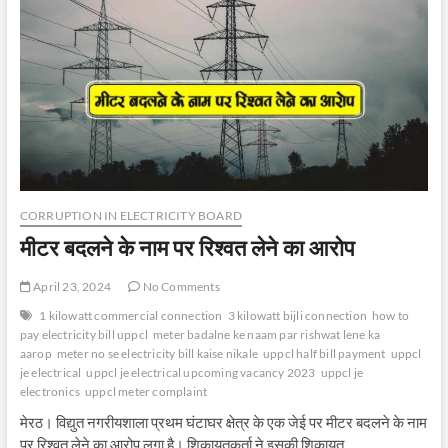
लेते
रंगे
हाथ
पकड़ा
CORRUPTION IN ELECTRICITY BOARD
मीटर बदलने के नाम पर रिश्वत लेने का आरोप
April 23, 2024
No Comments
1 kilowatt commercial connection
3 kilowatt bijli connection
how to
pay electricity bill uppcl
meter badalne ke naam par rishwat lene ka
aarop
meter no se electricity bill kaise nikale
uppcl half bill payment
uppcl
je electrical
uppcl je electrical upcoming vacancy 2023
uppcl je
electronics
uppcl meter complaint
मेरठ। विद्युत नगरीयशाला प्रथम घंटाघर क्षेत्र के एक जेई पर मीटर बदलने के नाम
पर रिश्वत लेने का आरोप लगा है। शिकायतकर्ता ने इसकी शिकायत…