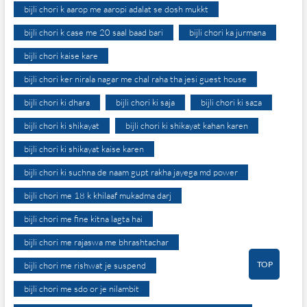
bijli chori k aarop me aaropi adalat se dosh mukkt
bijli chori k case me 20 saal baad bari
bijli chori ka jurmana
bijli chori kaise kare
bijli chori ker nirala nagar me chal raha tha jesi guest house
bijli chori ki dhara
bijli chori ki saja
bijli chori ki saza
bijli chori ki shikayat
bijli chori ki shikayat kahan karen
bijli chori ki shikayat kaise karen
bijli chori ki suchna de naam gupt rakha jayega md power
bijli chori me 18 k khilaaf mukadma darj
bijli chori me fine kitna lagta hai
bijli chori me rajaswa me bhrashtachar
TOP
bijli chori me rishwat je suspend
bijli chori me sdo or je nilambit