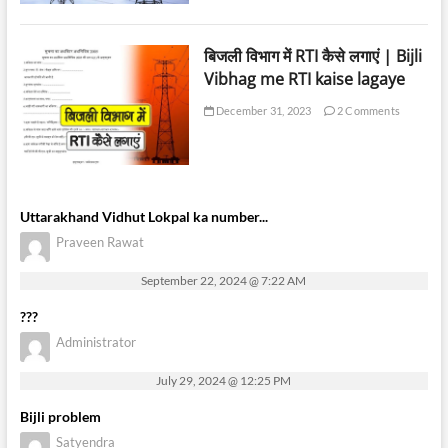
बिजली विभाग में RTI कैसे लगाएं | Bijli
Vibhag me RTI kaise lagaye
December 31, 2023
2 Comments
Uttarakhand Vidhut Lokpal ka number...
Praveen Rawat
September 22, 2024 @ 7:22 AM
???
Administrator
July 29, 2024 @ 12:25 PM
Bijli problem
Satyendra