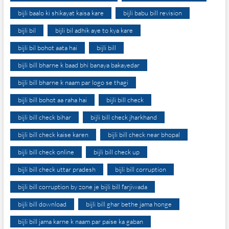
bijli baalo ki shikayat kaisa kare
bijli babu bill revision
bijli bil
bijli bil adhik aye to kya kare
bijli bil bohot aata hai
bijli bill
bijli bill bharne k baad bhi banaya bakayedar
bijli bill bharne k naam par logo se thagi
bijli bill bohot aa raha hai
bijli bill check
bijli bill check bihar
bijli bill check jharkhand
bijli bill check kaise karen
bijli bill check near bhopal
bijli bill check online
bijli bill check up
bijli bill check uttar pradesh
bijli bill corruption
bijli bill corruption by zone je bijli bill farjiwada
bijli bill download
bijli bill ghar bethe jama honge
bijli bill jama karne k naam par paise ka gaban