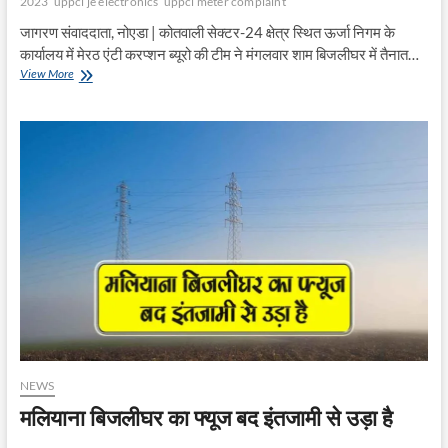
2023
uppcl je electronics
uppcl meter complaint
जागरण संवाददाता, नोएडा | कोतवाली सेक्टर-24 क्षेत्र स्थित ऊर्जा निगम के
कार्यालय में मेरठ एंटी करप्शन ब्यूरो की टीम ने मंगलवार शाम बिजलीघर में तैनात…
बिजली
View More
विभाग
के
2
कर्मचारी
5
हजार
रुपये
की
रिश्वत
लेते
गिरफ्तार
NEWS
मलियाना बिजलीघर का फ्यूज बद इंतजामी से उड़ा है