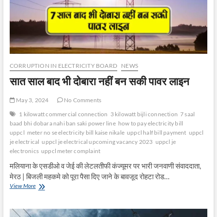
UP
CORRUPTION IN ELECTRICITY BOARD
NEWS
सात साल बाद भी दोबारा नहीं बन सकी पावर लाइन
May 3, 2024
No Comments
1 kilowatt commercial connection
3 kilowatt bijli connection
7 saal
baad bhi dobara nahi ban saki power line
how to pay electricity bill
uppcl
meter no se electricity bill kaise nikale
uppcl half bill payment
uppcl
je electrical
uppcl je electrical upcoming vacancy 2023
uppcl je
electronics
uppcl meter complaint
मलियाना के एसडीओ व जेई की लेटलतीफी कंज्यूमर पर भारी जनवाणी संवाददाता,
मेरठ | बिजली महकमे को पूरा पैसा दिए जाने के बावजूद रोहटा रोड…
सात
View More
साल
बाद
भी