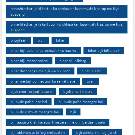
bhrashtachari je ki kartut ko chhipaker laaperwahi k aarop me kiya
suspend
bhrashtachari je ki kartuton ko chhipa ker laparwahi k aarop me kiya
suspend
bhugtaan
bich
bihar
bihar bijli balo ne pareshaan kiya hua hai
bihar bijli bill check
bihar bijli meter online
bihar bijli vibhag
bihar darbhanga me bijli walo ki loot
bihar je sahu
bihar me bijli connection kaise katwaye
bijali
bijali chori ka jhutha case
bijali smart metre
bijl wale paise lete hai
bijl wale paise maangte hai
bijl wale rishwat maangte hai
bijli
bijli aapurti ki shikayaton k nistaran me dhil bardasht nahi
bijli abhiyantao ki farji shikayaten
bijli adhikari ki hogi janch