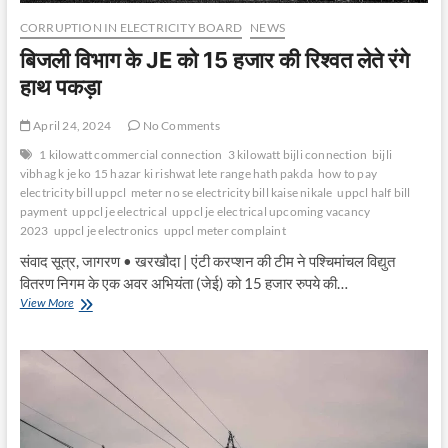
CORRUPTION IN ELECTRICITY BOARD
NEWS
बिजली विभाग के JE को 15 हजार की रिश्वत लेते रंगे
हाथ पकड़ा
April 24, 2024
No Comments
1 kilowatt commercial connection
3 kilowatt bijli connection
bijli
vibhag k je ko 15 hazar ki rishwat lete range hath pakda
how to pay
electricity bill uppcl
meter no se electricity bill kaise nikale
uppcl half bill
payment
uppcl je electrical
uppcl je electrical upcoming vacancy
2023
uppcl je electronics
uppcl meter complaint
संवाद सूत्र, जागरण • खरखौदा | एंटी करप्शन की टीम ने पश्चिमांचल विद्युत
वितरण निगम के एक अवर अभियंता (जेई) को 15 हजार रुपये की…
बिजली
View More
विभाग
के
JE
को
15
हजार
की
रिश्वत