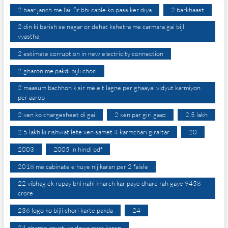
2 baar janch me fail fir bhi cable ko pass ker diya
2 barkhaast
2 din ki barish se nagar or dehat kshetra me carmara gai bijli
vyastha
2 estimate corruption in new electricity connection
2 gharon me pakdi bijli chori
2 maasum bachhon k sir me eit lagne per ghaayal vidyut karmiyon
per aarop
2 xen ko chargesheet di gai
2 xen par giri gaaz
2.5 lakh
2.5 lakh ki rishwat lete xen samet 4 karmchari giraftar
20
2003
2005 in hindi pdf
2018 me cabinate e huye nijikaran per 2 faisle
22 vibhag ek rupay bhi nahi kharch kar paye dhare rah gaye 9458
crore
236 logo ko bijli chori karte pakda
24
24 ghante apurti ka dawa pura karen