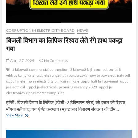
CORRUPTION IN ELECTRICITY BOARD
NEWS
बिजली विभाग का लिपिक रिश्वत लेते रंगे हाथ पकड़ा
गया
April 27, 2024
No Comments
1 kilowatt commercial connection
3 kilowatt bijli connection
bijli
vibhag ka lipik rishwat lete range hath pakda gaya
how to pay electricity bill
uppcl
meter no se electricity bill kaise nikale
uppcl half bill payment
uppcl
je electrical
uppcl je electrical upcoming vacancy 2023
uppcl je
electronics
uppcl meter complaint
झाँसी : बिजली विभाग के लिपिक (टीजी -2 टेक्निशन ग्रेड) को हजार की रिश्वत
माँगना महँगा पड़ गया ऐण्टि करप्शन (भ्रष्टाचार निवारण संगठन) की टीम…
बिजली
View More
विभाग
का
लिपिक
रिश्वत