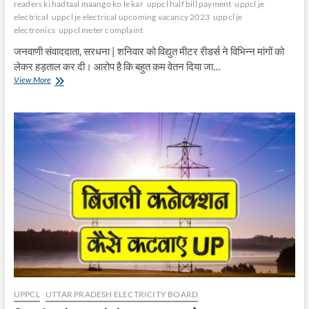
readers ki hadtaal maango ko le kar
uppcl half bill payment
uppcl je
electrical
uppcl je electrical upcoming vacancy 2023
uppcl je
electronics
uppcl meter complaint
जनवाणी संवाददाता, सरधना | शनिवार को विद्युत मीटर रीडर्स ने विभिन्न मांगों को
लेकर हड़ताल कर दी। आरोप है कि बहुत कम वेतन दिया जा…
मीटर
View More
रीडर्स
ने
की
हड़ताल
मांगों
को
लेकर
UPPCL
UTTAR PRADESH ELECTRICITY BOARD