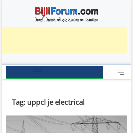
Skip
BijliF
to
बिजली विभाग की हर
समस्या का समाधान
content
M
e
n
u
B
Tag:
uppcl je electrical
u
t
t
o
n