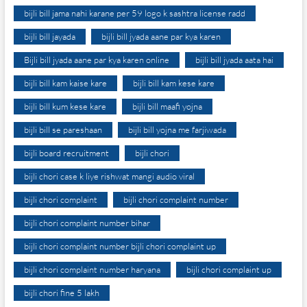
bijli bill jama nahi karane per 59 logo k sashtra license radd
bijli bill jayada
bijli bill jyada aane par kya karen
Bijli bill jyada aane par kya karen online
bijli bill jyada aata hai
bijli bill kam kaise kare
bijli bill kam kese kare
bijli bill kum kese kare
bijli bill maafi yojna
bijli bill se pareshaan
bijli bill yojna me farjiwada
bijli board recruitment
bijli chori
bijli chori case k liye rishwat mangi audio viral
bijli chori complaint
bijli chori complaint number
bijli chori complaint number bihar
bijli chori complaint number bijli chori complaint up
bijli chori complaint number haryana
bijli chori complaint up
bijli chori fine 5 lakh