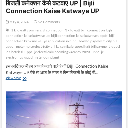
बिजली कनेक्शन कैसे कटवाए UP | Bijli
Connection Kaise Katwaye UP
May 4, 2024
No Comments
1 kilowatt commercial connection
3 kilowatt bijli connection
bijli
connection kaise katwaye up
bijli connection kaise katwaye up pdf
bijli
connection katwane ke liye application in hindi
how to pay electricity bill
uppcl
meter no se electricity bill kaise nikale
uppcl half bill payment
uppcl
je electrical
uppcl je electrical upcoming vacancy 2023
uppcl je
electronics
uppcl meter complaint
इस आर्टिकल में हम आपको बताने वाले है की Bijli Connection Kaise
Katwaye UP. वैसे तो आज के समय में बिना बिजली के कोई भी…
बिजली
View More
कनेक्शन
कैसे
कटवाए
UP
|
Bijli
Connection
Kaise
Katwaye