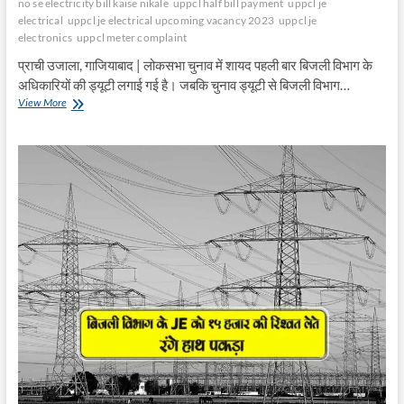
no se electricity bill kaise nikale
uppcl half bill payment
uppcl je
electrical
uppcl je electrical upcoming vacancy 2023
uppcl je
electronics
uppcl meter complaint
प्राची उजाला, गाजियाबाद | लोकसभा चुनाव में शायद पहली बार बिजली विभाग के
अधिकारियों की ड्यूटी लगाई गई है। जबकि चुनाव ड्यूटी से बिजली विभाग…
बिजली
View More
विभाग
के
अफसर
चुनाव
ड्यूटी
में
व्यस्त
–
समस्या
का
कैसे
हो
निदान