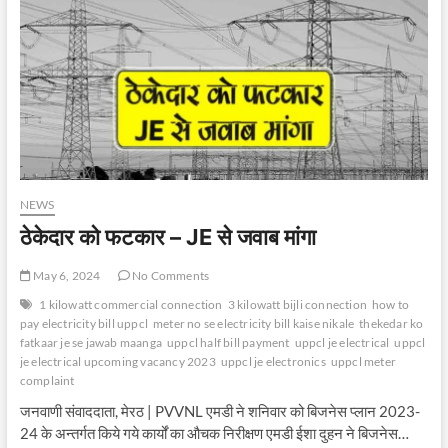
NEWS
ठेकेदार को फटकार – JE से जवाब मांगा
May 6, 2024
No Comments
1 kilowatt commercial connection
3 kilowatt bijli connection
how to
pay electricity bill uppcl
meter no se electricity bill kaise nikale
thekedar ko
fatkaar je se jawab maanga
uppcl half bill payment
uppcl je electrical
uppcl
je electrical upcoming vacancy 2023
uppcl je electronics
uppcl meter
complaint
जनवाणी संवाददाता, मेरठ | PVVNL एमडी ने शनिवार को बिजनेस प्लान 2023-
24 के अन्तर्गत किये गये कार्यों का औचक निरीक्षण एमडी ईशा दुहन ने बिजनेस…