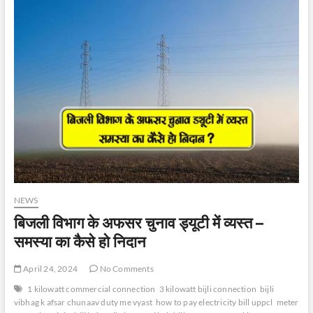
लेते
रंगे
हाथ
पकड़ा
गया
NEWS
बिजली विभाग के अफसर चुनाव ड्यूटी में व्यस्त –
समस्या का कैसे हो निदान
April 24, 2024
No Comments
1 kilowatt commercial connection
3 kilowatt bijli connection
bijli
vibhag k afsar chunaav duty me vyast
how to pay electricity bill uppcl
meter