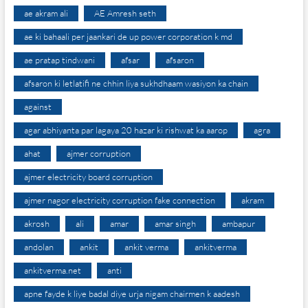
ae akram ali
AE Amresh seth
ae ki bahaali per jaankari de up power corporation k md
ae pratap tindwani
afsar
afsaron
afsaron ki letlatifi ne chhin liya sukhdhaam wasiyon ka chain
against
agar abhiyanta par lagaya 20 hazar ki rishwat ka aarop
agra
ahat
ajmer corruption
ajmer electricity board corruption
ajmer nagor electricity corruption fake connection
akram
akrosh
ali
amar
amar singh
ambapur
andolan
ankit
ankit verma
ankitverma
ankitverma.net
anti
apne fayde k liye badal diye urja nigam chairmen k aadesh