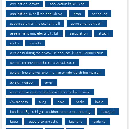
application format
application kaise likhe
application kaise likhe english me
arop
arvind jha
assessed units in electricity bill
assessment unit bill
assessment unit electricity bill
association
attach
audio
awaidh
awaidh building me niyam virudhh jaari kiya bijli connection
awaidh colonyon me ho raha vidyutikaran
awaidh line chalwa rahe lineman or sdo k bich hui maarpit
awaidh wasooli
awar
awar abhiyanta kara rahe awaidh lineno ka nirmaan
Awareness
ayog
baad
baale
baalo
baarish e Bijli rahi gul raatbher ndhere me rahe log
baawjud
babu
babu prakash sahu
bachane
badalne