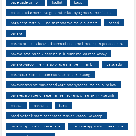
bade bade bijli bill
badhit
badot
badte pradushan k liye generator ka upyog naa karne ki apeel
bagair estimate bijli line shift maamle me je nilambit
bahaal
bakaya
bakaya bijli bill k baawjud connection dene k maamle ki jaanch shuru
bakaya jama karne k baad bhi bijli jodne me lag raha samay
bakaya wasooli me kharab pradarshan xen nilambit
bakayedar
bakayedar k connection naa kate jaane ki maang
bakayedaron me purvanchal aage madhyanchal me bhi bura haal
bakayedaron per chaapemari se hadkamp dhaai lakh ki wasooli
banaya
banayen
band
band meter k naam par chaapa markar wasooli ka aarop
bank ko application kaise likhe
bank me application kaise likhe