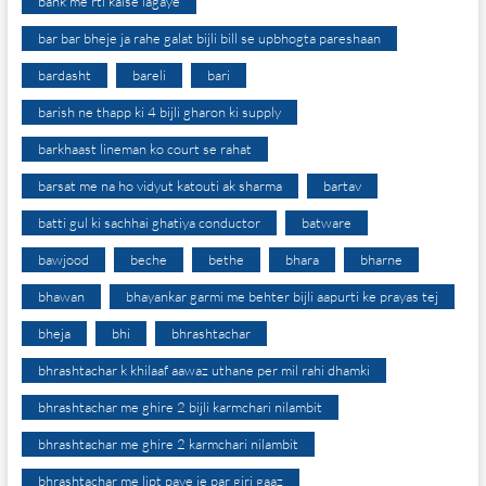
bank me rti kaise lagaye
bar bar bheje ja rahe galat bijli bill se upbhogta pareshaan
bardasht
bareli
bari
barish ne thapp ki 4 bijli gharon ki supply
barkhaast lineman ko court se rahat
barsat me na ho vidyut katouti ak sharma
bartav
batti gul ki sachhai ghatiya conductor
batware
bawjood
beche
bethe
bhara
bharne
bhawan
bhayankar garmi me behter bijli aapurti ke prayas tej
bheja
bhi
bhrashtachar
bhrashtachar k khilaaf aawaz uthane per mil rahi dhamki
bhrashtachar me ghire 2 bijli karmchari nilambit
bhrashtachar me ghire 2 karmchari nilambit
bhrashtachar me lipt paye je par giri gaaz