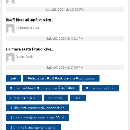
July 28, 2024 @ 10:02 PM
बिजली विभाग की उपभोगता फोरम...
Administrator
July 20, 2024 @ 4:21 PM
sir mere saath Fraud kiya...
Salim Saifi
July 19, 2024 @ 7:39 PM
.net
#electricity #bill #ankitverma #corruption
#LinemanDeath #Outsource बिजली विभाग
#mpebcorruption
0 reading bijli bill
0 unit bill
000
1 kilowatt commercial connection
1 unit electricity cost in mp 2019
1 unit ka kitna rupya hota hai