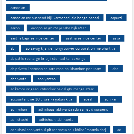
aandolan
aandolan me suspend bijli karmchari jald honge bahaal
aapurti
aarop
aaropo se ghirte ja rahe bijli afsar
aastha bajaj service center
aastha service center
aaya
ab
ab aayog k jariye hongi power corporation me bhartiya
ab pahle recharge fir bijli stemaal kar sakenge
ab private linemano se kara rahe hai khambon per kaam
abc
abhiyanta
abhiyantao
ac kamre or gaadi chhodker paidal ghumenge afsar
accountant ne 10 crore ka gaban kiya
adesh
adhikari
adhikshan
adhishaasi abhiyanta sdo samet 6 suspend
adhishashi
adhishashi abhiyanta
adhishasi abhiyanta ki pitker hatya ae k khilaaf maamla darj
ae