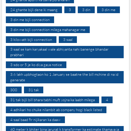
24 ghante bijli dene ki maang
3
3 din
3 din me
3 din me bijli connection
3 din me bijli connection milega mahanagar me
3 kilowatt bijli connection
3 saal
3 saal se kam karyakaal wale abhiyanta nahi banenge bhandar
prabhari
3 sdo or 5 je ko diya gaya notice
3.6 lakh upbhogtaon ko 1 January se baatne the bill mchine di na id
generate
300
31 tak
31 tak bijli bill bhara tabhi muft yojna ka laabh milega
4
4 adhikari ho chuke nilambit ab company hogi black listed
4 saal baad fir nijikaran ka daaw
40 meter k bhiter bina jarurat k transformer ka estimate thamaya ja