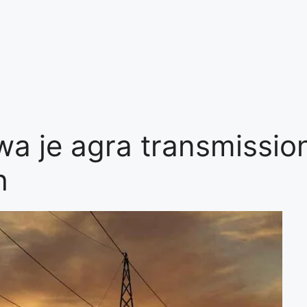
wa je agra transmissio
h