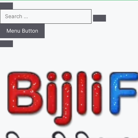
Search
…
Menu Button