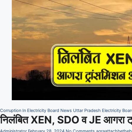
Corruption In Electricity Board
News
Uttar Pradesh Electricity Boa
निलंबित XEN, SDO व JE आगरा ट्रा
Administrator
February 28, 2024
No Comments
agra
attach
bethe
bi