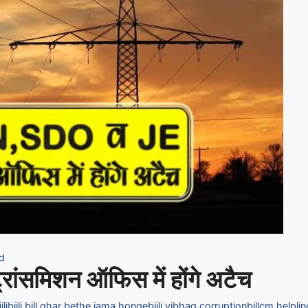
rd
ंसमिशन ऑफिस में होंगे अटैच
jli
bijli bill ghar bethe jama honge
bijli vibhag corruption
bill
cm helplin