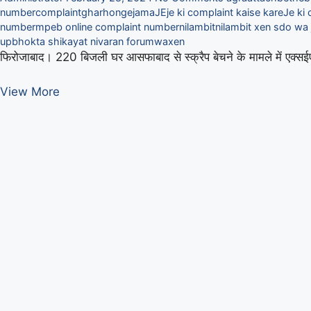
number
complaint
ghar
honge
jama
JE
je ki complaint kaise kare
Je ki 
number
mpeb online complaint number
nilambit
nilambit xen sdo wa 
upbhokta shikayat nivaran forum
wa
xen
फिरोजाबाद। 220 बिजली घर आसफाबाद से स्क्रैप बेचने के मामले में एक्
निलंबित
View More
XEN,
SDO
व
JE
आगरा
ट्रांसमिशन
ऑफिस
में
होंगे
अटैच