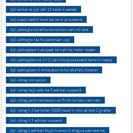
bijli sankat se jujh rahi 15 hazar ki aabadi
bijli supply badhit hone par se or je suspend
bijli upbhogta ka kahna connection nahi mil rahe
bijli upbhogta naa ho pareshaan yogi
bijli upbhogtaon k anupaat me nahi hai meter reader
bijli upbhogtaon ka 1912 per futa ghussa band karne ki maang
bijli upbhogtaon ki shikayaton ka ho raha farji nistaran
bijli vibhag corruption
bijli vibhag farjiwade me 5 adhikari suspend
bijli vibhag janch me kasoorwar fir bhi koi karywahi nahi
bijli vibhag k 2 karmchari 5000 hazar ki rishwat lete 2 giraftar
bijli vibhag k 5 adhikari suspend
bijli vibhag k adhikari khud niyamon ki dhajjiya uda rahe hai