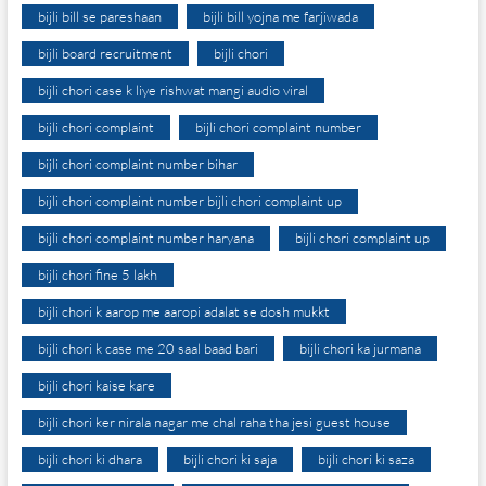
bijli bill se pareshaan
bijli bill yojna me farjiwada
bijli board recruitment
bijli chori
bijli chori case k liye rishwat mangi audio viral
bijli chori complaint
bijli chori complaint number
bijli chori complaint number bihar
bijli chori complaint number bijli chori complaint up
bijli chori complaint number haryana
bijli chori complaint up
bijli chori fine 5 lakh
bijli chori k aarop me aaropi adalat se dosh mukkt
bijli chori k case me 20 saal baad bari
bijli chori ka jurmana
bijli chori kaise kare
bijli chori ker nirala nagar me chal raha tha jesi guest house
bijli chori ki dhara
bijli chori ki saja
bijli chori ki saza