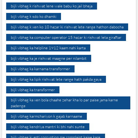
bijli vibhag k rishwat lene wale babu ko jail bheja
bijli vibhag k sdo ko dhamki
bijli vibhag k xen ko 10 hazar ki rishwat lete range hathon dabocha
bijli vibhag ka computer operator 15 hazar ki rishwat leta giraftar
bijli vibhag ka helpline 1912 kaam nahi karta
bijli vibhag ka je rishwat maagne per nilambit
bijli vibhag ka karnama transformer
bijli vibhag ka lipik rishwat lete range hath pakda gaya
bijli vibhag ka transformer
bijli vibhag ka xen bola chaahe zehar kha lo par paise jama karne
padenge
bijli vibhag karmchariyon k gajab karnaame
bijli vibhag kendriya mantri ki bhi nahi sunte
bijli vibhag ki anti corruption me complaint kaise kare