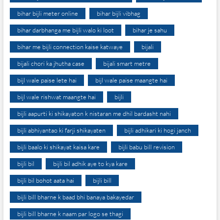
bihar bijli meter online
bihar bijli vibhag
bihar darbhanga me bijli walo ki loot
bihar je sahu
bihar me bijli connection kaise katwaye
bijali
bijali chori ka jhutha case
bijali smart metre
bijl wale paise lete hai
bijl wale paise maangte hai
bijl wale rishwat maangte hai
bijli
bijli aapurti ki shikayaton k nistaran me dhil bardasht nahi
bijli abhiyantao ki farji shikayaten
bijli adhikari ki hogi janch
bijli baalo ki shikayat kaisa kare
bijli babu bill revision
bijli bil
bijli bil adhik aye to kya kare
bijli bil bohot aata hai
bijli bill
bijli bill bharne k baad bhi banaya bakayedar
bijli bill bharne k naam par logo se thagi