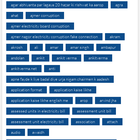
agar abhiyanta par lagaya 20 hazar ki rishwat ka aarop
agra
ahat
ajmer corruption
ajmer electricity board corruption
ajmer nagor electricity corruption fake connection
akram
akrosh
ali
amar
amar singh
ambapur
andolan
ankit
ankit verma
ankitverma
ankitverma.net
anti
apne fayde k liye badal diye urja nigam chairmen k aadesh
application format
application kaise likhe
application kaise likhe english me
arop
arvind jha
assessed units in electricity bill
assessment unit bill
assessment unit electricity bill
association
attach
audio
awaidh