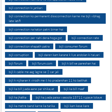
bijli connection ki jankari
bijli connection ko permanent dissconnection karne me bijli vibhag
late latifi
bijli connection na katon patni bimar hai
bijli connection per nahi dena hoga gst
bijli connection rate
bijli connection shapath patra
bijli consumer forum
bijli corruption
bijli daren kam karane k liye andolan ki taiyari
bijli forum
bijli forum.com
bijli k bill se pareshan hai
bijli k cable me aag lagne se 2 car jali
bijli k nijikaran k virodh me 6 ko pradarshan 11 ko baithak
bijli ka bill jyada aane par shikayat
bijli ka bill maaf
bijli ka jhatka
bijli ka jyada paisa wasoola 13711 rupaye lotaye
bijli ka metre band karne ka tarika
bijli kam kese kare