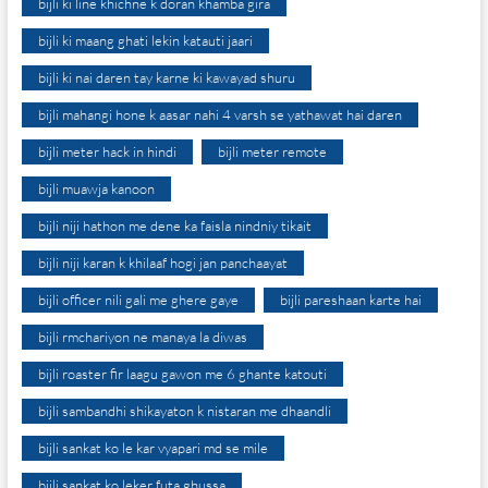
bijli ki line khichne k doran khamba gira
bijli ki maang ghati lekin katauti jaari
bijli ki nai daren tay karne ki kawayad shuru
bijli mahangi hone k aasar nahi 4 varsh se yathawat hai daren
bijli meter hack in hindi
bijli meter remote
bijli muawja kanoon
bijli niji hathon me dene ka faisla nindniy tikait
bijli niji karan k khilaaf hogi jan panchaayat
bijli officer nili gali me ghere gaye
bijli pareshaan karte hai
bijli rmchariyon ne manaya la diwas
bijli roaster fir laagu gawon me 6 ghante katouti
bijli sambandhi shikayaton k nistaran me dhaandli
bijli sankat ko le kar vyapari md se mile
bijli sankat ko leker futa ghussa