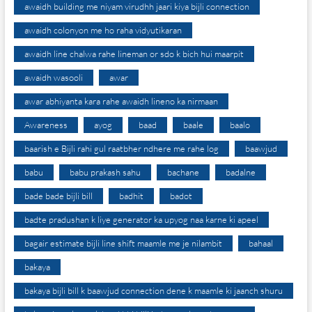
awaidh building me niyam virudhh jaari kiya bijli connection
awaidh colonyon me ho raha vidyutikaran
awaidh line chalwa rahe lineman or sdo k bich hui maarpit
awaidh wasooli
awar
awar abhiyanta kara rahe awaidh lineno ka nirmaan
Awareness
ayog
baad
baale
baalo
baarish e Bijli rahi gul raatbher ndhere me rahe log
baawjud
babu
babu prakash sahu
bachane
badalne
bade bade bijli bill
badhit
badot
badte pradushan k liye generator ka upyog naa karne ki apeel
bagair estimate bijli line shift maamle me je nilambit
bahaal
bakaya
bakaya bijli bill k baawjud connection dene k maamle ki jaanch shuru