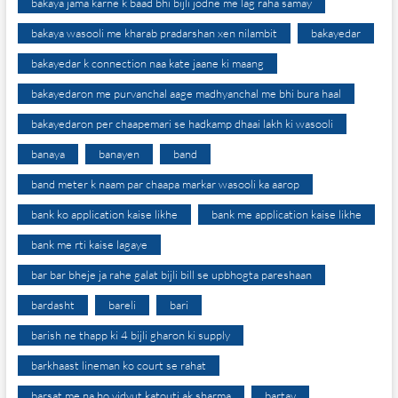
bakaya jama karne k baad bhi bijli jodne me lag raha samay
bakaya wasooli me kharab pradarshan xen nilambit
bakayedar
bakayedar k connection naa kate jaane ki maang
bakayedaron me purvanchal aage madhyanchal me bhi bura haal
bakayedaron per chaapemari se hadkamp dhaai lakh ki wasooli
banaya
banayen
band
band meter k naam par chaapa markar wasooli ka aarop
bank ko application kaise likhe
bank me application kaise likhe
bank me rti kaise lagaye
bar bar bheje ja rahe galat bijli bill se upbhogta pareshaan
bardasht
bareli
bari
barish ne thapp ki 4 bijli gharon ki supply
barkhaast lineman ko court se rahat
barsat me na ho vidyut katouti ak sharma
bartav