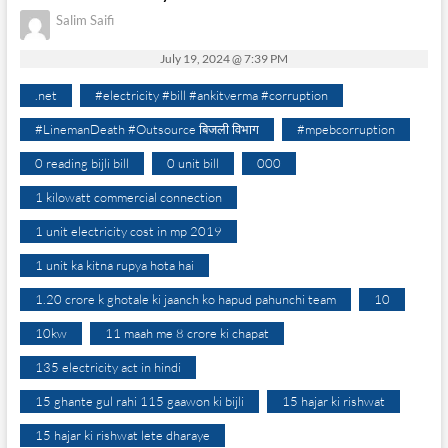
Salim Saifi
July 19, 2024 @ 7:39 PM
.net
#electricity #bill #ankitverma #corruption
#LinemanDeath #Outsource बिजली विभाग
#mpebcorruption
0 reading bijli bill
0 unit bill
000
1 kilowatt commercial connection
1 unit electricity cost in mp 2019
1 unit ka kitna rupya hota hai
1.20 crore k ghotale ki jaanch ko hapud pahunchi team
10
10kw
11 maah me 8 crore ki chapat
135 electricity act in hindi
15 ghante gul rahi 115 gaawon ki bijli
15 hajar ki rishwat
15 hajar ki rishwat lete dharaye