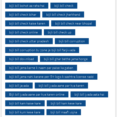
bijli bill bohot aa raha hai
bijli bill check
bijli bill check bihar
bijli bill check jharkhand
bijli bill check kaise karen
bijli bill check near bhopal
bijli bill check online
bijli bill check up
bijli bill check uttar pradesh
bijli bill corruption
bijli bill corruption by zone je bijli bill farjiwada
bijli bill download
bijli bill ghar bethe jama honge
bijli bill jama karne k naam par paise ka gaban
bijli bill jama nahi karane per 59 logo k sashtra license radd
bijli bill jayada
bijli bill jyada aane par kya karen
Bijli bill jyada aane par kya karen online
bijli bill jyada aata hai
bijli bill kam kaise kare
bijli bill kam kese kare
bijli bill kum kese kare
bijli bill maafi yojna