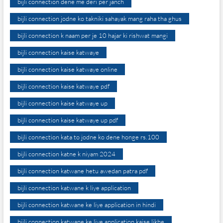
bijli connection dene me deri per janch
bijli connection jodne ko takniki sahayak mang raha tha ghus
bijli connection k naam per je 10 hajar ki rishwat mangi
bijli connection kaise katwaye
bijli connection kaise katwaye online
bijli connection kaise katwaye pdf
bijli connection kaise katwaye up
bijli connection kaise katwaye up pdf
bijli connection kata to jodne ko dene honge rs.100
bijli connection katne k niyam 2024
bijli connection katwane hetu awedan patra pdf
bijli connection katwane k liye application
bijli connection katwane ke liye application in hindi
bijli connection katwane ke liye application kaise likhe