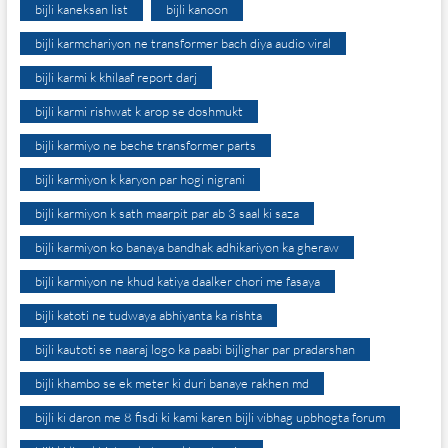
bijli kaneksan list
bijli kanoon
bijli karmchariyon ne transformer bach diya audio viral
bijli karmi k khilaaf report darj
bijli karmi rishwat k arop se doshmukt
bijli karmiyo ne beche transformer parts
bijli karmiyon k karyon par hogi nigrani
bijli karmiyon k sath maarpit par ab 3 saal ki saza
bijli karmiyon ko banaya bandhak adhikariyon ka gheraw
bijli karmiyon ne khud katiya daalker chori me fasaya
bijli katoti ne tudwaya abhiyanta ka rishta
bijli kautoti se naaraj logo ka paabi bijlighar par pradarshan
bijli khambo se ek meter ki duri banaye rakhen md
bijli ki daron me 8 fisdi ki kami karen bijli vibhag upbhogta forum