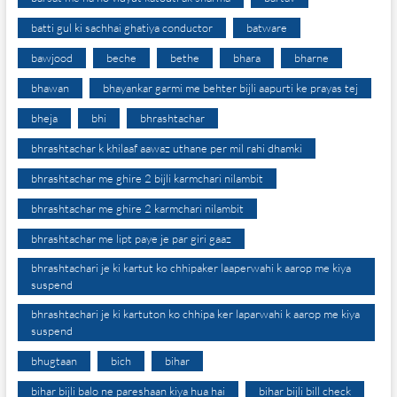
batti gul ki sachhai ghatiya conductor
batware
bawjood
beche
bethe
bhara
bharne
bhawan
bhayankar garmi me behter bijli aapurti ke prayas tej
bheja
bhi
bhrashtachar
bhrashtachar k khilaaf aawaz uthane per mil rahi dhamki
bhrashtachar me ghire 2 bijli karmchari nilambit
bhrashtachar me ghire 2 karmchari nilambit
bhrashtachar me lipt paye je par giri gaaz
bhrashtachari je ki kartut ko chhipaker laaperwahi k aarop me kiya
suspend
bhrashtachari je ki kartuton ko chhipa ker laparwahi k aarop me kiya
suspend
bhugtaan
bich
bihar
bihar bijli balo ne pareshaan kiya hua hai
bihar bijli bill check