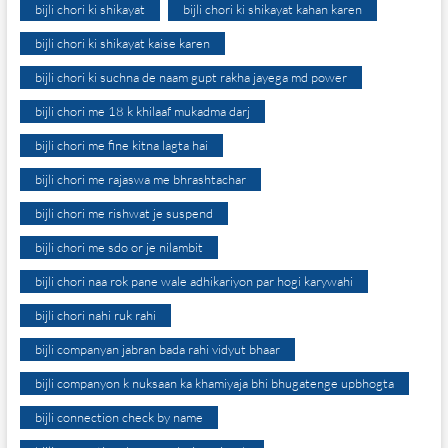
bijli chori ki shikayat
bijli chori ki shikayat kahan karen
bijli chori ki shikayat kaise karen
bijli chori ki suchna de naam gupt rakha jayega md power
bijli chori me 18 k khilaaf mukadma darj
bijli chori me fine kitna lagta hai
bijli chori me rajaswa me bhrashtachar
bijli chori me rishwat je suspend
bijli chori me sdo or je nilambit
bijli chori naa rok pane wale adhikariyon par hogi karywahi
bijli chori nahi ruk rahi
bijli companyan jabran bada rahi vidyut bhaar
bijli companyon k nuksaan ka khamiyaja bhi bhugatenge upbhogta
bijli connection check by name