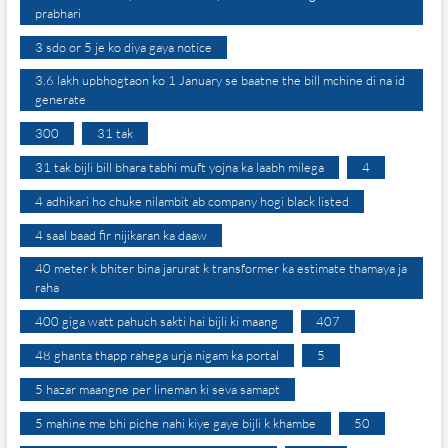
prabhari
3 sdo or 5 je ko diya gaya notice
3.6 lakh upbhogtaon ko 1 January se baatne the bill mchine di na id
generate
300
31 tak
31 tak bijli bill bhara tabhi muft yojna ka laabh milega
4
4 adhikari ho chuke nilambit ab company hogi black listed
4 saal baad fir nijikaran ka daaw
40 meter k bhiter bina jarurat k transformer ka estimate thamaya ja
raha
400 giga watt pahuch sakti hai bijli ki maang
407
48 ghanta thapp rahega urja nigam ka portal
5
5 hazar maangne per lineman ki seva samapt
5 mahine me bhi piche nahi kiye gaye bijli k khambe
50