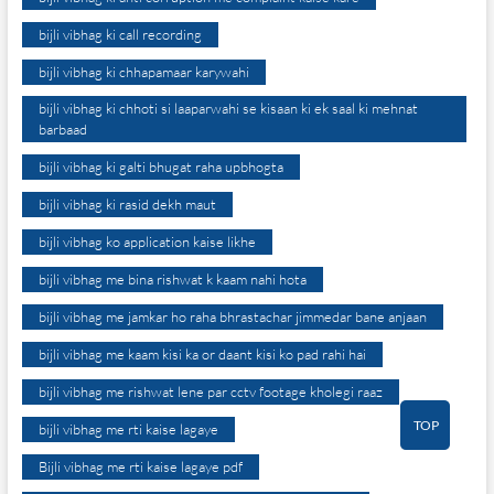
bijli vibhag ki call recording
bijli vibhag ki chhapamaar karywahi
bijli vibhag ki chhoti si laaparwahi se kisaan ki ek saal ki mehnat
barbaad
bijli vibhag ki galti bhugat raha upbhogta
bijli vibhag ki rasid dekh maut
bijli vibhag ko application kaise likhe
bijli vibhag me bina rishwat k kaam nahi hota
bijli vibhag me jamkar ho raha bhrastachar jimmedar bane anjaan
bijli vibhag me kaam kisi ka or daant kisi ko pad rahi hai
bijli vibhag me rishwat lene par cctv footage kholegi raaz
TOP
bijli vibhag me rti kaise lagaye
Bijli vibhag me rti kaise lagaye pdf