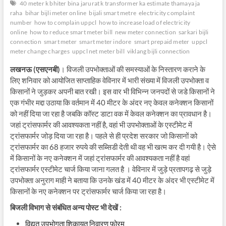
40 meter k bhiter bina jarurat k transformer ka estimate thamaya ja
raha
bihar bijli meter online
bijali smart metre
electricity complaint
number
how to complain uppcl
how to increase load of electricity
online
how to reduce smart meter bill
new meter connection
sarkari bijli
connection
smart meter
smart meter indore
smart prepaid meter
uppcl
meter change charges
uppcl net meter bill
viklang bijli connection
लखनऊ (एसएनबी)
। विजली उपभोक्ताओं की समस्याओं के निस्तारण कराने के
लिए शनिवार को आयोजित साप्ताहिक वेविनार में भारी संख्या में विजली उपभोक्ता व
किसानों ने जुड़कर अपनी बात रखी। इस वार भी विभिन्न जनपदों से जडे किसानों ने
एक गंभीर मद्दा उठाया कि वर्तमान में 40 मीटर के अंदर नए केवल कनेक्शन किसानों
को नहीं दिया जा रहा है जबकि कॉस्ट डाटा वक में केवल कनेक्शन का प्रावधान है।
जहां ट्रांसफार्मर की आवश्यकता नहीं है, वहां भी उपभोक्ताओं के एस्टीमेट में
ट्रांसफार्मर जोड़ दिया जा रहा है। पहले से ही प्रदेश सरकार जो किसानों को
ट्रांसफार्मर का 68 हजार रुपये की सब्सिडी देती थी वह भी खत्म कर दी गयी है। ऐसे
में किसानों के नए कनेक्शन में जहां ट्रांसफार्मर की आवश्यकता नहीं है वहां
ट्रांसफार्मर एस्टीमेट चार्ज किया जाना गलत है । वेविनार में जुड़े प्रतापगढ़ से जुड़े
उपभोक्ता अनुराग माही ने बताया कि उनके खंड में 40 मीटर के अंदर भी एस्टीमेट में
किसानों के नए कनेक्शन पर ट्रांसफार्मर चार्ज किया जा रहा है।
बिजली विभाग से संबंधित अन्य पोस्ट भी देखें :
विद्युत उपभोगता शिकायत निवारण फोरम