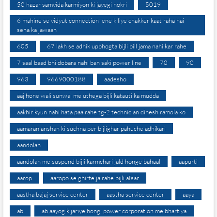
50 hazar samvida karmiyon ki jayegi nokri
5019
6 mahine se vidyut connection lene k liye chakker kaat raha hai
sena ka jawaan
605
67 lakh se adhik upbhogta bijli bill jama nahi kar rahe
7 saal baad bhi dobara nahi ban saki power line
70
90
963
9669000188
aadesho
aaj hone wali sunwai me uthega bijli katauti ka mudda
aakhir kyun nahi hata paa rahe tg-2 technician dinesh ramola ko
aamaran anshan ki suchna per bijlighar pahuche adhikari
aandolan
aandolan me suspend bijli karmchari jald honge bahaal
aapurti
aarop
aaropo se ghirte ja rahe bijli afsar
aastha bajaj service center
aastha service center
aaya
ab
ab aayog k jariye hongi power corporation me bhartiya