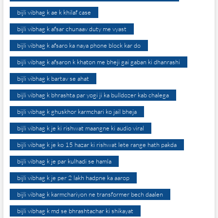
bijli vibhag k ae k khilaf case
bijli vibhag k afsar chunaav duty me vyast
bijli vibhag k afsaro ka naya phone block kar do
bijli vibhag k afsaron k khaton me bheji gai gaban ki dhanrashi
bijli vibhag k bartav se ahat
bijli vibhag k bhrashta par yogi ji ka bulldozer kab chalega
bijli vibhag k ghuskhor karmchari ko jail bheja
bijli vibhag k je ki rishwat maangne ki audio viral
bijli vibhag k je ko 15 hazar ki rishwat lete range hath pakda
bijli vibhag k je par kulhadi se hamla
bijli vibhag k je per 2 lakh hadpne ka aarop
bijli vibhag k karmchariyon ne transformer bech daalen
bijli vibhag k md se bhrashtachar ki shikayat