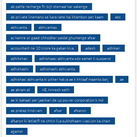
ab pahle recharge fir bijli stemaal kar sakenge
ab private linemano se kara rahe hai khambon per kaam
abc
abhiyanta
abhiyantao
ac kamre or gaadi chhodker paidal ghumenge afsar
accountant ne 10 crore ka gaban kiya
adesh
adhikari
adhikshan
adhishaasi abhiyanta sdo samet 6 suspend
adhishashi
adhishashi abhiyanta
adhishasi abhiyanta ki pitker hatya ae k khilaaf maamla darj
ae
ae akram ali
AE Amresh seth
ae ki bahaali per jaankari de up power corporation k md
ae pratap tindwani
afsar
afsaron
afsaron ki letlatifi ne chhin liya sukhdhaam wasiyon ka chain
against