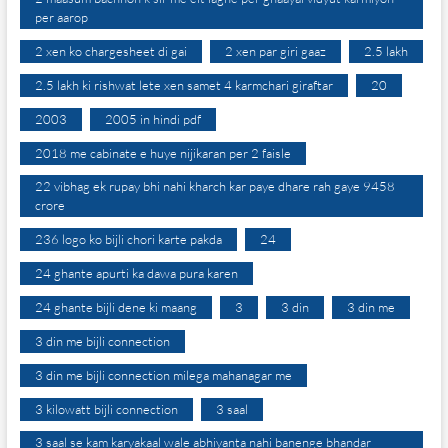
per aarop
2 xen ko chargesheet di gai
2 xen par giri gaaz
2.5 lakh
2.5 lakh ki rishwat lete xen samet 4 karmchari giraftar
20
2003
2005 in hindi pdf
2018 me cabinate e huye nijikaran per 2 faisle
22 vibhag ek rupay bhi nahi kharch kar paye dhare rah gaye 9458
crore
236 logo ko bijli chori karte pakda
24
24 ghante apurti ka dawa pura karen
24 ghante bijli dene ki maang
3
3 din
3 din me
3 din me bijli connection
3 din me bijli connection milega mahanagar me
3 kilowatt bijli connection
3 saal
3 saal se kam karyakaal wale abhiyanta nahi banenge bhandar