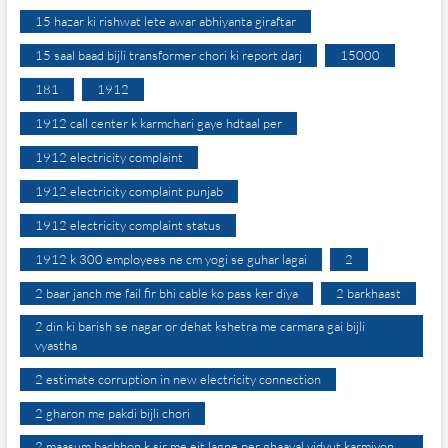
15 hazar ki rishwat lete awar abhiyanta giraftar
15 saal baad bijli transformer chori ki report darj
15000
181
1912
1912 call center k karmchari gaye hdtaal per
1912 electricity complaint
1912 electricity complaint punjab
1912 electricity complaint status
1912 k 300 employees ne cm yogi se guhar lagai
2
2 baar janch me fail fir bhi cable ko pass ker diya
2 barkhaast
2 din ki barish se nagar or dehat kshetra me carmara gai bijli
vyastha
2 estimate corruption in new electricity connection
2 gharon me pakdi bijli chori
2 maasum bachhon k sir me eit lagne per ghaayal vidyut karmiyon