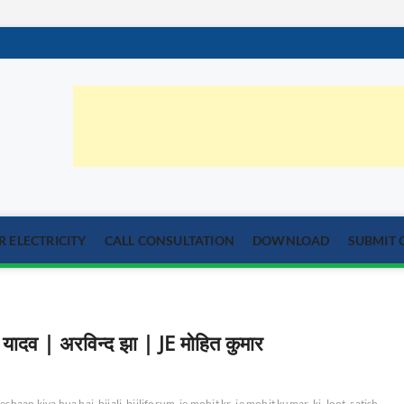
orum.com
्या का समाधान
 ELECTRICITY
CALL CONSULTATION
DOWNLOAD
SUBMIT 
यादव | अरविन्द झा | JE मोहित कुमार
areshaan kiya hua hai
bijali
bijliforum
je mohit kr
je mohit kumar
ki
loot
satish