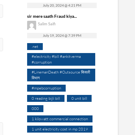
July 20, 2024 @ 4:21 PM
sir mere saath Fraud kiya...
Salim Saifi
July 19, 2024 @ 7:39 PM
.net
#electricity #bill #ankitverma
#corruption
#LinemanDeath #Outsource बिजली
विभाग
#mpebcorruption
0 reading bijli bill
0 unit bill
000
1 kilowatt commercial connection
1 unit electricity cost in mp 2019