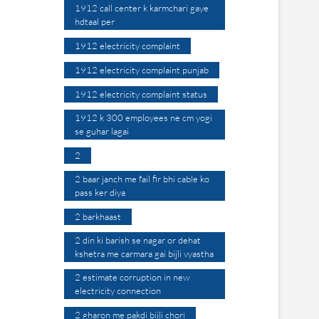
1912 call center k karmchari gaye
hdtaal per
1912 electricity complaint
1912 electricity complaint punjab
1912 electricity complaint status
1912 k 300 employees ne cm yogi
se guhar lagai
2
2 baar janch me fail fir bhi cable ko
pass ker diya
2 barkhaast
2 din ki barish se nagar or dehat
kshetra me carmara gai bijli vyastha
2 estimate corruption in new
electricity connection
2 gharon me pakdi bijli chori