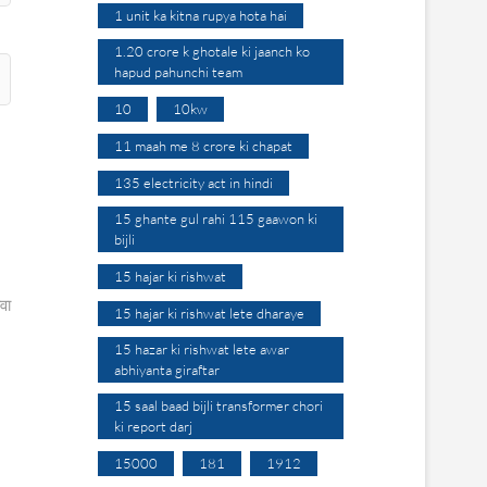
1 unit ka kitna rupya hota hai
1.20 crore k ghotale ki jaanch ko
hapud pahunchi team
10
10kw
11 maah me 8 crore ki chapat
135 electricity act in hindi
15 ghante gul rahi 115 gaawon ki
bijli
15 hajar ki rishwat
वा
15 hajar ki rishwat lete dharaye
15 hazar ki rishwat lete awar
abhiyanta giraftar
15 saal baad bijli transformer chori
ki report darj
15000
181
1912