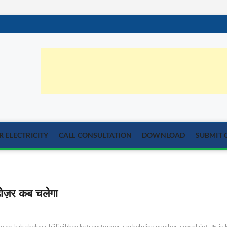
orum.com
्या का समाधान
 ELECTRICITY
CALL CONSULTATION
DOWNLOAD
SUBMIT 
्डोज़र कब चलेगा
ldozer kab chalega
bijli vibhag ka transformer
cm helpline number
complaint
JE
je 