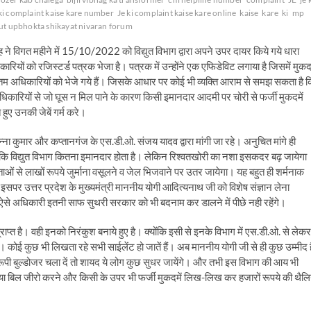
ki complaint kaise kare number
Je ki complaint kaise kare online
kaise
kare
ki
mp
ut upbhokta shikayat nivaran forum
 ने विगत महीने में 15/10/2022 को विद्युत विभाग द्वारा अपने उपर दायर किये गये धारा
रियों को रजिस्टर्ड पत्रक भेजा है। पत्रक में उन्होंने एक एफिडेविट लगाया है जिसमें मुकद
्चतम अधिकारियों को भेजे गये हैं। जिसके आधार पर कोई भी व्यक्ति आराम से समझ सकता है 
अधिकारियों से जो घूस न मिल पाने के कारण किसी इमानदार आदमी पर चोरी से फर्जी मुकदमें
हुए उनकी जेबें गर्म करे।
मुन्ना कुमार और कप्तानगंज के एस.डी.ओ. संजय यादव द्वारा मांगी जा रहे। अनुचित मांगे ही
चलित है कि विद्युत विभाग कितना इमानदार होता है। लेकिन रिश्वतखोरी का नशा इसकदर बढ़ जायेगा
्ताओं से लाखों रूपये जुर्माना वसूलने व जेल भिजवाने पर उतर जायेगा। यह बहुत ही शर्मनाक
 इसपर उत्तर प्रदेश के मुख्यमंत्री माननीय योगी आदित्यनाथ जी को विशेष संज्ञान लेना
ऐसे अधिकारी इतनी साफ सुथरी सरकार को भी बदनाम कर डालने में पीछे नही रहेंगे।
प्त है। वही इनको निरंकुश बनाये हुए है। क्योंकि इसी से इनके विभाग में एस.डी.ओ. से लेकर
ोई कुछ भी लिखता रहे सभी साईलेंट हो जातें हैं। अब माननीय योगी जी से ही कुछ उम्मीद ह
रूपी बुल्डोजर चला दें तो शायद ये लोग कुछ सुधर जायेंगे। और तभी इस विभाग की आय भी
ा बिल जीरो करने और किसी के उपर भी फर्जी मुकदमें लिख-लिख कर हजारों रूपये की थैलिय