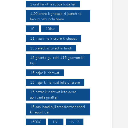
1 unit ka kitna rupya hota hai
1.20 crore k ghotale ki jaanch ko
hapud pahunchi team
10
10kw
11 maah me 8 crore ki chapat
135 electricity act in hindi
15 ghante gul rahi 115 gaawon ki
bijli
15 hajar ki rishwat
15 hajar ki rishwat lete dharaye
15 hazar ki rishwat lete awar
abhiyanta giraftar
15 saal baad bijli transformer chori
ki report darj
15000
181
1912