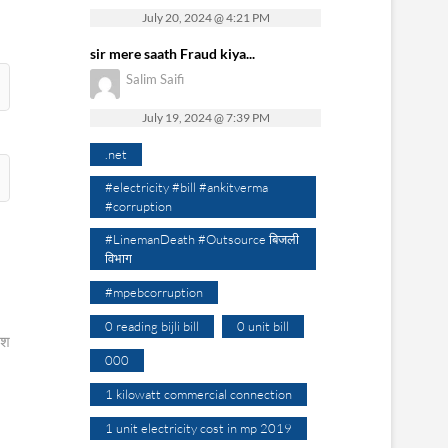
July 20, 2024 @ 4:21 PM
sir mere saath Fraud kiya...
Salim Saifi
July 19, 2024 @ 7:39 PM
.net
#electricity #bill #ankitverma
#corruption
#LinemanDeath #Outsource बिजली
विभाग
#mpebcorruption
0 reading bijli bill
0 unit bill
िश
000
1 kilowatt commercial connection
1 unit electricity cost in mp 2019