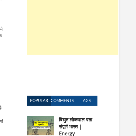
n
मे
कि
POPULAR
COMMENTS
TAGS
ै
विद्युत लोकपाल पता
ां
संपूर्ण भारत |
Energy