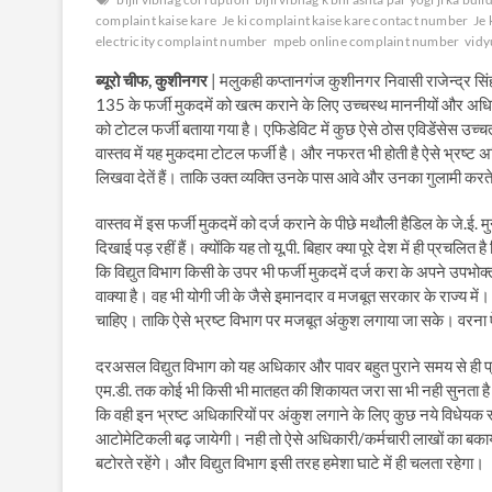
complaint kaise kare
Je ki complaint kaise kare contact number
Je 
electricity complaint number
mpeb online complaint number
vidy
ब्यूरो चीफ, कुशीनगर
| मलुकही कप्तानगंज कुशीनगर निवासी राजेन्द्र सिंह
135 के फर्जी मुकदमें को खत्म कराने के लिए उच्चस्थ माननीयों और अधिका
को टोटल फर्जी बताया गया है। एफिडेविट में कुछ ऐसे ठोस एविडेंसेस उच
वास्तव में यह मुकदमा टोटल फर्जी है। और नफरत भी होती है ऐसे भ्रष्ट 
लिखवा देतें हैं। ताकि उक्त व्यक्ति उनके पास आवे और उनका गुलामी करते 
वास्तव में इस फर्जी मुकदमें को दर्ज कराने के पीछे मथौली हैडिल के जे.ई. 
दिखाई पड़ रहीं हैं। क्योंकि यह तो यू.पी. बिहार क्या पूरे देश में ही प्र
कि विद्युत विभाग किसी के उपर भी फर्जी मुकदमें दर्ज करा के अपने उपभोक
वाक्या है। वह भी योगी जी के जैसे इमानदार व मजबूत सरकार के राज्य में।
चाहिए। ताकि ऐसे भ्रष्ट विभाग पर मजबूत अंकुश लगाया जा सके। वरना 
दरअसल विद्युत विभाग को यह अधिकार और पावर बहुत पुराने समय से ही प्रा
एम.डी. तक कोई भी किसी भी मातहत की शिकायत जरा सा भी नही सुनता है। क
कि वही इन भ्रष्ट अधिकारियों पर अंकुश लगाने के लिए कुछ नये विधेयक 
आटोमेटिकली बढ़ जायेगी। नही तो ऐसे अधिकारी/कर्मचारी लाखों का बकाय
बटोरते रहेंगे। और विद्युत विभाग इसी तरह हमेशा घाटे में ही चलता रहेगा।