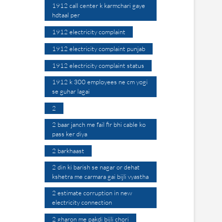
1912 call center k karmchari gaye
hdtaal per
1912 electricity complaint
1912 electricity complaint punjab
1912 electricity complaint status
1912 k 300 employees ne cm yogi
se guhar lagai
2
2 baar janch me fail fir bhi cable ko
pass ker diya
2 barkhaast
2 din ki barish se nagar or dehat
kshetra me carmara gai bijli vyastha
2 estimate corruption in new
electricity connection
2 gharon me pakdi bijli chori