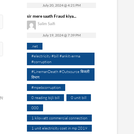
July 20, 2024 @ 4:21 PM
sir mere saath Fraud kiya...
Salim Saifi
July 19, 2024 @ 7:39 PM
.net
#electricity #bill #ankitverma
#corruption
#LinemanDeath #Outsource बिजली
विभाग
#mpebcorruption
0 reading bijli bill
0 unit bill
ोप
000
1 kilowatt commercial connection
1 unit electricity cost in mp 2019