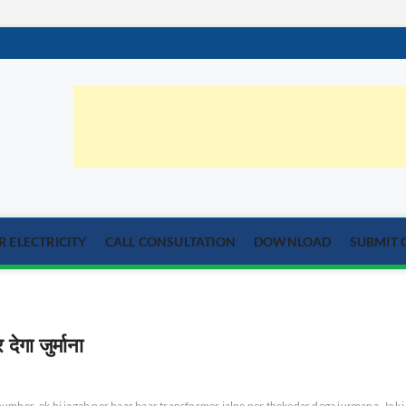
orum.com
्या का समाधान
 ELECTRICITY
CALL CONSULTATION
DOWNLOAD
SUBMIT 
ेगा जुर्माना
 number
ek hi jagah per baar baar transformer jalne per thekedar dega jurmana
Je ki