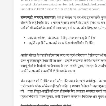
complaint kaise kare contact number
Je ki complaint kaise kare onl
upbhokta shikayat nivaran forum
yogi tatkal karenge karywahi
राज्य ब्यूरो, जागरण, लखनऊ
| एक ही स्थान पर बार-बार ट्रांसफार्मर फुं
रोकने के कड़े निर्देश दिए । गोयल ने साफ कहा है कि एक ही प्लिंथ पर बार-
फर्म को भी कार्रवाई के दायरे में लाया जाए। मंगलवार को क्षतिग्रस्त ट्रां
पावर कारपोरेशन के अध्यक्ष ने दिए सख्त कार्रवाई के निर्देश
आपूर्ति बहाली में लापरवाही पर अधिशासी अभियंता निलंबित
आशीष गोयल ने कहा कि डिस्काम स्तर पर प्रबंध निदेशक ऐसी घटनाओं पर न
उच्च गुणवत्ता सुनिश्चित की जा सके। उन्होंने लखनऊ के प्रियदर्शनी कालोनी
बदायूं जिले के बिसौली, गाजियाबाद के स्वर्ण जयंती पुरम, गाजीपुर के ज
उन्होंने लापरवाही व कार्यों में शिथिलता के कारण
संजय कुमार को निलंबित करने और गाजियाबाद के स्वर्ण जयंती पुरम के अधी
ट्रांसफार्मर ओवर लोडेड नहीं रहने चाहिए । अध्यक्ष ने लेसा के तहत एच
की । कहा, विद्युत आपूर्ति बाधित न हो इसके लिए लगातार सजगता बरती जाए।
प्रबंध निदेशक पंकज कुमार, सभी डिस्काम के प्रबंध निदेशक और मुख्य