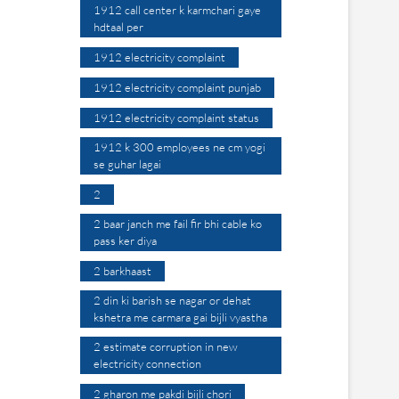
1912 call center k karmchari gaye
hdtaal per
1912 electricity complaint
1912 electricity complaint punjab
1912 electricity complaint status
1912 k 300 employees ne cm yogi
se guhar lagai
2
2 baar janch me fail fir bhi cable ko
pass ker diya
2 barkhaast
2 din ki barish se nagar or dehat
kshetra me carmara gai bijli vyastha
2 estimate corruption in new
electricity connection
2 gharon me pakdi bijli chori