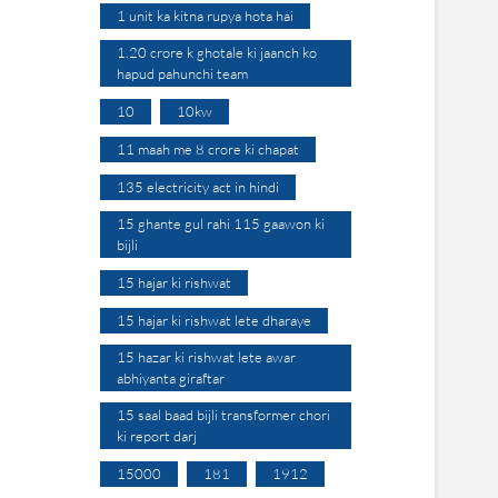
1 unit ka kitna rupya hota hai
1.20 crore k ghotale ki jaanch ko
hapud pahunchi team
10
10kw
11 maah me 8 crore ki chapat
135 electricity act in hindi
15 ghante gul rahi 115 gaawon ki
bijli
15 hajar ki rishwat
15 hajar ki rishwat lete dharaye
15 hazar ki rishwat lete awar
abhiyanta giraftar
15 saal baad bijli transformer chori
ki report darj
15000
181
1912