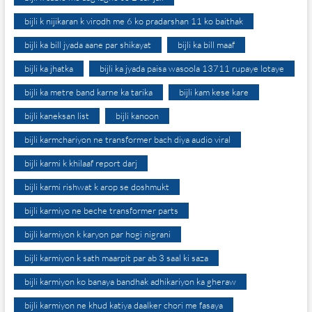
bijli k nijikaran k virodh me 6 ko pradarshan 11 ko baithak
bijli ka bill jyada aane par shikayat
bijli ka bill maaf
bijli ka jhatka
bijli ka jyada paisa wasoola 13711 rupaye lotaye
bijli ka metre band karne ka tarika
bijli kam kese kare
bijli kaneksan list
bijli kanoon
bijli karmchariyon ne transformer bach diya audio viral
bijli karmi k khilaaf report darj
bijli karmi rishwat k arop se doshmukt
bijli karmiyo ne beche transformer parts
bijli karmiyon k karyon par hogi nigrani
bijli karmiyon k sath maarpit par ab 3 saal ki saza
bijli karmiyon ko banaya bandhak adhikariyon ka gheraw
bijli karmiyon ne khud katiya daalker chori me fasaya