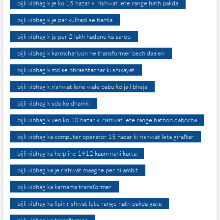
bijli vibhag k je ko 15 hazar ki rishwat lete range hath pakda
bijli vibhag k je par kulhadi se hamla
bijli vibhag k je per 2 lakh hadpne ka aarop
bijli vibhag k karmchariyon ne transformer bech daalen
bijli vibhag k md se bhrashtachar ki shikayat
bijli vibhag k rishwat lene wale babu ko jail bheja
bijli vibhag k sdo ko dhamki
bijli vibhag k xen ko 10 hazar ki rishwat lete range hathon dabocha
bijli vibhag ka computer operator 15 hazar ki rishwat leta giraftar
bijli vibhag ka helpline 1912 kaam nahi karta
bijli vibhag ka je rishwat maagne per nilambit
bijli vibhag ka karnama transformer
bijli vibhag ka lipik rishwat lete range hath pakda gaya