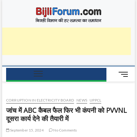
Skip
BijliF
to
बिजली विभाग की हर
समस्या का समाधान
content
M
e
n
u
CORRUPTION IN ELECTRICITY BOARD
NEWS
UPPCL
B
u
जांच में ABC कैबल फैल फिर भी कंपनी को PVVNL
t
दूसरा कार्य देने की तैयारी में
t
o
September 15, 2024
No Comments
n