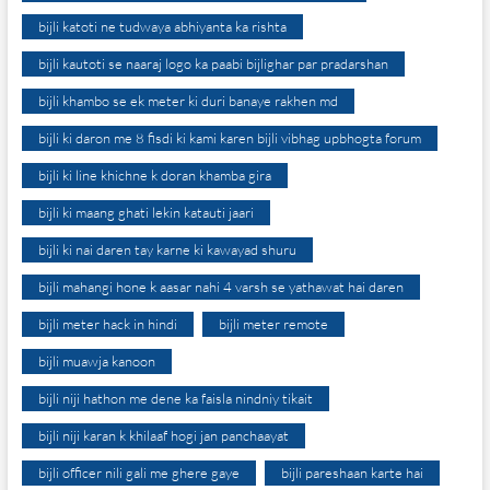
bijli katoti ne tudwaya abhiyanta ka rishta
bijli kautoti se naaraj logo ka paabi bijlighar par pradarshan
bijli khambo se ek meter ki duri banaye rakhen md
bijli ki daron me 8 fisdi ki kami karen bijli vibhag upbhogta forum
bijli ki line khichne k doran khamba gira
bijli ki maang ghati lekin katauti jaari
bijli ki nai daren tay karne ki kawayad shuru
bijli mahangi hone k aasar nahi 4 varsh se yathawat hai daren
bijli meter hack in hindi
bijli meter remote
bijli muawja kanoon
bijli niji hathon me dene ka faisla nindniy tikait
bijli niji karan k khilaaf hogi jan panchaayat
bijli officer nili gali me ghere gaye
bijli pareshaan karte hai