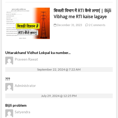
बिजली विभाग में RTI कैसे लगाएं | Bijli
Vibhag me RTI kaise lagaye
December 31, 2023
2 Comments
Uttarakhand Vidhut Lokpal ka number...
Praveen Rawat
September 22, 2024 @ 7:22 AM
???
Administrator
July 29, 2024 @ 12:25 PM
Bijli problem
Satyendra