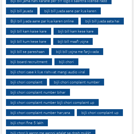
bijli bill jama nahi karane per 59 logo k sashtra license radd
bijli bill jayada
bijli bill jyada aane par kya karen
Bijli bill jyada aane par kya karen online
bijli bill jyada aata hai
bijli bill kam kaise kare
bijli bill kam kese kare
bijli bill kum kese kare
bijli bill maafi yojna
bijli bill se pareshaan
bijli bill yojna me farjiwada
bijli board recruitment
bijli chori
bijli chori case k liye rishwat mangi audio viral
bijli chori complaint
bijli chori complaint number
bijli chori complaint number bihar
bijli chori complaint number bijli chori complaint up
bijli chori complaint number haryana
bijli chori complaint up
bijli chori fine 5 lakh
bijli chori k aarop me aaropi adalat se dosh mukkt