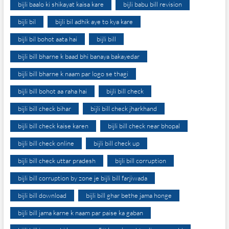
bijli baalo ki shikayat kaisa kare
bijli babu bill revision
bijli bil
bijli bil adhik aye to kya kare
bijli bil bohot aata hai
bijli bill
bijli bill bharne k baad bhi banaya bakayedar
bijli bill bharne k naam par logo se thagi
bijli bill bohot aa raha hai
bijli bill check
bijli bill check bihar
bijli bill check jharkhand
bijli bill check kaise karen
bijli bill check near bhopal
bijli bill check online
bijli bill check up
bijli bill check uttar pradesh
bijli bill corruption
bijli bill corruption by zone je bijli bill farjiwada
bijli bill download
bijli bill ghar bethe jama honge
bijli bill jama karne k naam par paise ka gaban