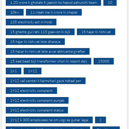
1.20 crore k ghotale ki jaanch ko hapud pahunchi team
10
10kw
11 maah me 8 crore ki chapat
135 electricity act in hindi
15 ghante gul rahi 115 gaawon ki bijli
15 hajar ki rishwat
15 hajar ki rishwat lete dharaye
15 hazar ki rishwat lete awar abhiyanta giraftar
15 saal baad bijli transformer chori ki report darj
15000
181
1912
1912 call center k karmchari gaye hdtaal per
1912 electricity complaint
1912 electricity complaint punjab
1912 electricity complaint status
1912 k 300 employees ne cm yogi se guhar lagai
2