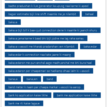
badte pradushan k liye generator ka upyog naa karne ki apeel
bagair estimate bijli line shift maamle me je nilambit
bahaal
bakaya
bakaya bijli bill k baawjud connection dene k maamle ki jaanch shuru
bakaya jama karne k baad bhi bijli jodne me lag raha samay
bakaya wasooli me kharab pradarshan xen nilambit
bakayedar
bakayedar k connection naa kate jaane ki maang
bakayedaron me purvanchal aage madhyanchal me bhi bura haal
bakayedaron per chaapemari se hadkamp dhaai lakh ki wasooli
banaya
banayen
band
band meter k naam par chaapa markar wasooli ka aarop
bank ko application kaise likhe
bank me application kaise likhe
bank me rti kaise lagaye