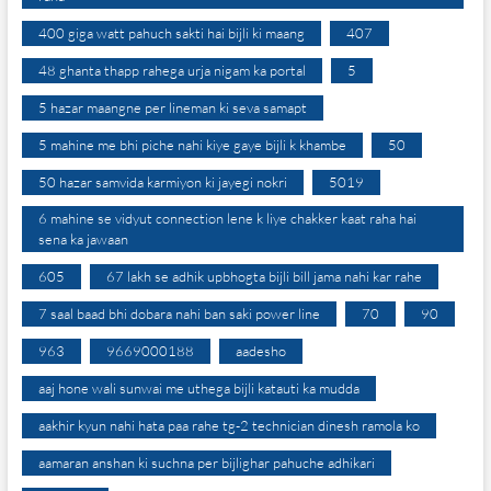
400 giga watt pahuch sakti hai bijli ki maang
407
48 ghanta thapp rahega urja nigam ka portal
5
5 hazar maangne per lineman ki seva samapt
5 mahine me bhi piche nahi kiye gaye bijli k khambe
50
50 hazar samvida karmiyon ki jayegi nokri
5019
6 mahine se vidyut connection lene k liye chakker kaat raha hai
sena ka jawaan
605
67 lakh se adhik upbhogta bijli bill jama nahi kar rahe
7 saal baad bhi dobara nahi ban saki power line
70
90
963
9669000188
aadesho
aaj hone wali sunwai me uthega bijli katauti ka mudda
aakhir kyun nahi hata paa rahe tg-2 technician dinesh ramola ko
aamaran anshan ki suchna per bijlighar pahuche adhikari