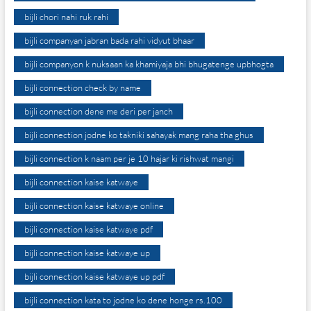
bijli chori nahi ruk rahi
bijli companyan jabran bada rahi vidyut bhaar
bijli companyon k nuksaan ka khamiyaja bhi bhugatenge upbhogta
bijli connection check by name
bijli connection dene me deri per janch
bijli connection jodne ko takniki sahayak mang raha tha ghus
bijli connection k naam per je 10 hajar ki rishwat mangi
bijli connection kaise katwaye
bijli connection kaise katwaye online
bijli connection kaise katwaye pdf
bijli connection kaise katwaye up
bijli connection kaise katwaye up pdf
bijli connection kata to jodne ko dene honge rs.100