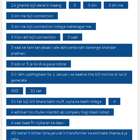
24 ghante bijli dene ki maang
3
3 din
3 din me
3 din me bijli connection
3 din me bijli connection milega mahanagar me
3 kilowatt bijli connection
3 saal
3 saal se kam karyakaal wale abhiyanta nahi banenge bhandar
prabhari
3 sdo or 5 je ko diya gaya notice
3.6 lakh upbhogtaon ko 1 January se baatne the bill mchine di na id
generate
300
31 tak
31 tak bijli bill bhara tabhi muft yojna ka laabh milega
4
4 adhikari ho chuke nilambit ab company hogi black listed
4 saal baad fir nijikaran ka daaw
40 meter k bhiter bina jarurat k transformer ka estimate thamaya ja
raha