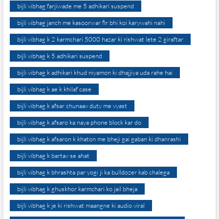
bijli vibhag farjiwade me 5 adhikari suspend
bijli vibhag janch me kasoorwar fir bhi koi karywahi nahi
bijli vibhag k 2 karmchari 5000 hazar ki rishwat lete 2 giraftar
bijli vibhag k 5 adhikari suspend
bijli vibhag k adhikari khud niyamon ki dhajjiya uda rahe hai
bijli vibhag k ae k khilaf case
bijli vibhag k afsar chunaav duty me vyast
bijli vibhag k afsaro ka naya phone block kar do
bijli vibhag k afsaron k khaton me bheji gai gaban ki dhanrashi
bijli vibhag k bartav se ahat
bijli vibhag k bhrashta par yogi ji ka bulldozer kab chalega
bijli vibhag k ghuskhor karmchari ko jail bheja
bijli vibhag k je ki rishwat maangne ki audio viral