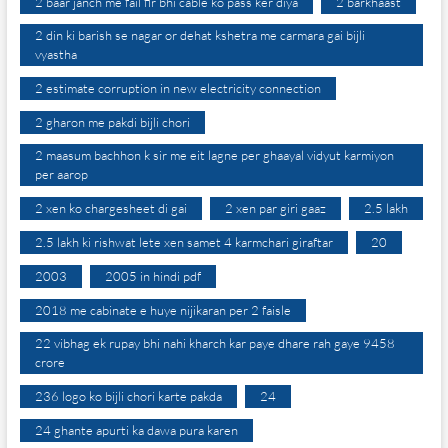
2 baar janch me fail fir bhi cable ko pass ker diya
2 barkhaast
2 din ki barish se nagar or dehat kshetra me carmara gai bijli
vyastha
2 estimate corruption in new electricity connection
2 gharon me pakdi bijli chori
2 maasum bachhon k sir me eit lagne per ghaayal vidyut karmiyon
per aarop
2 xen ko chargesheet di gai
2 xen par giri gaaz
2.5 lakh
2.5 lakh ki rishwat lete xen samet 4 karmchari giraftar
20
2003
2005 in hindi pdf
2018 me cabinate e huye nijikaran per 2 faisle
22 vibhag ek rupay bhi nahi kharch kar paye dhare rah gaye 9458
crore
236 logo ko bijli chori karte pakda
24
24 ghante apurti ka dawa pura karen