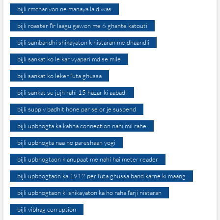
bijli rmchariyon ne manaya la diwas
bijli roaster fir laagu gawon me 6 ghante katouti
bijli sambandhi shikayaton k nistaran me dhaandli
bijli sankat ko le kar vyapari md se mile
bijli sankat ko leker futa ghussa
bijli sankat se jujh rahi 15 hazar ki aabadi
bijli supply badhit hone par se or je suspend
bijli upbhogta ka kahna connection nahi mil rahe
bijli upbhogta naa ho pareshaan yogi
bijli upbhogtaon k anupaat me nahi hai meter reader
bijli upbhogtaon ka 1912 per futa ghussa band karne ki maang
bijli upbhogtaon ki shikayaton ka ho raha farji nistaran
bijli vibhag corruption