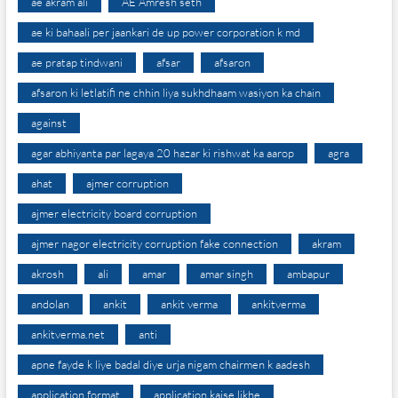
ae akram ali
AE Amresh seth
ae ki bahaali per jaankari de up power corporation k md
ae pratap tindwani
afsar
afsaron
afsaron ki letlatifi ne chhin liya sukhdhaam wasiyon ka chain
against
agar abhiyanta par lagaya 20 hazar ki rishwat ka aarop
agra
ahat
ajmer corruption
ajmer electricity board corruption
ajmer nagor electricity corruption fake connection
akram
akrosh
ali
amar
amar singh
ambapur
andolan
ankit
ankit verma
ankitverma
ankitverma.net
anti
apne fayde k liye badal diye urja nigam chairmen k aadesh
application format
application kaise likhe