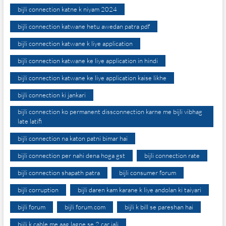
bijli connection katne k niyam 2024
bijli connection katwane hetu awedan patra pdf
bijli connection katwane k liye application
bijli connection katwane ke liye application in hindi
bijli connection katwane ke liye application kaise likhe
bijli connection ki jankari
bijli connection ko permanent dissconnection karne me bijli vibhag
late latifi
bijli connection na katon patni bimar hai
bijli connection per nahi dena hoga gst
bijli connection rate
bijli connection shapath patra
bijli consumer forum
bijli corruption
bijli daren kam karane k liye andolan ki taiyari
bijli forum
bijli forum.com
bijli k bill se pareshan hai
bijli k cable me aag lagne se 2 car jali