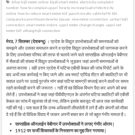
bihar bijli meter online
bijali smart metre
electricity complaint
number
how to complain uppcl
how to increase load of electricity
online
how to reduce smart meter bill
jaanch me abc cable fail fir bhi
company ko pvvnl kaam dene ko taiyaar
new meter connection
sarkari bijli
connection
smart meter indore
uppcl meter change charges
uppcl net
meter bill
viklang bijli connection
मेरठ
, 7
सितम्बर
(
देशबन्धु
)
। प्रदेश के विद्युत उपभोक्ताओं की समस्याओं को
समझने और उसका समाधान करने व प्रदेश विद्युत उपभोक्ताओं को जागरूक करने
के लिए उपभोक्ता परिषद की तरफ से चलाये जाने वाले साप्ताहिक ऑनलाईन वेबीनार
में सैकडो की संख्या में विद्युत उपभोक्ताओं ने जुड़कर जहां अपनी समस्याओं से
अवगत कराया । वही उत्तर प्रदेश में घटिया एबीसी केबल की जांच रिपोर्ट आने के
बाद अभी तक कार्रवाई न किए जाने और अब स्मार्ट प्रीपेड मीटर की क्वालिटी पर भी
सवाल उठने पर उठाई पुरजोर मांग कहां घटिया सामग्री सप्लाई करने वालों पर समय
रहते कार्यवाही करने की जरूरत । नहीं तो वह विधिक विभाग पैदा कर अपने को बचा
लेते हैं। उपभोक्ताओं ने कहा जहां पीवीवीएनएल के अंतर्गत घटिया क्वालिटी की एबीसी
केबल का जांच में खुलासा तो हो गया, लेकिन इसके बावजूद भी आज तक कार्यवाही
नहीं की गई। पता चला है कि उच्च अधिकारी लीपापोती में लगे हैं और कंपनी को मौका
दे रहे हैं कि वो विधिक विवाद में जाकर अपनी बचत कर ले जो बहुत गंभीर मामला है।
साप्ताहिक
ऑनलाईन
वेबीनार
में
उपभोक्ताओं
ने
लगाए
गंभीर
ओराप
|
1912
पर
फर्जी
शिकायतों
के
निस्तारण
का
मुद्दा
फिर
गरमाया
|