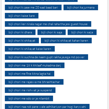
bijli chori k case me 20 saal baad bari
bijli chori ka jurmana
bijli chori kaise kare
bijli chori ker nirala nagar me chal raha tha jesi guest house
bijli chori ki dhara
bijli chori ki saja
bijli chori ki saza
bijli chori ki shikayat
bijli chori ki shikayat kahan karen
bijli chori ki shikayat kaise karen
bijli chori ki suchna de naam gupt rakha jayega md power
bijli chori me 18 k khilaaf mukadma darj
bijli chori me fine kitna lagta hai
bijli chori me rajaswa me bhrashtachar
bijli chori me rishwat je suspend
bijli chori me sdo or je nilambit
bijli chori naa rok pane wale adhikariyon par hogi karywahi