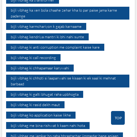
bijli vibhag ka transformer
bijli vibhag ka xen bola chaahe zehar kha lo par paise jama karne
padenge
bijli vibhag karmchariyon k gajab karnaame
bijli vibhag kendriya mantri ki bhi nahi sunte
bijli vibhag ki anti corruption me complaint kaise kare
bijli vibhag ki call recording
bijli vibhag ki chhapamaar karywahi
bijli vibhag ki chhoti si laaparwahi se kisaan ki ek saal ki mehnat
barbaad
bijli vibhag ki galti bhugat raha upbhogta
bijli vibhag ki rasid dekh maut
bijli vibhag ko application kaise likhe
TOP
bijli vibhag me bina rishwat k kaam nahi hota
bijli vibhag me jamkar ho raha bhrastachar jimmedar bane anjaan