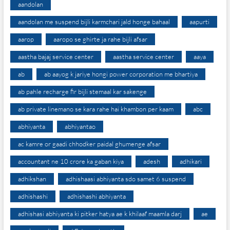
aandolan
aandolan me suspend bijli karmchari jald honge bahaal
aapurti
aarop
aaropo se ghirte ja rahe bijli afsar
aastha bajaj service center
aastha service center
aaya
ab
ab aayog k jariye hongi power corporation me bhartiya
ab pahle recharge fir bijli stemaal kar sakenge
ab private linemano se kara rahe hai khambon per kaam
abc
abhiyanta
abhiyantao
ac kamre or gaadi chhodker paidal ghumenge afsar
accountant ne 10 crore ka gaban kiya
adesh
adhikari
adhikshan
adhishaasi abhiyanta sdo samet 6 suspend
adhishashi
adhishashi abhiyanta
adhishasi abhiyanta ki pitker hatya ae k khilaaf maamla darj
ae