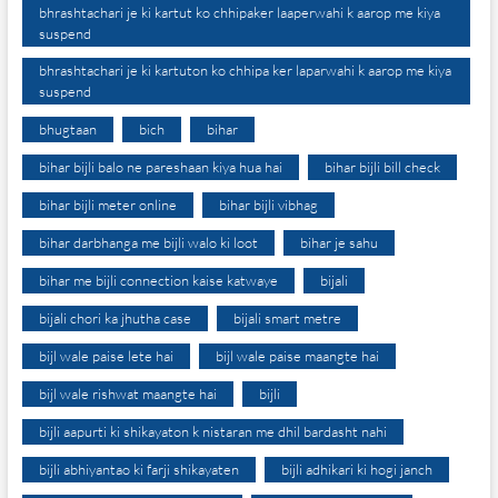
bhrashtachari je ki kartut ko chhipaker laaperwahi k aarop me kiya
suspend
bhrashtachari je ki kartuton ko chhipa ker laparwahi k aarop me kiya
suspend
bhugtaan
bich
bihar
bihar bijli balo ne pareshaan kiya hua hai
bihar bijli bill check
bihar bijli meter online
bihar bijli vibhag
bihar darbhanga me bijli walo ki loot
bihar je sahu
bihar me bijli connection kaise katwaye
bijali
bijali chori ka jhutha case
bijali smart metre
bijl wale paise lete hai
bijl wale paise maangte hai
bijl wale rishwat maangte hai
bijli
bijli aapurti ki shikayaton k nistaran me dhil bardasht nahi
bijli abhiyantao ki farji shikayaten
bijli adhikari ki hogi janch