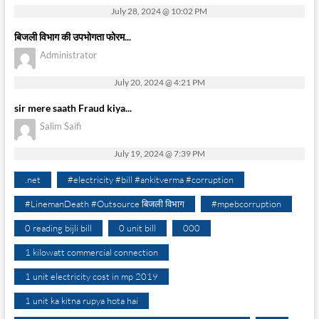
July 28, 2024 @ 10:02 PM
बिजली विभाग की उपभोगता फोरम...
Administrator
July 20, 2024 @ 4:21 PM
sir mere saath Fraud kiya...
Salim Saifi
July 19, 2024 @ 7:39 PM
.net
#electricity #bill #ankitverma #corruption
#LinemanDeath #Outsource बिजली विभाग
#mpebcorruption
0 reading bijli bill
0 unit bill
000
1 kilowatt commercial connection
1 unit electricity cost in mp 2019
1 unit ka kitna rupya hota hai