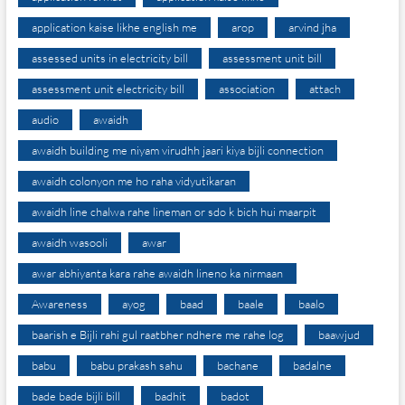
application kaise likhe english me
arop
arvind jha
assessed units in electricity bill
assessment unit bill
assessment unit electricity bill
association
attach
audio
awaidh
awaidh building me niyam virudhh jaari kiya bijli connection
awaidh colonyon me ho raha vidyutikaran
awaidh line chalwa rahe lineman or sdo k bich hui maarpit
awaidh wasooli
awar
awar abhiyanta kara rahe awaidh lineno ka nirmaan
Awareness
ayog
baad
baale
baalo
baarish e Bijli rahi gul raatbher ndhere me rahe log
baawjud
babu
babu prakash sahu
bachane
badalne
bade bade bijli bill
badhit
badot