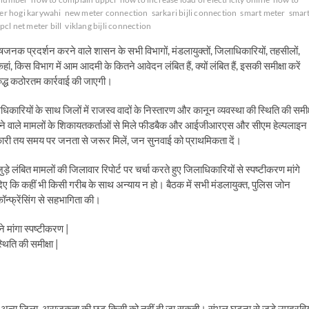
per hogi karywahi
new meter connection
sarkari bijli connection
smart meter
smar
pcl net meter bill
viklang bijli connection
षजनक प्रदर्शन करने वाले शासन के सभी विभागों, मंडलायुक्तों, जिलाधिकारियों, तहसीलों,
 कि कहां, किस विभाग में आम आदमी के कितने आवेदन लंबित हैं, क्यों लंबित हैं, इसकी समीक्षा करें
िरुद्ध कठोरतम कार्रवाई की जाएगी।
कारियों के साथ जिलों में राजस्व वादों के निस्तारण और कानून व्यवस्था की स्थिति की समीक्
ं आने वाले मामलों के शिकायतकर्ताओं से मिले फीडबैक और आईजीआरएस और सीएम हेल्पलाइन
कारी तय समय पर जनता से जरूर मिलें, जन सुनवाई को प्राथमिकता दें।
े लंबित मामलों की जिलावार रिपोर्ट पर चर्चा करते हुए जिलाधिकारियों से स्पष्टीकरण मांगे
ेश दिए कि कहीं भी किसी गरीब के साथ अन्याय न हो। बैठक में सभी मंडलायुक्त, पुलिस जोन
न्फ्रेंसिंग से सहभागिता की।
े मांगा स्पष्टीकरण |
थिति की समीक्षा |
कोई अन्य जिला, अराजकता की छूट किसी को नहीं दी जा सकती। संभल घटना से जुड़े उपद्रविय