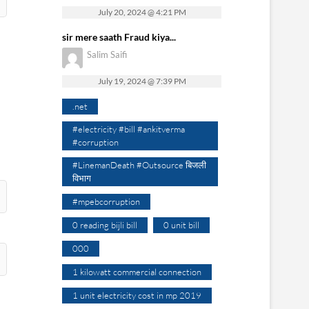
July 20, 2024 @ 4:21 PM
sir mere saath Fraud kiya...
Salim Saifi
July 19, 2024 @ 7:39 PM
.net
#electricity #bill #ankitverma
#corruption
#LinemanDeath #Outsource बिजली
विभाग
#mpebcorruption
0 reading bijli bill
0 unit bill
000
1 kilowatt commercial connection
1 unit electricity cost in mp 2019