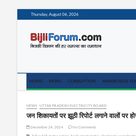
Skip
Thursday, August 06, 2026
to
content
BijliF
बिजली विभाग की हर समस
HOME
NEWS
CORRUPTION
AWARENESS FOR
NEWS
UTTAR PRADESH ELECTRICITY BOARD
जन शिकायतों पर झूठी रिपोर्ट लगाने वालों पर होग
December 24, 2024
No Comments
bihar bijli meter online
bijali smart metre
electricity complain