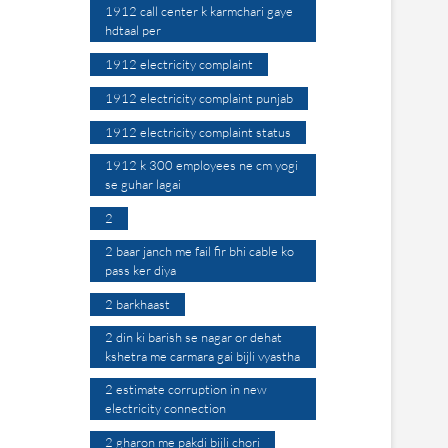
1912 call center k karmchari gaye
hdtaal per
1912 electricity complaint
1912 electricity complaint punjab
1912 electricity complaint status
1912 k 300 employees ne cm yogi
se guhar lagai
2
2 baar janch me fail fir bhi cable ko
pass ker diya
2 barkhaast
2 din ki barish se nagar or dehat
kshetra me carmara gai bijli vyastha
2 estimate corruption in new
electricity connection
2 gharon me pakdi bijli chori