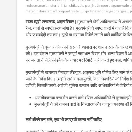
reduce smart meter bill
jan shikayato per jhuti report lagane walo 
meter indore
smart prepaid meter
uppcl meter change charges
up
राज्य ब्यूरो, लखनऊ, अमृत विचार
| मुख्यमंत्री योगी आदित्यनाथ ने असंतो
रेंज, थानों से स्पष्टीकरण मांगा है। मुख्यमंत्री ने स्पष्ट शब्दों में कहा है
और जवाबदेही तय करें। झूठी या भ्रामक रिपोर्ट लगाने वाले कार्मिकों के व
मुख्यमंत्री ने बुधवार को अपने सरकारी आवास पर शासन स्तर के वरिष्ठ अधि
की। इस दौरान मुख्यमंत्री ने सम्पूर्ण समाधान दिवस और थाना दिवस मे
पर जनता से मिले फीडबैक के आधार पर रिपोर्ट जारी करते हुए कहा, अधि
मुख्यमंत्री ने खासकर पैमाइश लँड्यूज, अकृषक भूमि घोषित किए जाने से जुड़
जाने के निर्देश दिए। उन्होंने सभी मंडलायुक्तों, जिलाधिकारियों को निर्द
एडीजी, जिलाधिकारी, आईजी, पुलिस कप्तान आदि अधिकारियों ने वीडियो कॉ
असंतोषजनक प्रदर्शन करने वाले वरिष्ठ अधिकारियों से मुख्यमंत्री न
मुख्यमंत्री ने की राजस्व वादों के निस्तारण और कानून व्यवस्था की स्
सर्च
ऑपरेशन
चले
,
एक
भी
उपद्रवी
बचना
नहीं
चाहिए
मुख्यमंत्री के मुताबिक, गौतमबुद्ध नगर हो, अलीगढ़ हो या संभल अथवा 