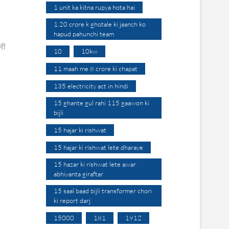
1 unit ka kitna rupya hota hai
1.20 crore k ghotale ki jaanch ko
hapud pahunchi team
री
10
10kw
11 maah me 8 crore ki chapat
135 electricity act in hindi
15 ghante gul rahi 115 gaawon ki
bijli
15 hajar ki rishwat
15 hajar ki rishwat lete dharaye
15 hazar ki rishwat lete awar
abhiyanta giraftar
15 saal baad bijli transformer chori
ki report darj
15000
181
1912