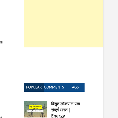
t
n
षा
POPULAR
COMMENTS
TAGS
विद्युत लोकपाल पता
संपूर्ण भारत |
Energy
ों