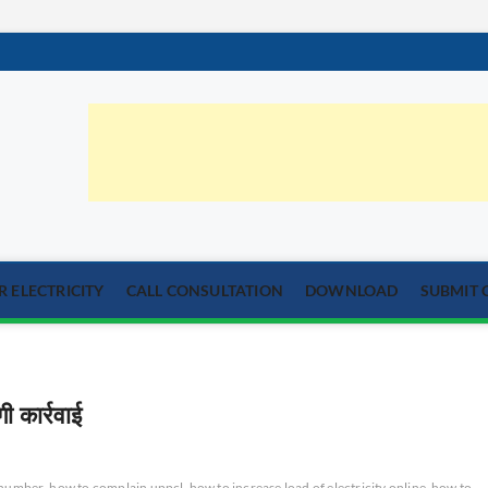
orum.com
्या का समाधान
 ELECTRICITY
CALL CONSULTATION
DOWNLOAD
SUBMIT 
ी कार्रवाई
t number
how to complain uppcl
how to increase load of electricity online
how to