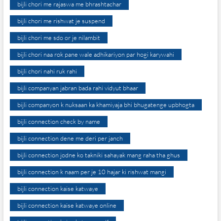
bijli chori me rajaswa me bhrashtachar
bijli chori me rishwat je suspend
bijli chori me sdo or je nilambit
bijli chori naa rok pane wale adhikariyon par hogi karywahi
bijli chori nahi ruk rahi
bijli companyan jabran bada rahi vidyut bhaar
bijli companyon k nuksaan ka khamiyaja bhi bhugatenge upbhogta
bijli connection check by name
bijli connection dene me deri per janch
bijli connection jodne ko takniki sahayak mang raha tha ghus
bijli connection k naam per je 10 hajar ki rishwat mangi
bijli connection kaise katwaye
bijli connection kaise katwaye online