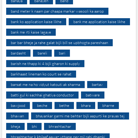
banaya
banayen
band
band meter k naam par chaapa markar wasooli ka aarop
bank ko application kaise likhe
bank me application kaise likhe
bank me rti kaise lagaye
bar bar bheje ja rahe galat bijli bill se upbhogta pareshaan
bardasht
bareli
bari
barish ne thapp ki 4 bijli gharon ki supply
barkhaast lineman ko court se rahat
barsat me na ho vidyut katouti ak sharma
bartav
batti gul ki sachhai ghatiya conductor
batware
bawjood
beche
bethe
bhara
bharne
bhawan
bhayankar garmi me behter bijli aapurti ke prayas tej
bheja
bhi
bhrashtachar
bhrashtachar k khilaaf aawaz uthane per mil rahi dhamki