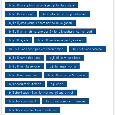
bijli bill corruption by zone je bijli bill farjiwada
bijli bill download
bijli bill ghar bethe jama honge
bijli bill jama karne k naam par paise ka gaban
bijli bill jama nahi karane per 59 logo k sashtra license radd
bijli bill jayada
bijli bill jyada aane par kya karen
Bijli bill jyada aane par kya karen online
bijli bill jyada aata hai
bijli bill kam kaise kare
bijli bill kam kese kare
bijli bill kum kese kare
bijli bill maafi yojna
bijli bill se pareshaan
bijli bill yojna me farjiwada
bijli board recruitment
bijli chori
bijli chori case k liye rishwat mangi audio viral
bijli chori complaint
bijli chori complaint number
bijli chori complaint number bihar