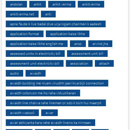
andolan
ankit
ankit verma
ankitverma
ankitverma.net
anti
apne fayde k liye badal diye urja nigam chairmen k aadesh
application format
application kaise likhe
application kaise likhe english me
arop
arvind jha
assessed units in electricity bill
assessment unit bill
assessment unit electricity bill
association
attach
audio
awaidh
awaidh building me niyam virudhh jaari kiya bijli connection
awaidh colonyon me ho raha vidyutikaran
awaidh line chalwa rahe lineman or sdo k bich hui maarpit
awaidh wasooli
awar
awar abhiyanta kara rahe awaidh lineno ka nirmaan