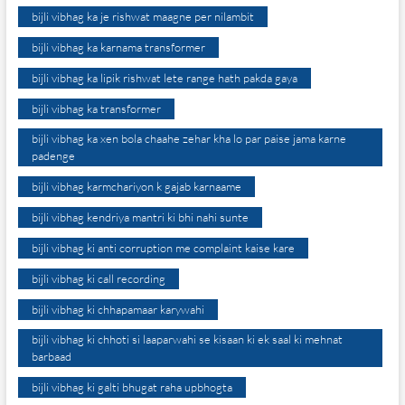
bijli vibhag ka je rishwat maagne per nilambit
bijli vibhag ka karnama transformer
bijli vibhag ka lipik rishwat lete range hath pakda gaya
bijli vibhag ka transformer
bijli vibhag ka xen bola chaahe zehar kha lo par paise jama karne
padenge
bijli vibhag karmchariyon k gajab karnaame
bijli vibhag kendriya mantri ki bhi nahi sunte
bijli vibhag ki anti corruption me complaint kaise kare
bijli vibhag ki call recording
bijli vibhag ki chhapamaar karywahi
bijli vibhag ki chhoti si laaparwahi se kisaan ki ek saal ki mehnat
barbaad
bijli vibhag ki galti bhugat raha upbhogta