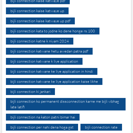
bijli connection kaise katwaye pdf
bijli connection kaise katwaye up
bijli connection kaise katwaye up pdf
bijli connection kata to jodne ko dene honge rs.100
bijli connection katne k niyam 2024
bijli connection katwane hetu awedan patra pdf
bijli connection katwane k liye application
bijli connection katwane ke liye application in hindi
bijli connection katwane ke liye application kaise likhe
bijli connection ki jankari
bijli connection ko permanent dissconnection karne me bijli vibhag
late latifi
bijli connection na katon patni bimar hai
bijli connection per nahi dena hoga gst
bijli connection rate