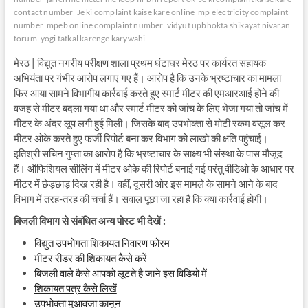
contact number
Je ki complaint kaise kare online
mp electricity complaint
number
mpeb online complaint number
vidyut upbhokta shikayat nivaran
forum
yogi tatkal karenge karywahi
मेरठ | विद्युत नगरीय परीक्षण शाला प्रथम घंटाघर मेरठ पर कार्यरत सहायक
अभियंता पर गंभीर आरोप लगाए गए हैं। आरोप है कि उनके भ्रष्टाचार का मामला
फिर आया सामने विभागीय कार्रवाई करते हुए स्मार्ट मीटर की एमआरआई होने की
वजह से मीटर बदला गया था और स्मार्ट मीटर को जांच के लिए भेजा गया तो जांच में
मीटर के अंदर लूप लगी हुई मिली। जिसके बाद उपभोक्ता से मोटी रकम वसूल कर
मीटर ओके करते हुए फर्जी रिपोर्ट बना कर विभाग को लाखो की क्षति पहुंचाई।
इतिश्री सचिन गुप्ता का आरोप है कि भ्रष्टाचार के साक्ष्य भी संस्था के पास मौजूद
हैं। ऑफिशियल सीलिंग में मीटर ओके की रिपोर्ट बनाई गई परंतु वीडिओ के आधार पर
मीटर में छेड़छाड़ दिख रही है। वहीं, दूसरी ओर इस मामले के सामने आने के बाद
विभाग में तरह-तरह की चर्चा हैं। सवाल पूछा जा रहा है कि क्या कार्रवाई होगी।
बिजली विभाग से संबंधित अन्य पोस्ट भी देखें :
विद्युत उपभोगता शिकायत निवारण फोरम
मीटर रीडर की शिकायत कैसे करें
बिजली वाले कैसे आपको लूटते है जाने इस विडियो में
शिकायत पत्र कैसे लिखें
उपभोक्ता मुआवजा कानून