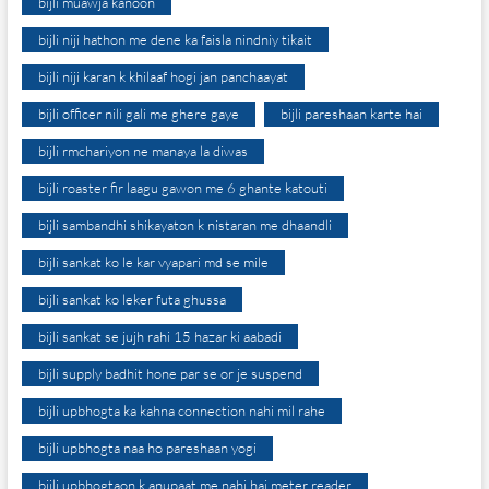
bijli muawja kanoon
bijli niji hathon me dene ka faisla nindniy tikait
bijli niji karan k khilaaf hogi jan panchaayat
bijli officer nili gali me ghere gaye
bijli pareshaan karte hai
bijli rmchariyon ne manaya la diwas
bijli roaster fir laagu gawon me 6 ghante katouti
bijli sambandhi shikayaton k nistaran me dhaandli
bijli sankat ko le kar vyapari md se mile
bijli sankat ko leker futa ghussa
bijli sankat se jujh rahi 15 hazar ki aabadi
bijli supply badhit hone par se or je suspend
bijli upbhogta ka kahna connection nahi mil rahe
bijli upbhogta naa ho pareshaan yogi
bijli upbhogtaon k anupaat me nahi hai meter reader