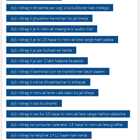
bijli vibhag k bhrashta par yogi ji ka bulldozer kab chalega
bijli vibhag k ghuskhor karmchari ko jail bheja
bijli vibhag k je ki rishwat maangne ki audio viral
bijli vibhag k je ko 15 hazar ki rishwat lete range hath pakda
bijli vibhag k je par kulhadi se hamla
bijli vibhag k je per 2 lakh hadpne ka aarop
bijli vibhag k karmchariyon ne transformer bech daalen
bijli vibhag k md se bhrashtachar ki shikayat
bijli vibhag k rishwat lene wale babu ko jail bheja
bijli vibhag k sdo ko dhamki
bijli vibhag k xen ko 10 hazar ki rishwat lete range hathon dabocha
bijli vibhag ka computer operator 15 hazar ki rishwat leta giraftar
bijli vibhag ka helpline 1912 kaam nahi karta