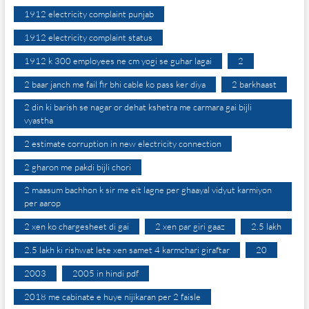
1912 electricity complaint punjab
1912 electricity complaint status
1912 k 300 employees ne cm yogi se guhar lagai
2
2 baar janch me fail fir bhi cable ko pass ker diya
2 barkhaast
2 din ki barish se nagar or dehat kshetra me carmara gai bijli
vyastha
2 estimate corruption in new electricity connection
2 gharon me pakdi bijli chori
2 maasum bachhon k sir me eit lagne per ghaayal vidyut karmiyon
per aarop
2 xen ko chargesheet di gai
2 xen par giri gaaz
2.5 lakh
2.5 lakh ki rishwat lete xen samet 4 karmchari giraftar
20
2003
2005 in hindi pdf
2018 me cabinate e huye nijikaran per 2 faisle