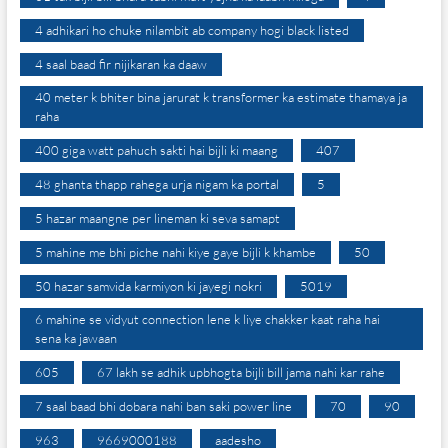
4 adhikari ho chuke nilambit ab company hogi black listed
4 saal baad fir nijikaran ka daaw
40 meter k bhiter bina jarurat k transformer ka estimate thamaya ja
raha
400 giga watt pahuch sakti hai bijli ki maang
407
48 ghanta thapp rahega urja nigam ka portal
5
5 hazar maangne per lineman ki seva samapt
5 mahine me bhi piche nahi kiye gaye bijli k khambe
50
50 hazar samvida karmiyon ki jayegi nokri
5019
6 mahine se vidyut connection lene k liye chakker kaat raha hai
sena ka jawaan
605
67 lakh se adhik upbhogta bijli bill jama nahi kar rahe
7 saal baad bhi dobara nahi ban saki power line
70
90
963
9669000188
aadesho