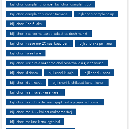
bijli chori complaint number bijli chori complaint up
bijli chori complaint number haryana
bijli chori complaint up
bijli chori fine 5 lakh
bijli chori k aarop me aaropi adalat se dosh mukkt
bijli chori k case me 20 saal baad bari
bijli chori ka jurmana
bijli chori kaise kare
bijli chori ker nirala nagar me chal raha tha jesi guest house
bijli chori ki dhara
bijli chori ki saja
bijli chori ki saza
bijli chori ki shikayat
bijli chori ki shikayat kahan karen
bijli chori ki shikayat kaise karen
bijli chori ki suchna de naam gupt rakha jayega md power
bijli chori me 18 k khilaaf mukadma darj
bijli chori me fine kitna lagta hai