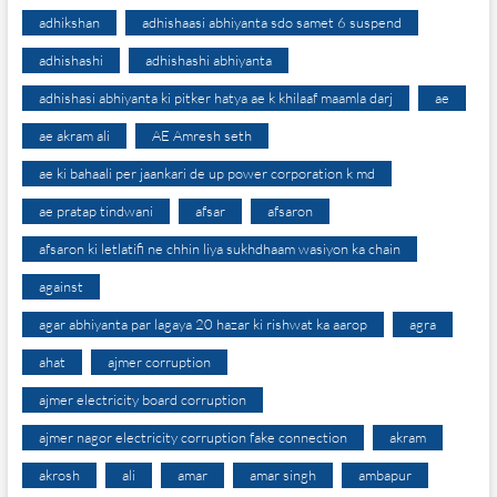
adhikshan
adhishaasi abhiyanta sdo samet 6 suspend
adhishashi
adhishashi abhiyanta
adhishasi abhiyanta ki pitker hatya ae k khilaaf maamla darj
ae
ae akram ali
AE Amresh seth
ae ki bahaali per jaankari de up power corporation k md
ae pratap tindwani
afsar
afsaron
afsaron ki letlatifi ne chhin liya sukhdhaam wasiyon ka chain
against
agar abhiyanta par lagaya 20 hazar ki rishwat ka aarop
agra
ahat
ajmer corruption
ajmer electricity board corruption
ajmer nagor electricity corruption fake connection
akram
akrosh
ali
amar
amar singh
ambapur