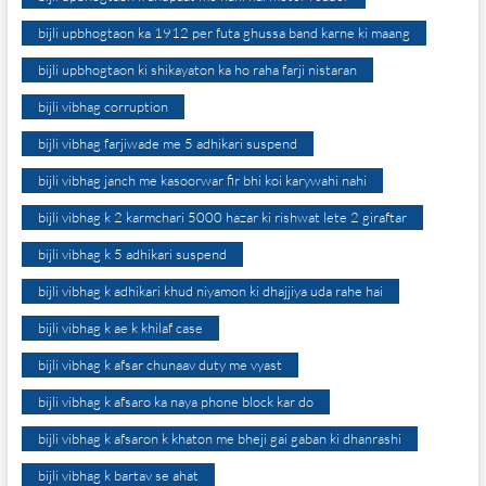
bijli upbhogtaon ka 1912 per futa ghussa band karne ki maang
bijli upbhogtaon ki shikayaton ka ho raha farji nistaran
bijli vibhag corruption
bijli vibhag farjiwade me 5 adhikari suspend
bijli vibhag janch me kasoorwar fir bhi koi karywahi nahi
bijli vibhag k 2 karmchari 5000 hazar ki rishwat lete 2 giraftar
bijli vibhag k 5 adhikari suspend
bijli vibhag k adhikari khud niyamon ki dhajjiya uda rahe hai
bijli vibhag k ae k khilaf case
bijli vibhag k afsar chunaav duty me vyast
bijli vibhag k afsaro ka naya phone block kar do
bijli vibhag k afsaron k khaton me bheji gai gaban ki dhanrashi
bijli vibhag k bartav se ahat