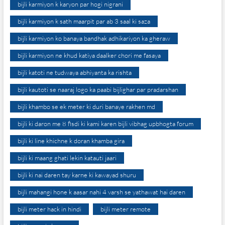
bijli karmiyon k karyon par hogi nigrani
bijli karmiyon k sath maarpit par ab 3 saal ki saza
bijli karmiyon ko banaya bandhak adhikariyon ka gheraw
bijli karmiyon ne khud katiya daalker chori me fasaya
bijli katoti ne tudwaya abhiyanta ka rishta
bijli kautoti se naaraj logo ka paabi bijlighar par pradarshan
bijli khambo se ek meter ki duri banaye rakhen md
bijli ki daron me 8 fisdi ki kami karen bijli vibhag upbhogta forum
bijli ki line khichne k doran khamba gira
bijli ki maang ghati lekin katauti jaari
bijli ki nai daren tay karne ki kawayad shuru
bijli mahangi hone k aasar nahi 4 varsh se yathawat hai daren
bijli meter hack in hindi
bijli meter remote