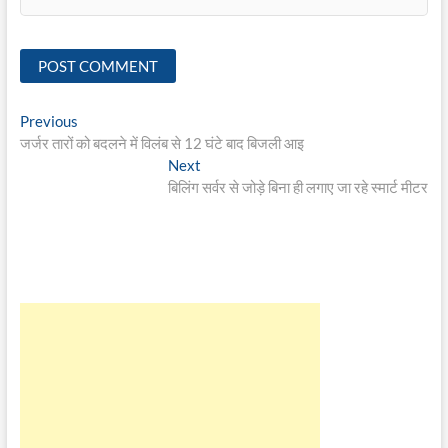
Post
Previous
Previous
post:
जर्जर तारों को बदलने में विलंब से 12 घंटे बाद बिजली आइ
navigation
Next
Next
post:
बिलिंग सर्वर से जोड़े बिना ही लगाए जा रहे स्मार्ट मीटर