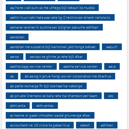
aaj hone wali sunwai me uthega bijli katauti ka mudda
aakhir kyun nahi hata paa rahe tg-2 technician dinesh ramola ko
aamaran anshan ki suchna per bijlighar pahuche adhikari
aandolan
aandolan me suspend bijli karmchari jald honge bahaal
aapurti
aarop
aaropo se ghirte ja rahe bijli afsar
aastha bajaj service center
aastha service center
aaya
ab
ab aayog k jariye hongi power corporation me bhartiya
ab pahle recharge fir bijli stemaal kar sakenge
ab private linemano se kara rahe hai khambon per kaam
abc
abhiyanta
abhiyantao
ac kamre or gaadi chhodker paidal ghumenge afsar
accountant ne 10 crore ka gaban kiya
adesh
adhikari