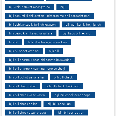
bijl wale rishwat maangte hai
bijli
bijli aapurti ki shikayaton k nistaran me dhil bardasht nahi
bijli abhiyantao ki farji shikayaten
bijli adhikari ki hogi janch
bijli baalo ki shikayat kaisa kare
bijli babu bill revision
bijli bil
bijli bil adhik aye to kya kare
bijli bil bohot aata hai
bijli bill
bijli bill bharne k baad bhi banaya bakayedar
bijli bill bharne k naam par logo se thagi
bijli bill bohot aa raha hai
bijli bill check
bijli bill check bihar
bijli bill check jharkhand
bijli bill check kaise karen
bijli bill check near bhopal
bijli bill check online
bijli bill check up
bijli bill check uttar pradesh
bijli bill corruption