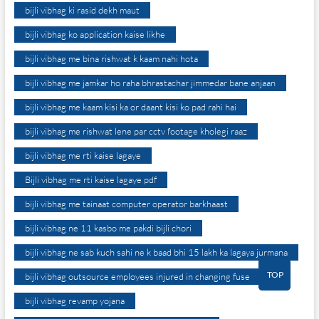
bijli vibhag ki rasid dekh maut
bijli vibhag ko application kaise likhe
bijli vibhag me bina rishwat k kaam nahi hota
bijli vibhag me jamkar ho raha bhrastachar jimmedar bane anjaan
bijli vibhag me kaam kisi ka or daant kisi ko pad rahi hai
bijli vibhag me rishwat lene par cctv footage kholegi raaz
bijli vibhag me rti kaise lagaye
Bijli vibhag me rti kaise lagaye pdf
bijli vibhag me tainaat computer operator barkhaast
bijli vibhag ne 11 kasbo me pakdi bijli chori
bijli vibhag ne sab kuch sahi ne k baad bhi 15 lakh ka lagaya jurmana
TOP
bijli vibhag outsource employees injured in changing fuse
bijli vibhag revamp yojana