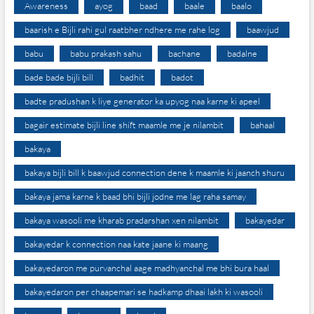
Awareness
ayog
baad
baale
baalo
baarish e Bijli rahi gul raatbher ndhere me rahe log
baawjud
babu
babu prakash sahu
bachane
badalne
bade bade bijli bill
badhit
badot
badte pradushan k liye generator ka upyog naa karne ki apeel
bagair estimate bijli line shift maamle me je nilambit
bahaal
bakaya
bakaya bijli bill k baawjud connection dene k maamle ki jaanch shuru
bakaya jama karne k baad bhi bijli jodne me lag raha samay
bakaya wasooli me kharab pradarshan xen nilambit
bakayedar
bakayedar k connection naa kate jaane ki maang
bakayedaron me purvanchal aage madhyanchal me bhi bura haal
bakayedaron per chaapemari se hadkamp dhaai lakh ki wasooli