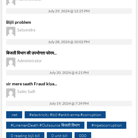
July 29, 2024 @ 12:25 PM
Bijli problem
Satyendra
July 28, 2024 @ 10:02 PM
बिजली विभाग की उपभोगता फोरम...
Administrator
July 20, 2024 @ 4:21 PM
sir mere saath Fraud kiya...
Salim Saifi
July 19, 2024 @ 7:39 PM
.net
#electricity #bill #ankitverma #corruption
#LinemanDeath #Outsource बिजली विभाग
#mpebcorruption
0 reading bijli bill
0 unit bill
000