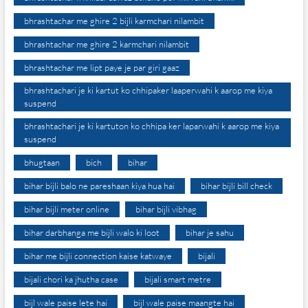
bhrashtachar me ghire 2 bijli karmchari nilambit
bhrashtachar me ghire 2 karmchari nilambit
bhrashtachar me lipt paye je par giri gaaz
bhrashtachari je ki kartut ko chhipaker laaperwahi k aarop me kiya
suspend
bhrashtachari je ki kartuton ko chhipa ker laparwahi k aarop me kiya
suspend
bhugtaan
bich
bihar
bihar bijli balo ne pareshaan kiya hua hai
bihar bijli bill check
bihar bijli meter online
bihar bijli vibhag
bihar darbhanga me bijli walo ki loot
bihar je sahu
bihar me bijli connection kaise katwaye
bijali
bijali chori ka jhutha case
bijali smart metre
bijl wale paise lete hai
bijl wale paise maangte hai