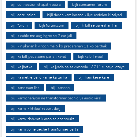
bijli connection shapath patra
bijli consumer forum
bijli corruption
bijli daren kam karane k liye andolan ki taiyari
bijli forum
bijli forum.com
bijli k bill se pareshan hai
bijli k cable me aag lagne se 2 car jali
bijli k nijikaran k virodh me 6 ko pradarshan 11 ko baithak
bijli ka bill jyada aane par shikayat
bijli ka bill maaf
bijli ka jhatka
bijli ka jyada paisa wasoola 13711 rupaye lotaye
bijli ka metre band karne ka tarika
bijli kam kese kare
bijli kaneksan list
bijli kanoon
bijli karmchariyon ne transformer bach diya audio viral
bijli karmi k khilaaf report darj
bijli karmi rishwat k arop se doshmukt
bijli karmiyo ne beche transformer parts