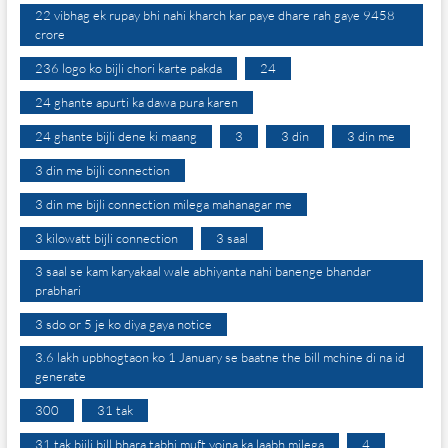
22 vibhag ek rupay bhi nahi kharch kar paye dhare rah gaye 9458
crore
236 logo ko bijli chori karte pakda
24
24 ghante apurti ka dawa pura karen
24 ghante bijli dene ki maang
3
3 din
3 din me
3 din me bijli connection
3 din me bijli connection milega mahanagar me
3 kilowatt bijli connection
3 saal
3 saal se kam karyakaal wale abhiyanta nahi banenge bhandar
prabhari
3 sdo or 5 je ko diya gaya notice
3.6 lakh upbhogtaon ko 1 January se baatne the bill mchine di na id
generate
300
31 tak
31 tak bijli bill bhara tabhi muft yojna ka laabh milega
4