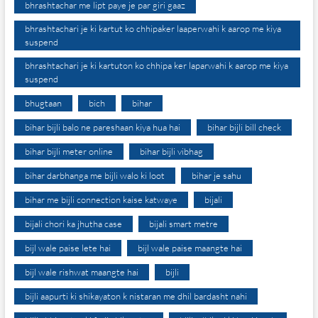
bhrashtachar me lipt paye je par giri gaaz
bhrashtachari je ki kartut ko chhipaker laaperwahi k aarop me kiya
suspend
bhrashtachari je ki kartuton ko chhipa ker laparwahi k aarop me kiya
suspend
bhugtaan
bich
bihar
bihar bijli balo ne pareshaan kiya hua hai
bihar bijli bill check
bihar bijli meter online
bihar bijli vibhag
bihar darbhanga me bijli walo ki loot
bihar je sahu
bihar me bijli connection kaise katwaye
bijali
bijali chori ka jhutha case
bijali smart metre
bijl wale paise lete hai
bijl wale paise maangte hai
bijl wale rishwat maangte hai
bijli
bijli aapurti ki shikayaton k nistaran me dhil bardasht nahi