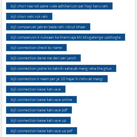
bijli chori naa rok pane wale adhikariyon par hogi karywahi
bijli chori nahi ruk rahi
bijli companyan jabran bada rahi vidyut bhaar
bijli companyon k nuksaan ka khamiyaja bhi bhugatenge upbhogta
bijli connection check by name
bijli connection dene me deri per janch
bijli connection jodne ko takniki sahayak mang raha tha ghus
bijli connection k naam per je 10 hajar ki rishwat mangi
bijli connection kaise katwaye
bijli connection kaise katwaye online
bijli connection kaise katwaye pdf
bijli connection kaise katwaye up
bijli connection kaise katwaye up pdf