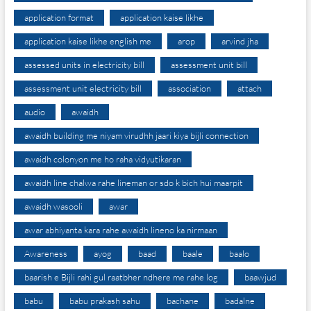
application format
application kaise likhe
application kaise likhe english me
arop
arvind jha
assessed units in electricity bill
assessment unit bill
assessment unit electricity bill
association
attach
audio
awaidh
awaidh building me niyam virudhh jaari kiya bijli connection
awaidh colonyon me ho raha vidyutikaran
awaidh line chalwa rahe lineman or sdo k bich hui maarpit
awaidh wasooli
awar
awar abhiyanta kara rahe awaidh lineno ka nirmaan
Awareness
ayog
baad
baale
baalo
baarish e Bijli rahi gul raatbher ndhere me rahe log
baawjud
babu
babu prakash sahu
bachane
badalne