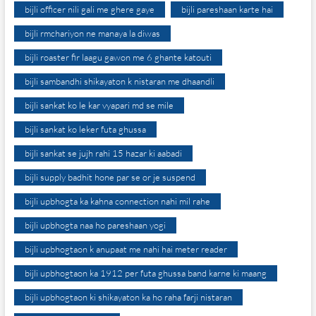
bijli officer nili gali me ghere gaye
bijli pareshaan karte hai
bijli rmchariyon ne manaya la diwas
bijli roaster fir laagu gawon me 6 ghante katouti
bijli sambandhi shikayaton k nistaran me dhaandli
bijli sankat ko le kar vyapari md se mile
bijli sankat ko leker futa ghussa
bijli sankat se jujh rahi 15 hazar ki aabadi
bijli supply badhit hone par se or je suspend
bijli upbhogta ka kahna connection nahi mil rahe
bijli upbhogta naa ho pareshaan yogi
bijli upbhogtaon k anupaat me nahi hai meter reader
bijli upbhogtaon ka 1912 per futa ghussa band karne ki maang
bijli upbhogtaon ki shikayaton ka ho raha farji nistaran