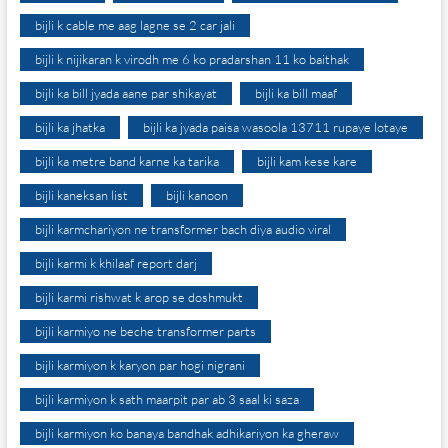
bijli k cable me aag lagne se 2 car jali
bijli k nijikaran k virodh me 6 ko pradarshan 11 ko baithak
bijli ka bill jyada aane par shikayat
bijli ka bill maaf
bijli ka jhatka
bijli ka jyada paisa wasoola 13711 rupaye lotaye
bijli ka metre band karne ka tarika
bijli kam kese kare
bijli kaneksan list
bijli kanoon
bijli karmchariyon ne transformer bach diya audio viral
bijli karmi k khilaaf report darj
bijli karmi rishwat k arop se doshmukt
bijli karmiyo ne beche transformer parts
bijli karmiyon k karyon par hogi nigrani
bijli karmiyon k sath maarpit par ab 3 saal ki saza
bijli karmiyon ko banaya bandhak adhikariyon ka gheraw