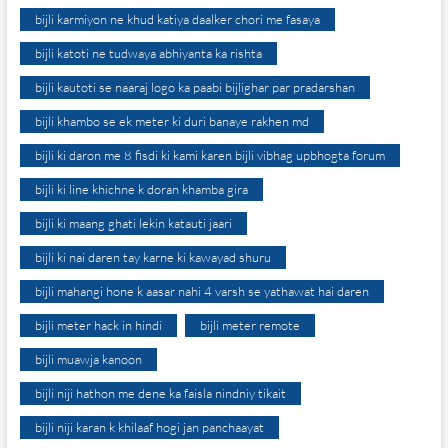
bijli karmiyon ne khud katiya daalker chori me fasaya
bijli katoti ne tudwaya abhiyanta ka rishta
bijli kautoti se naaraj logo ka paabi bijlighar par pradarshan
bijli khambo se ek meter ki duri banaye rakhen md
bijli ki daron me 8 fisdi ki kami karen bijli vibhag upbhogta forum
bijli ki line khichne k doran khamba gira
bijli ki maang ghati lekin katauti jaari
bijli ki nai daren tay karne ki kawayad shuru
bijli mahangi hone k aasar nahi 4 varsh se yathawat hai daren
bijli meter hack in hindi
bijli meter remote
bijli muawja kanoon
bijli niji hathon me dene ka faisla nindniy tikait
bijli niji karan k khilaaf hogi jan panchaayat