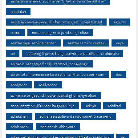
aamaran anshan ki suchna per bijlighar pahuche adhikari
aandolan
aandolan me suspend bijli karmchari jald honge bahaal
aapurti
aarop
aaropo se ghirte ja rahe bijli afsar
aastha bajaj service center
aastha service center
aaya
ab
ab aayog k jariye hongi power corporation me bhartiya
ab pahle recharge fir bijli stemaal kar sakenge
ab private linemano se kara rahe hai khambon per kaam
abc
abhiyanta
abhiyantao
ac kamre or gaadi chhodker paidal ghumenge afsar
accountant ne 10 crore ka gaban kiya
adesh
adhikari
adhikshan
adhishaasi abhiyanta sdo samet 6 suspend
adhishashi
adhishashi abhiyanta
adhishasi abhiyanta ki pitker hatya ae k khilaaf maamla darj
ae