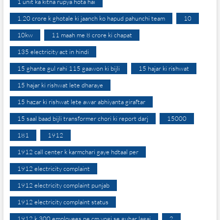
1 unit ka kitna rupya hota hai
1.20 crore k ghotale ki jaanch ko hapud pahunchi team
10
10kw
11 maah me 8 crore ki chapat
135 electricity act in hindi
15 ghante gul rahi 115 gaawon ki bijli
15 hajar ki rishwat
15 hajar ki rishwat lete dharaye
15 hazar ki rishwat lete awar abhiyanta giraftar
15 saal baad bijli transformer chori ki report darj
15000
181
1912
1912 call center k karmchari gaye hdtaal per
1912 electricity complaint
1912 electricity complaint punjab
1912 electricity complaint status
1912 k 300 employees ne cm yogi se guhar lagai
2