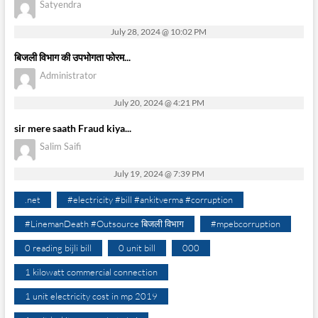
Satyendra
July 28, 2024 @ 10:02 PM
बिजली विभाग की उपभोगता फोरम...
Administrator
July 20, 2024 @ 4:21 PM
sir mere saath Fraud kiya...
Salim Saifi
July 19, 2024 @ 7:39 PM
.net
#electricity #bill #ankitverma #corruption
#LinemanDeath #Outsource बिजली विभाग
#mpebcorruption
0 reading bijli bill
0 unit bill
000
1 kilowatt commercial connection
1 unit electricity cost in mp 2019