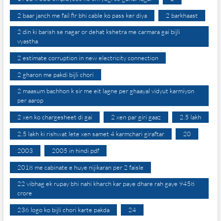
2 baar janch me fail fir bhi cable ko pass ker diya
2 barkhaast
2 din ki barish se nagar or dehat kshetra me carmara gai bijli
vyastha
2 estimate corruption in new electricity connection
2 gharon me pakdi bijli chori
2 maasum bachhon k sir me eit lagne per ghaayal vidyut karmiyon
per aarop
2 xen ko chargesheet di gai
2 xen par giri gaaz
2.5 lakh
2.5 lakh ki rishwat lete xen samet 4 karmchari giraftar
20
2003
2005 in hindi pdf
2018 me cabinate e huye nijikaran per 2 faisle
22 vibhag ek rupay bhi nahi kharch kar paye dhare rah gaye 9458
crore
236 logo ko bijli chori karte pakda
24