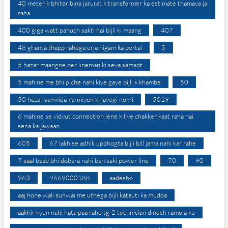
40 meter k bhiter bina jarurat k transformer ka estimate thamaya ja
raha
400 giga watt pahuch sakti hai bijli ki maang
407
48 ghanta thapp rahega urja nigam ka portal
5
5 hazar maangne per lineman ki seva samapt
5 mahine me bhi piche nahi kiye gaye bijli k khambe
50
50 hazar samvida karmiyon ki jayegi nokri
5019
6 mahine se vidyut connection lene k liye chakker kaat raha hai
sena ka jawaan
605
67 lakh se adhik upbhogta bijli bill jama nahi kar rahe
7 saal baad bhi dobara nahi ban saki power line
70
90
963
9669000188
aadesho
aaj hone wali sunwai me uthega bijli katauti ka mudda
aakhir kyun nahi hata paa rahe tg-2 technician dinesh ramola ko