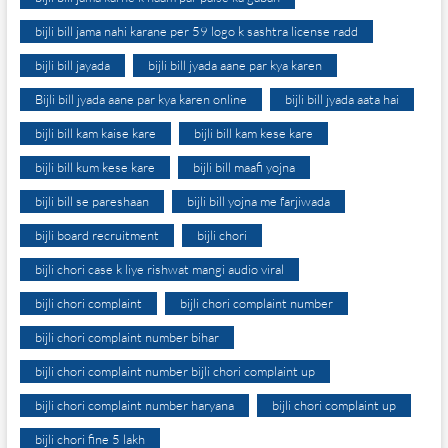
bijli bill jama nahi karane per 59 logo k sashtra license radd
bijli bill jayada
bijli bill jyada aane par kya karen
Bijli bill jyada aane par kya karen online
bijli bill jyada aata hai
bijli bill kam kaise kare
bijli bill kam kese kare
bijli bill kum kese kare
bijli bill maafi yojna
bijli bill se pareshaan
bijli bill yojna me farjiwada
bijli board recruitment
bijli chori
bijli chori case k liye rishwat mangi audio viral
bijli chori complaint
bijli chori complaint number
bijli chori complaint number bihar
bijli chori complaint number bijli chori complaint up
bijli chori complaint number haryana
bijli chori complaint up
bijli chori fine 5 lakh