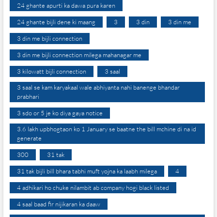
24 ghante apurti ka dawa pura karen
24 ghante bijli dene ki maang
3
3 din
3 din me
3 din me bijli connection
3 din me bijli connection milega mahanagar me
3 kilowatt bijli connection
3 saal
3 saal se kam karyakaal wale abhiyanta nahi banenge bhandar
prabhari
3 sdo or 5 je ko diya gaya notice
3.6 lakh upbhogtaon ko 1 January se baatne the bill mchine di na id
generate
300
31 tak
31 tak bijli bill bhara tabhi muft yojna ka laabh milega
4
4 adhikari ho chuke nilambit ab company hogi black listed
4 saal baad fir nijikaran ka daaw