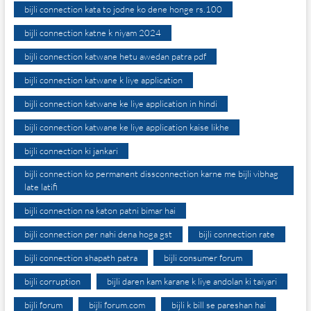
bijli connection kata to jodne ko dene honge rs.100
bijli connection katne k niyam 2024
bijli connection katwane hetu awedan patra pdf
bijli connection katwane k liye application
bijli connection katwane ke liye application in hindi
bijli connection katwane ke liye application kaise likhe
bijli connection ki jankari
bijli connection ko permanent dissconnection karne me bijli vibhag
late latifi
bijli connection na katon patni bimar hai
bijli connection per nahi dena hoga gst
bijli connection rate
bijli connection shapath patra
bijli consumer forum
bijli corruption
bijli daren kam karane k liye andolan ki taiyari
bijli forum
bijli forum.com
bijli k bill se pareshan hai