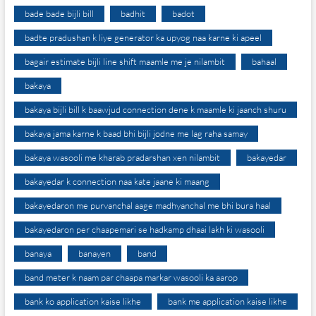
bade bade bijli bill
badhit
badot
badte pradushan k liye generator ka upyog naa karne ki apeel
bagair estimate bijli line shift maamle me je nilambit
bahaal
bakaya
bakaya bijli bill k baawjud connection dene k maamle ki jaanch shuru
bakaya jama karne k baad bhi bijli jodne me lag raha samay
bakaya wasooli me kharab pradarshan xen nilambit
bakayedar
bakayedar k connection naa kate jaane ki maang
bakayedaron me purvanchal aage madhyanchal me bhi bura haal
bakayedaron per chaapemari se hadkamp dhaai lakh ki wasooli
banaya
banayen
band
band meter k naam par chaapa markar wasooli ka aarop
bank ko application kaise likhe
bank me application kaise likhe