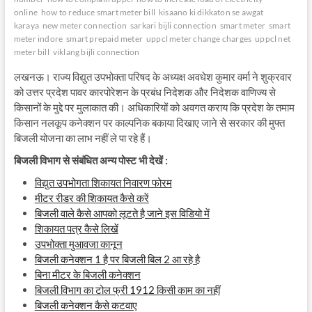
online
how to reduce smart meter bill
kisaano ki dikkaton se awgat
karaya
new meter connection
sarkari bijli connection
smart meter
smart
meter indore
smart prepaid meter
uppcl meter change charges
uppcl net
meter bill
viklang bijli connection
लखनऊ। राज्य विद्युत उपभोक्ता परिषद के अध्यक्ष अवधेश कुमार वर्मा ने शुक्रवार
को उत्तर प्रदेश पावर कारपोरेशन के प्रबंध निदेशक और निदेशक वाणिज्य से
किसानों के मुद्दे पर मुलाकात की। अधिकारियों को अवगत कराय कि प्रदेश के तमाम
किसान नलकूप कनेक्शन पर काल्पनिक बकाया दिखाए जाने से सरकार की मुफ्त
बिजली योजना का लाभ नहीं ले पा रहे हैं।
बिजली विभाग से संबंधित अन्य पोस्ट भी देखें :
विद्युत उपभोगता शिकायत निवारण फोरम
मीटर रीडर की शिकायत कैसे करें
बिजली वाले कैसे आपको लूटते है जाने इस विडियो में
शिकायत पत्र कैसे लिखें
उपभोक्ता मुआवजा कानून
बिजली कनेक्शन 1 है पर बिजली बिल 2 आ रहे है
बिना मीटर के बिजली कनेक्शन
बिजली विभाग का टोल फ्री 1912 किसी काम का नहीं
बिजली कनेक्शन कैसे कटवाए