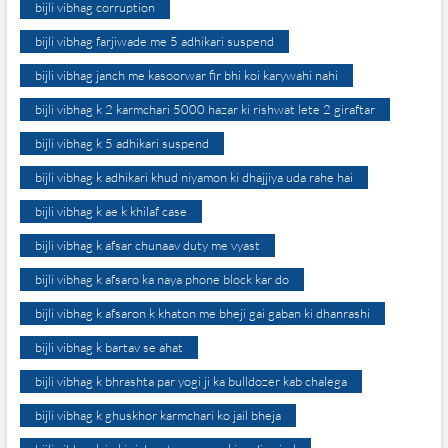
bijli vibhag corruption
bijli vibhag farjiwade me 5 adhikari suspend
bijli vibhag janch me kasoorwar fir bhi koi karywahi nahi
bijli vibhag k 2 karmchari 5000 hazar ki rishwat lete 2 giraftar
bijli vibhag k 5 adhikari suspend
bijli vibhag k adhikari khud niyamon ki dhajjiya uda rahe hai
bijli vibhag k ae k khilaf case
bijli vibhag k afsar chunaav duty me vyast
bijli vibhag k afsaro ka naya phone block kar do
bijli vibhag k afsaron k khaton me bheji gai gaban ki dhanrashi
bijli vibhag k bartav se ahat
bijli vibhag k bhrashta par yogi ji ka bulldozer kab chalega
bijli vibhag k ghuskhor karmchari ko jail bheja