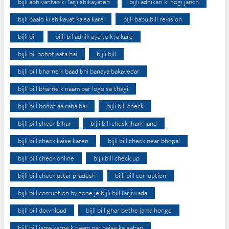
bijli abhiyantao ki farji shikayaten
bijli adhikari ki hogi janch
bijli baalo ki shikayat kaisa kare
bijli babu bill revision
bijli bil
bijli bil adhik aye to kya kare
bijli bil bohot aata hai
bijli bill
bijli bill bharne k baad bhi banaya bakayedar
bijli bill bharne k naam par logo se thagi
bijli bill bohot aa raha hai
bijli bill check
bijli bill check bihar
bijli bill check jharkhand
bijli bill check kaise karen
bijli bill check near bhopal
bijli bill check online
bijli bill check up
bijli bill check uttar pradesh
bijli bill corruption
bijli bill corruption by zone je bijli bill farjiwada
bijli bill download
bijli bill ghar bethe jama honge
bijli bill jama karne k naam par paise ka gaban