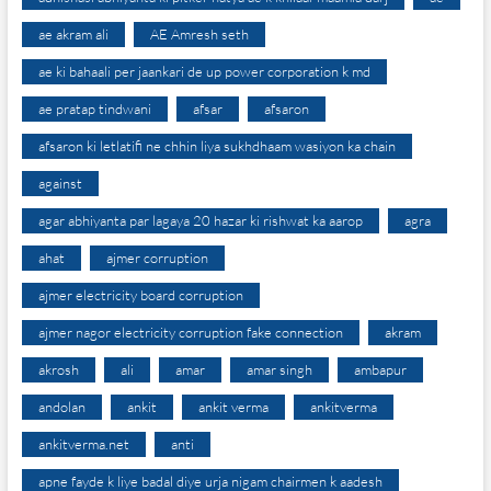
ae akram ali
AE Amresh seth
ae ki bahaali per jaankari de up power corporation k md
ae pratap tindwani
afsar
afsaron
afsaron ki letlatifi ne chhin liya sukhdhaam wasiyon ka chain
against
agar abhiyanta par lagaya 20 hazar ki rishwat ka aarop
agra
ahat
ajmer corruption
ajmer electricity board corruption
ajmer nagor electricity corruption fake connection
akram
akrosh
ali
amar
amar singh
ambapur
andolan
ankit
ankit verma
ankitverma
ankitverma.net
anti
apne fayde k liye badal diye urja nigam chairmen k aadesh