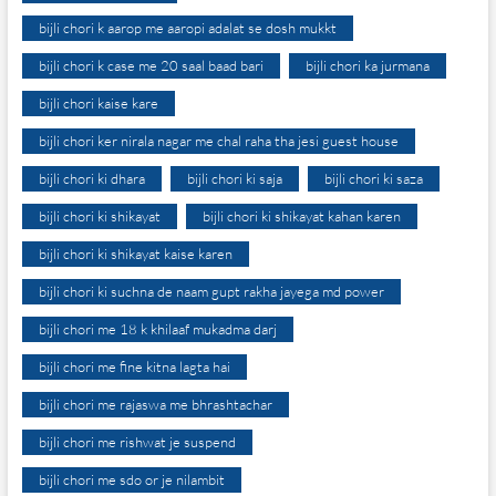
bijli chori k aarop me aaropi adalat se dosh mukkt
bijli chori k case me 20 saal baad bari
bijli chori ka jurmana
bijli chori kaise kare
bijli chori ker nirala nagar me chal raha tha jesi guest house
bijli chori ki dhara
bijli chori ki saja
bijli chori ki saza
bijli chori ki shikayat
bijli chori ki shikayat kahan karen
bijli chori ki shikayat kaise karen
bijli chori ki suchna de naam gupt rakha jayega md power
bijli chori me 18 k khilaaf mukadma darj
bijli chori me fine kitna lagta hai
bijli chori me rajaswa me bhrashtachar
bijli chori me rishwat je suspend
bijli chori me sdo or je nilambit