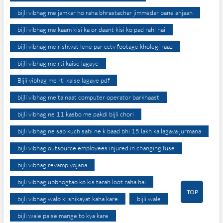
bijli vibhag me jamkar ho raha bhrastachar jimmedar bane anjaan
bijli vibhag me kaam kisi ka or daant kisi ko pad rahi hai
bijli vibhag me rishwat lene par cctv footage kholegi raaz
bijli vibhag me rti kaise lagaye
Bijli vibhag me rti kaise lagaye pdf
bijli vibhag me tainaat computer operator barkhaast
bijli vibhag ne 11 kasbo me pakdi bijli chori
bijli vibhag ne sab kuch sahi ne k baad bhi 15 lakh ka lagaya jurmana
bijli vibhag outsource employees injured in changing fuse
bijli vibhag revamp yojana
bijli vibhag upbhogtao ko kis tarah loot raha hai
TOP
bijli vibhag walo ki shikayat kaha kare
bijli wale
bijli wale paise mange to kya kare