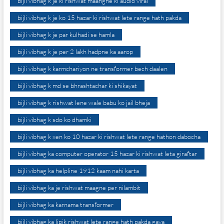
bijli vibhag k je ki rishwat maangne ki audio viral
bijli vibhag k je ko 15 hazar ki rishwat lete range hath pakda
bijli vibhag k je par kulhadi se hamla
bijli vibhag k je per 2 lakh hadpne ka aarop
bijli vibhag k karmchariyon ne transformer bech daalen
bijli vibhag k md se bhrashtachar ki shikayat
bijli vibhag k rishwat lene wale babu ko jail bheja
bijli vibhag k sdo ko dhamki
bijli vibhag k xen ko 10 hazar ki rishwat lete range hathon dabocha
bijli vibhag ka computer operator 15 hazar ki rishwat leta giraftar
bijli vibhag ka helpline 1912 kaam nahi karta
bijli vibhag ka je rishwat maagne per nilambit
bijli vibhag ka karnama transformer
bijli vibhag ka lipik rishwat lete range hath pakda gaya