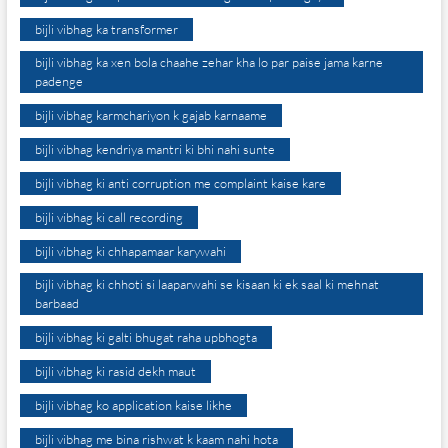
bijli vibhag ka transformer
bijli vibhag ka xen bola chaahe zehar kha lo par paise jama karne
padenge
bijli vibhag karmchariyon k gajab karnaame
bijli vibhag kendriya mantri ki bhi nahi sunte
bijli vibhag ki anti corruption me complaint kaise kare
bijli vibhag ki call recording
bijli vibhag ki chhapamaar karywahi
bijli vibhag ki chhoti si laaparwahi se kisaan ki ek saal ki mehnat
barbaad
bijli vibhag ki galti bhugat raha upbhogta
bijli vibhag ki rasid dekh maut
bijli vibhag ko application kaise likhe
bijli vibhag me bina rishwat k kaam nahi hota