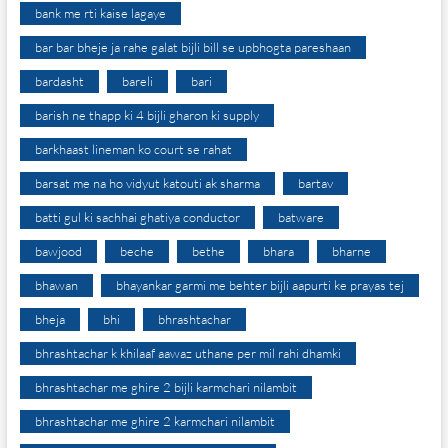
bank me rti kaise lagaye
bar bar bheje ja rahe galat bijli bill se upbhogta pareshaan
bardasht
bareli
bari
barish ne thapp ki 4 bijli gharon ki supply
barkhaast lineman ko court se rahat
barsat me na ho vidyut katouti ak sharma
bartav
batti gul ki sachhai ghatiya conductor
batware
bawjood
beche
bethe
bhara
bharne
bhawan
bhayankar garmi me behter bijli aapurti ke prayas tej
bheja
bhi
bhrashtachar
bhrashtachar k khilaaf aawaz uthane per mil rahi dhamki
bhrashtachar me ghire 2 bijli karmchari nilambit
bhrashtachar me ghire 2 karmchari nilambit