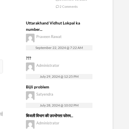
2 Comments
Uttarakhand Vidhut Lokpal ka
number...
Praveen Rawat
September 22, 2024 @ 7:22 AM
???
Administrator
July 29, 2024 @ 12:25 PM
Bijli problem
Satyendra
July 28, 2024 @ 10:02 PM
गई
बिजली विभाग की उपभोगता फोरम...
Administrator