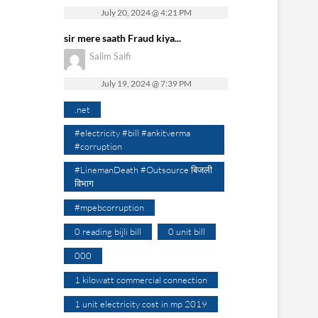
July 20, 2024 @ 4:21 PM
sir mere saath Fraud kiya...
Salim Saifi
July 19, 2024 @ 7:39 PM
.net
#electricity #bill #ankitverma
#corruption
#LinemanDeath #Outsource बिजली
विभाग
#mpebcorruption
0 reading bijli bill
0 unit bill
000
1 kilowatt commercial connection
1 unit electricity cost in mp 2019