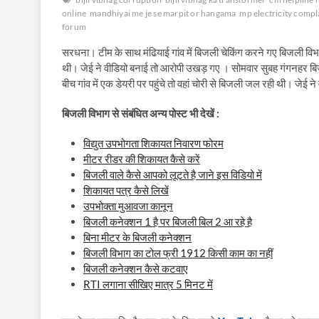
online
mandhiyai me je se marpit or hangama
mp electricity comp
forum
सरधना। टीम के साथ मंढियाई गांव में बिजली चेकिंग करने गए बिजली विभा
थी। जेई ने वीडियो बनाई तो आरोपी उखड़ गए । सोमवार सुबह गंगनहर बिजली
बीच गांव में एक डेयरी पर पहुंचे तो वहां चोरी से बिजली जल रही थी। ज
बिजली विभाग से संबंधित अन्य पोस्ट भी देखें :
विद्युत उपभोगता शिकायत निवारण फोरम
मीटर रीडर की शिकायत कैसे करें
बिजली वाले कैसे आपको लूटते है जाने इस विडियो में
शिकायत पत्र कैसे लिखें
उपभोक्ता मुआवजा कानून
बिजली कनेक्शन 1 है पर बिजली बिल 2 आ रहे है
बिना मीटर के बिजली कनेक्शन
बिजली विभाग का टोल फ्री 1912 किसी काम का नहीं
बिजली कनेक्शन कैसे कटवाए
RTI लगाना सीखिए मात्र 5 मिनट में