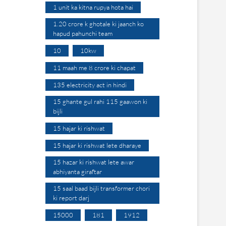
1 unit ka kitna rupya hota hai
1.20 crore k ghotale ki jaanch ko
hapud pahunchi team
10
10kw
11 maah me 8 crore ki chapat
135 electricity act in hindi
15 ghante gul rahi 115 gaawon ki
bijli
15 hajar ki rishwat
15 hajar ki rishwat lete dharaye
15 hazar ki rishwat lete awar
abhiyanta giraftar
15 saal baad bijli transformer chori
ki report darj
15000
181
1912