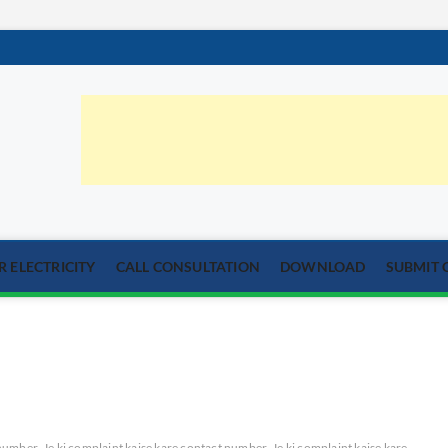
orum.com
्या का समाधान
 ELECTRICITY
CALL CONSULTATION
DOWNLOAD
SUBMIT 
 number
Je ki complaint kaise kare contact number
Je ki complaint kaise kare