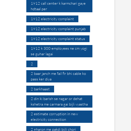
1912 call center k karmchari gaye
hdtaal per
1912 electricity complaint
1912 electricity complaint punjab
1912 electricity complaint status
1912 k 300 employees ne cm yogi
se guhar lagai
2
2 baar janch me fail fir bhi cable ko
pass ker diya
2 barkhaast
2 din ki barish se nagar or dehat
kshetra me carmara gai bijli vyastha
2 estimate corruption in new
electricity connection
2 gharon me pakdi bijli chori