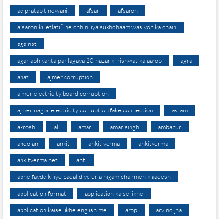
ae pratap tindwani
afsar
afsaron
afsaron ki letlatifi ne chhin liya sukhdhaam wasiyon ka chain
against
agar abhiyanta par lagaya 20 hazar ki rishwat ka aarop
agra
ahat
ajmer corruption
ajmer electricity board corruption
ajmer nagor electricity corruption fake connection
akram
akrosh
ali
amar
amar singh
ambapur
andolan
ankit
ankit verma
ankitverma
ankitverma.net
anti
apne fayde k liye badal diye urja nigam chairmen k aadesh
application format
application kaise likhe
application kaise likhe english me
arop
arvind jha