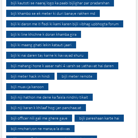
bijli kautoti se naaraj logo ka paabi bijlighar par pradarshan
bijli khambo se ek meter ki duri banaye rakhen md
bijli ki daron me 8 fisdi ki kami karen bijli vibhag upbhogta forum
bijli ki line khichne k doran khamba gira
bijli ki maang ghati lekin katauti jaari
bijli ki nai daren tay karne ki kawayad shuru
bijli mahangi hone k aasar nahi 4 varsh se yathawat hai daren
bijli meter hack in hindi
bijli meter remote
bijli muawja kanoon
bijli niji hathon me dene ka faisla nindniy tikait
bijli niji karan k khilaaf hogi jan panchaayat
bijli officer nili gali me ghere gaye
bijli pareshaan karte hai
bijli rmchariyon ne manaya la diwas