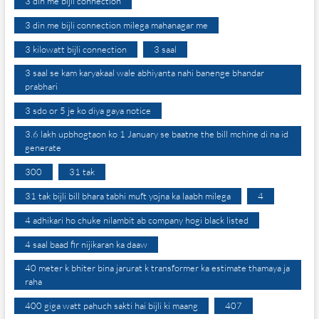
3 din me bijli connection
3 din me bijli connection milega mahanagar me
3 kilowatt bijli connection
3 saal
3 saal se kam karyakaal wale abhiyanta nahi banenge bhandar
prabhari
3 sdo or 5 je ko diya gaya notice
3.6 lakh upbhogtaon ko 1 January se baatne the bill mchine di na id
generate
300
31 tak
31 tak bijli bill bhara tabhi muft yojna ka laabh milega
4
4 adhikari ho chuke nilambit ab company hogi black listed
4 saal baad fir nijikaran ka daaw
40 meter k bhiter bina jarurat k transformer ka estimate thamaya ja
raha
400 giga watt pahuch sakti hai bijli ki maang
407