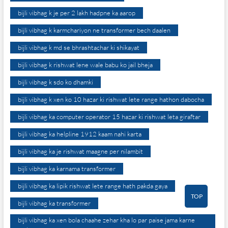
bijli vibhag k je per 2 lakh hadpne ka aarop
bijli vibhag k karmchariyon ne transformer bech daalen
bijli vibhag k md se bhrashtachar ki shikayat
bijli vibhag k rishwat lene wale babu ko jail bheja
bijli vibhag k sdo ko dhamki
bijli vibhag k xen ko 10 hazar ki rishwat lete range hathon dabocha
bijli vibhag ka computer operator 15 hazar ki rishwat leta giraftar
bijli vibhag ka helpline 1912 kaam nahi karta
bijli vibhag ka je rishwat maagne per nilambit
bijli vibhag ka karnama transformer
bijli vibhag ka lipik rishwat lete range hath pakda gaya
TOP
bijli vibhag ka transformer
bijli vibhag ka xen bola chaahe zehar kha lo par paise jama karne