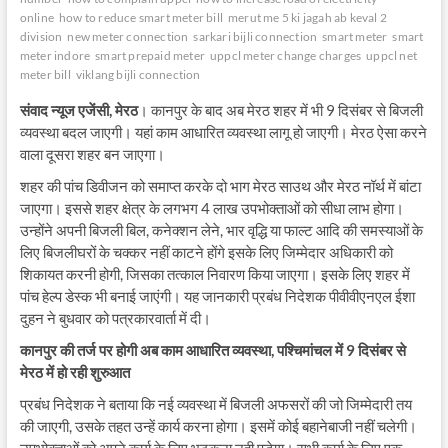
online
how to reduce smart meter bill
merut me 5 ki jagah ab keval 2
division
new meter connection
sarkari bijli connection
smart meter
smart
meter indore
smart prepaid meter
uppcl meter change charges
uppcl net
meter bill
viklang bijli connection
संवाद
न्यूज
एजेंसी
,
मेरठ
। कानपुर के बाद अब मेरठ शहर में भी 9 दिसंबर से बिजली
व्यवस्था बदल जाएगी। यहां काम आधारित व्यवस्था लागू हो जाएगी। मेरठ ऐसा करने
वाला दूसरा शहर बन जाएगा।
शहर की पांच डिवीजन को समाप्त करके दो भाग मेरठ साउथ और मेरठ नॉर्थ में बांटा
जाएगा। इससे शहर क्षेत्र के लगभग 4 लाख उपभोक्ताओं को सीधा लाभ होगा।
उन्होंने अपनी बिजली बिल, कनेक्शन लेने, भार वृद्धि या फाल्ट आदि की समस्याओं के
लिए बिजलीघरों के चक्कर नहीं काटने होंगे इसके लिए जिम्मेदार अधिकारी को
शिकायत करनी होगी, जिसका तत्काल निवारण किया जाएगा। इसके लिए शहर में
पांच हेल्प डेस्क भी बनाई जाएंगी। यह जानकारी प्रबंध निदेशक पीवीवीएनएल ईशा
दुहन ने बुधवार को पत्रकारवार्ता में दी।
कानपुर
की
तर्ज
पर
होगी
अब
काम
आधारित
व्यवस्था
,
पश्चिमांचल
में
9
दिसंबर
से
मेरठ
में
हो
रही
शुरुआत
प्रबंध निदेशक ने बताया कि नई व्यवस्था में बिजली अफसरों की जो जिम्मेदारी तय
की जाएगी, उसके तहत उन्हें कार्य करना होगा। इसमें कोई बहानेबाजी नहीं चलेगी।