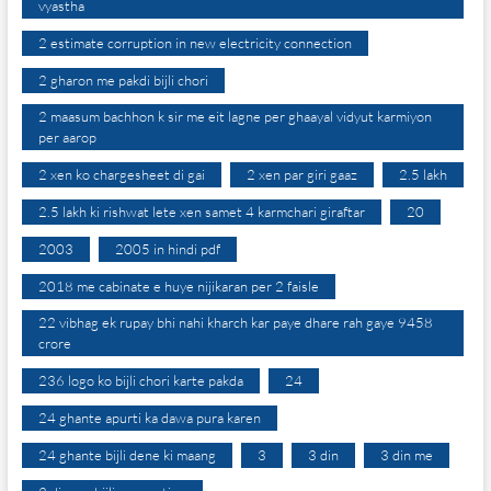
vyastha
2 estimate corruption in new electricity connection
2 gharon me pakdi bijli chori
2 maasum bachhon k sir me eit lagne per ghaayal vidyut karmiyon
per aarop
2 xen ko chargesheet di gai
2 xen par giri gaaz
2.5 lakh
2.5 lakh ki rishwat lete xen samet 4 karmchari giraftar
20
2003
2005 in hindi pdf
2018 me cabinate e huye nijikaran per 2 faisle
22 vibhag ek rupay bhi nahi kharch kar paye dhare rah gaye 9458
crore
236 logo ko bijli chori karte pakda
24
24 ghante apurti ka dawa pura karen
24 ghante bijli dene ki maang
3
3 din
3 din me