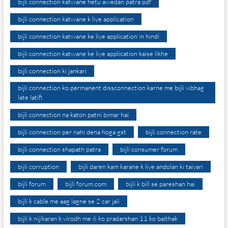
bijli connection katwane hetu awedan patra pdf
bijli connection katwane k liye application
bijli connection katwane ke liye application in hindi
bijli connection katwane ke liye application kaise likhe
bijli connection ki jankari
bijli connection ko permanent dissconnection karne me bijli vibhag
late latifi
bijli connection na katon patni bimar hai
bijli connection per nahi dena hoga gst
bijli connection rate
bijli connection shapath patra
bijli consumer forum
bijli corruption
bijli daren kam karane k liye andolan ki taiyari
bijli forum
bijli forum.com
bijli k bill se pareshan hai
bijli k cable me aag lagne se 2 car jali
bijli k nijikaran k virodh me 6 ko pradarshan 11 ko baithak