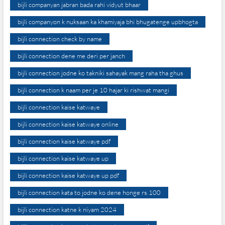
bijli companyan jabran bada rahi vidyut bhaar
bijli companyon k nuksaan ka khamiyaja bhi bhugatenge upbhogta
bijli connection check by name
bijli connection dene me deri per janch
bijli connection jodne ko takniki sahayak mang raha tha ghus
bijli connection k naam per je 10 hajar ki rishwat mangi
bijli connection kaise katwaye
bijli connection kaise katwaye online
bijli connection kaise katwaye pdf
bijli connection kaise katwaye up
bijli connection kaise katwaye up pdf
bijli connection kata to jodne ko dene honge rs.100
bijli connection katne k niyam 2024