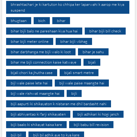
bhrashtachari je ki kartuton ko chhipa ker laparwahi k aarop me kiya
suspend
bhugtaan
bich
bihar
bihar bijli balo ne pareshaan kiya hua hai
bihar bijli bill check
bihar bijli meter online
bihar bijli vibhag
bihar darbhanga me bijli walo ki loot
bihar je sahu
bihar me bijli connection kaise katwaye
bijali
bijali chori ka jhutha case
bijali smart metre
bijl wale paise lete hai
bijl wale paise maangte hai
bijl wale rishwat maangte hai
bijli
bijli aapurti ki shikayaton k nistaran me dhil bardasht nahi
bijli abhiyantao ki farji shikayaten
bijli adhikari ki hogi janch
bijli baalo ki shikayat kaisa kare
bijli babu bill revision
bijli bil
bijli bil adhik aye to kya kare