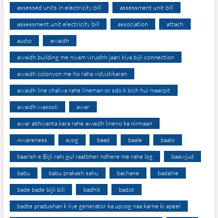
assessed units in electricity bill
assessment unit bill
assessment unit electricity bill
association
attach
audio
awaidh
awaidh building me niyam virudhh jaari kiya bijli connection
awaidh colonyon me ho raha vidyutikaran
awaidh line chalwa rahe lineman or sdo k bich hui maarpit
awaidh wasooli
awar
awar abhiyanta kara rahe awaidh lineno ka nirmaan
Awareness
ayog
baad
baale
baalo
baarish e Bijli rahi gul raatbher ndhere me rahe log
baawjud
babu
babu prakash sahu
bachane
badalne
bade bade bijli bill
badhit
badot
badte pradushan k liye generator ka upyog naa karne ki apeel