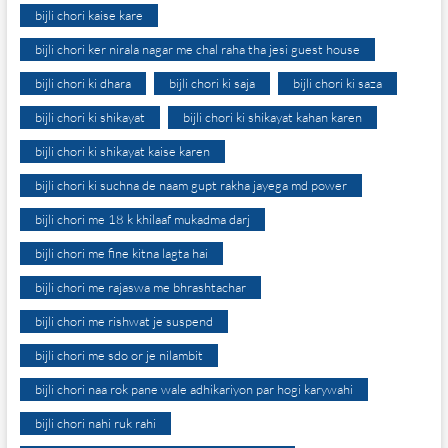
bijli chori kaise kare
bijli chori ker nirala nagar me chal raha tha jesi guest house
bijli chori ki dhara
bijli chori ki saja
bijli chori ki saza
bijli chori ki shikayat
bijli chori ki shikayat kahan karen
bijli chori ki shikayat kaise karen
bijli chori ki suchna de naam gupt rakha jayega md power
bijli chori me 18 k khilaaf mukadma darj
bijli chori me fine kitna lagta hai
bijli chori me rajaswa me bhrashtachar
bijli chori me rishwat je suspend
bijli chori me sdo or je nilambit
bijli chori naa rok pane wale adhikariyon par hogi karywahi
bijli chori nahi ruk rahi