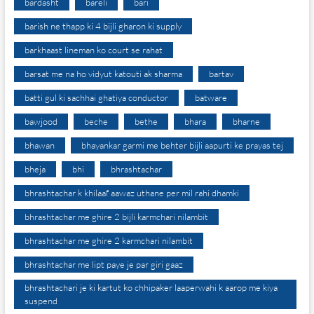
bardasht
bareli
bari
barish ne thapp ki 4 bijli gharon ki supply
barkhaast lineman ko court se rahat
barsat me na ho vidyut katouti ak sharma
bartav
batti gul ki sachhai ghatiya conductor
batware
bawjood
beche
bethe
bhara
bharne
bhawan
bhayankar garmi me behter bijli aapurti ke prayas tej
bheja
bhi
bhrashtachar
bhrashtachar k khilaaf aawaz uthane per mil rahi dhamki
bhrashtachar me ghire 2 bijli karmchari nilambit
bhrashtachar me ghire 2 karmchari nilambit
bhrashtachar me lipt paye je par giri gaaz
bhrashtachari je ki kartut ko chhipaker laaperwahi k aarop me kiya
suspend