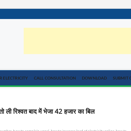
orum.com
्या का समाधान
 ELECTRICITY
CALL CONSULTATION
DOWNLOAD
SUBMIT 
 ली रिश्वत बाद में भेजा 42 हजार का बिल
t number
how to complain uppcl
how to increase load of electricity online
how to