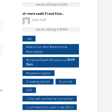
July 20, 2024 @ 4:21 PM
sir mere saath Fraud kiya...
Salim Saifi
July 19, 2024 @ 7:39 PM
.net
#electricity #bill #ankitverma
#corruption
#LinemanDeath #Outsource बिजली
विभाग
#mpebcorruption
0 reading bijli bill
0 unit bill
000
ेस
1 kilowatt commercial connection
1 unit electricity cost in mp 2019