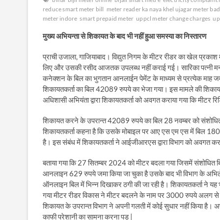
reduce smart meter bill
meter reader ka naya khel ujagar meter badl
meter indore
smart prepaid meter
uppcl meter change charges
up
मुख्य
अभियन्ता
से
शिकायत
के
बाद
भी
नहीं
हुआ
समस्या
का
निस्तारण
प्राची उजाला, गाजियाबाद। विद्युत निगम के मीटर रीडर का खेल प्रकाश मे
लिए और उसकी रसीद आजतक उपलब्ध नहीं कराई गई। सारिका पत्नी मनोज कुम
कनेक्शन के बिल का भुगतान आनलाईन पेमेंट के माध्यम से प्रत्येक माह ज
शिकायतकर्ता का बिल 42089 रुपये का भेजा गया। इस मामले की शिकायत
अधिशासी अभियंता द्वारा शिकायतकर्ता को अवगत कराया गया कि मीटर रिड
शिकायत करने के उपरान्त 42089 रुपये का बिल 28 नवम्बर को संशोध
शिकायतकर्ता कहना है कि उसके मोबाइल पर आए एस एम एस में बिल 18
है। इस संबंध में शिकायतकर्ता ने आईजीआरएस द्वारा विभाग को अवगत करा
बताया गया कि 27 सितम्बर 2024 को मीटर बदला गया जिसमें संशोधित ब
आनलाइन 629 रुपये जमा किया जा चुका है उसके बाद भी विभाग के अभिलेख
ऑनलाइन बिल में भिन्न दिखाकर ठगी की जा रही है। शिकायतकर्ता ने यह भ
गया मीटर रीडर विकास ने मीटर बदलने के नाम पर 3000 रुपये अलग स
शिकायत के उपरान्त विभाग ने अपनी गलती में कोई सुधार नहीं किया है। अ
काफी परेशानी का सामना करना पड़ |