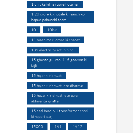
1 unit ka kitna rupya hota hai
1.20 crore k ghotale ki jaanch ko
hapud pahunchi team
10
10kw
11 maah me 8 crore ki chapat
135 electricity act in hindi
15 ghante gul rahi 115 gaawon ki
bijli
15 hajar ki rishwat
15 hajar ki rishwat lete dharaye
15 hazar ki rishwat lete awar
abhiyanta giraftar
15 saal baad bijli transformer chori
ki report darj
15000
181
1912