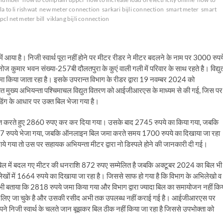
a to li rishwat
new meter connection
sarkari bijli connection
smart meter
smart
pcl net meter bill
viklang bijli connection
ं आया है। निजी स्वार्थ पूरा नहीं होने पर मीटर रीडर ने मीटर बदलने के नाम पर 3000 रुपय
ार भवन संख्या-257बी दौलतपुरा के कुएं वाली गली में परिवार के साथ रहते है। विद्यु
मा किया जाता रहा है। इसके उपरान्त विभाग के रीडर द्वारा 19 नवम्बर 2024 को
 मुख्य अभियन्ता पश्चिमाचल विद्युत वितरण को आईजीआरएस के माध्यम से की गई, जिस पर
िंग के आधार पर उक्त बिल भेजा गया है।
ित करते हुए 2860 रुपए कर कर दिया गया। उसके बाद 2745 रुपये का किया गया, जबकि
07 रुपये भेजा गया, जबकि ऑनलाइन बिल जमा करते समय 1700 रुपये का दिखाया जा रहा
ये गया तो उस पर सहायक अभियन्ता मीटर द्वारा नो डिस्पले होने की जानकारी दी गई।
िल में बदल गए मीटर की धनराशि 872 रुपए सम्मेलित है जबकि अक्टूबर 2024 का बिल भी
ों में 1664 रुपये का दिखाया जा रहा है। जिससे साफ हो गया है कि विभाग के अभिलेखो व
ी बताया कि 2818 रुपये जमा किया गया और विभाग द्वारा ज्यादा बिल का समायोजन नहीं कि
े लिए जा चुके है और उसकी रसीद अभी तक उपलब्ध नहीं कराई गई है। आईजीआरएस पर
पने निजी स्वार्थ के चलते जान बूझकर बिल ठीक नहीं किया जा रहा है जिससे उपभोक्ता को