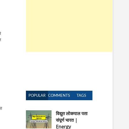
n
े
त
POPULAR
COMMENTS
TAGS
या
विद्युत लोकपाल पता
संपूर्ण भारत |
Energy