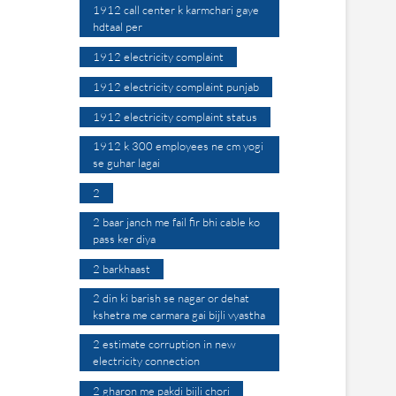
1912 call center k karmchari gaye
hdtaal per
1912 electricity complaint
1912 electricity complaint punjab
1912 electricity complaint status
1912 k 300 employees ne cm yogi
se guhar lagai
2
2 baar janch me fail fir bhi cable ko
pass ker diya
2 barkhaast
2 din ki barish se nagar or dehat
kshetra me carmara gai bijli vyastha
2 estimate corruption in new
electricity connection
2 gharon me pakdi bijli chori