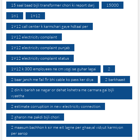
15 saal baad bijli transformer chori ki report darj
15000
181
1912
1912 call center k karmchari gaye hdtaal per
1912 electricity complaint
1912 electricity complaint punjab
1912 electricity complaint status
1912 k 300 employees ne cm yogi se guhar lagai
2
2 baar janch me fail fir bhi cable ko pass ker diya
2 barkhaast
2 din ki barish se nagar or dehat kshetra me carmara gai bijli
vyastha
2 estimate corruption in new electricity connection
2 gharon me pakdi bijli chori
2 maasum bachhon k sir me eit lagne per ghaayal vidyut karmiyon
per aarop