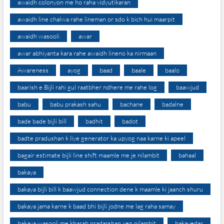
awaidh colonyon me ho raha vidyutikaran
awaidh line chalwa rahe lineman or sdo k bich hui maarpit
awaidh wasooli
awar
awar abhiyanta kara rahe awaidh lineno ka nirmaan
Awareness
ayog
baad
baale
baalo
baarish e Bijli rahi gul raatbher ndhere me rahe log
baawjud
babu
babu prakash sahu
bachane
badalne
bade bade bijli bill
badhit
badot
badte pradushan k liye generator ka upyog naa karne ki apeel
bagair estimate bijli line shift maamle me je nilambit
bahaal
bakaya
bakaya bijli bill k baawjud connection dene k maamle ki jaanch shuru
bakaya jama karne k baad bhi bijli jodne me lag raha samay
bakaya wasooli me kharab pradarshan xen nilambit
bakayedar