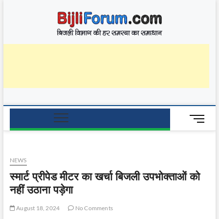
Skip
BijliF
to
बिजली विभाग की हर
समस्या का समाधान
content
M
e
n
u
NEWS
B
u
स्मार्ट प्रीपेड मीटर का खर्चा बिजली उपभोक्ताओं को
t
नहीं उठाना पड़ेगा
t
o
August 18, 2024
No Comments
n