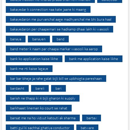
bakayedar k connection naa kate jaane ki maang
bakayedaron me purvanchal aage madhyanchal me bhi bura haal
bakayedaron per chaapemari se hadkamp dhaai lakh ki wasooli
banaya
banayen
band
band meter k naam par chaapa markar wasooli ka aarop
bank ko application kaise likhe
bank me application kaise likhe
bank me rti kaise lagaye
bar bar bheje ja rahe galat bijli bill se upbhogta pareshaan
bardasht
bareli
bari
barish ne thapp ki 4 bijli gharon ki supply
barkhaast lineman ko court se rahat
barsat me na ho vidyut katouti ak sharma
bartav
batti gul ki sachhai ghatiya conductor
batware