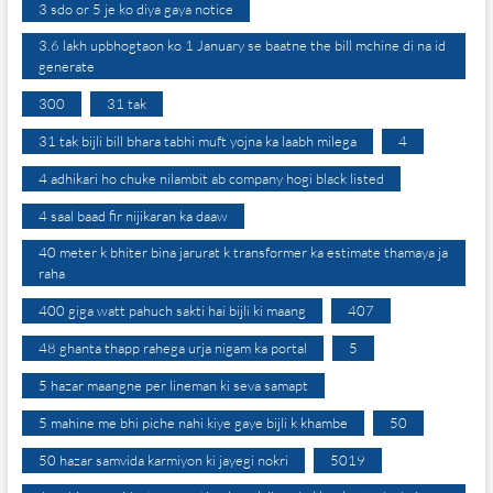
3 sdo or 5 je ko diya gaya notice
3.6 lakh upbhogtaon ko 1 January se baatne the bill mchine di na id
generate
300
31 tak
31 tak bijli bill bhara tabhi muft yojna ka laabh milega
4
4 adhikari ho chuke nilambit ab company hogi black listed
4 saal baad fir nijikaran ka daaw
40 meter k bhiter bina jarurat k transformer ka estimate thamaya ja
raha
400 giga watt pahuch sakti hai bijli ki maang
407
48 ghanta thapp rahega urja nigam ka portal
5
5 hazar maangne per lineman ki seva samapt
5 mahine me bhi piche nahi kiye gaye bijli k khambe
50
50 hazar samvida karmiyon ki jayegi nokri
5019