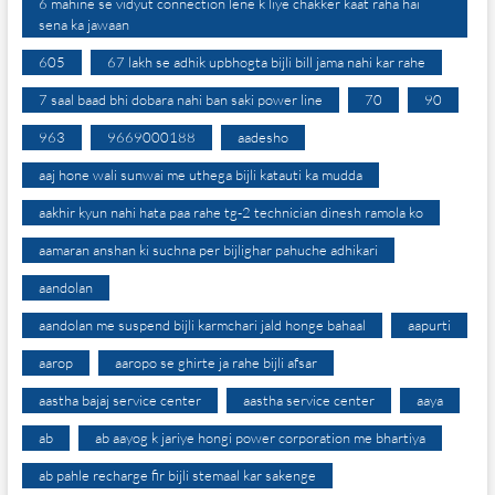
6 mahine se vidyut connection lene k liye chakker kaat raha hai
sena ka jawaan
605
67 lakh se adhik upbhogta bijli bill jama nahi kar rahe
7 saal baad bhi dobara nahi ban saki power line
70
90
963
9669000188
aadesho
aaj hone wali sunwai me uthega bijli katauti ka mudda
aakhir kyun nahi hata paa rahe tg-2 technician dinesh ramola ko
aamaran anshan ki suchna per bijlighar pahuche adhikari
aandolan
aandolan me suspend bijli karmchari jald honge bahaal
aapurti
aarop
aaropo se ghirte ja rahe bijli afsar
aastha bajaj service center
aastha service center
aaya
ab
ab aayog k jariye hongi power corporation me bhartiya
ab pahle recharge fir bijli stemaal kar sakenge