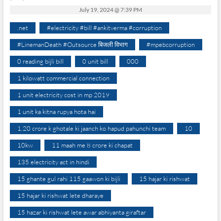
July 19, 2024 @ 7:39 PM
.net
#electricity #bill #ankitverma #corruption
#LinemanDeath #Outsource बिजली विभाग
#mpebcorruption
0 reading bijli bill
0 unit bill
000
1 kilowatt commercial connection
1 unit electricity cost in mp 2019
1 unit ka kitna rupya hota hai
1.20 crore k ghotale ki jaanch ko hapud pahunchi team
10
10kw
11 maah me 8 crore ki chapat
135 electricity act in hindi
15 ghante gul rahi 115 gaawon ki bijli
15 hajar ki rishwat
15 hajar ki rishwat lete dharaye
15 hazar ki rishwat lete awar abhiyanta giraftar