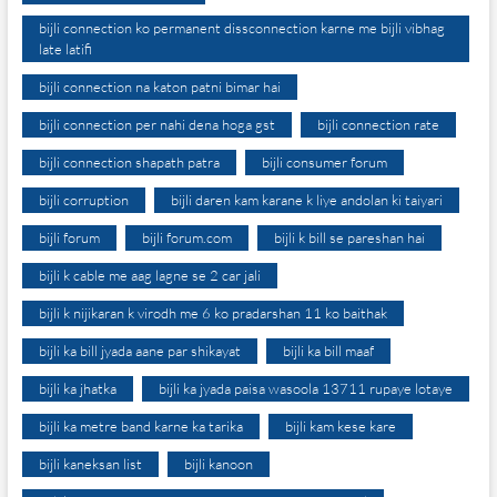
bijli connection ko permanent dissconnection karne me bijli vibhag
late latifi
bijli connection na katon patni bimar hai
bijli connection per nahi dena hoga gst
bijli connection rate
bijli connection shapath patra
bijli consumer forum
bijli corruption
bijli daren kam karane k liye andolan ki taiyari
bijli forum
bijli forum.com
bijli k bill se pareshan hai
bijli k cable me aag lagne se 2 car jali
bijli k nijikaran k virodh me 6 ko pradarshan 11 ko baithak
bijli ka bill jyada aane par shikayat
bijli ka bill maaf
bijli ka jhatka
bijli ka jyada paisa wasoola 13711 rupaye lotaye
bijli ka metre band karne ka tarika
bijli kam kese kare
bijli kaneksan list
bijli kanoon