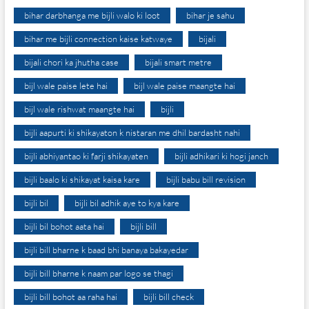
bihar darbhanga me bijli walo ki loot
bihar je sahu
bihar me bijli connection kaise katwaye
bijali
bijali chori ka jhutha case
bijali smart metre
bijl wale paise lete hai
bijl wale paise maangte hai
bijl wale rishwat maangte hai
bijli
bijli aapurti ki shikayaton k nistaran me dhil bardasht nahi
bijli abhiyantao ki farji shikayaten
bijli adhikari ki hogi janch
bijli baalo ki shikayat kaisa kare
bijli babu bill revision
bijli bil
bijli bil adhik aye to kya kare
bijli bil bohot aata hai
bijli bill
bijli bill bharne k baad bhi banaya bakayedar
bijli bill bharne k naam par logo se thagi
bijli bill bohot aa raha hai
bijli bill check