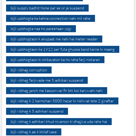
bijli supply badhit hone par se or je suspend
bijli upbhogta ka kahna connection nahi mil rahe
bijli upbhogta naa ho pareshaan yogi
bijli upbhogtaon k anupaat me nahi hai meter reader
bijli upbhogtaon ka 1912 per futa ghussa band karne ki maang
bijli upbhogtaon ki shikayaton ka ho raha farji nistaran
bijli vibhag corruption
bijli vibhag farjiwade me 5 adhikari suspend
bijli vibhag janch me kasoorwar fir bhi koi karywahi nahi
bijli vibhag k 2 karmchari 5000 hazar ki rishwat lete 2 giraftar
bijli vibhag k 5 adhikari suspend
bijli vibhag k adhikari khud niyamon ki dhajjiya uda rahe hai
bijli vibhag k ae k khilaf case