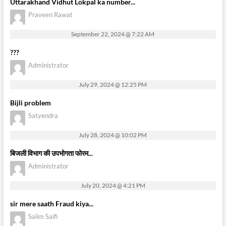
Uttarakhand Vidhut Lokpal ka number...
Praveen Rawat
September 22, 2024 @ 7:22 AM
???
Administrator
July 29, 2024 @ 12:25 PM
Bijli problem
Satyendra
July 28, 2024 @ 10:02 PM
बिजली विभाग की उपभोगता फोरम...
Administrator
July 20, 2024 @ 4:21 PM
sir mere saath Fraud kiya...
Salim Saifi