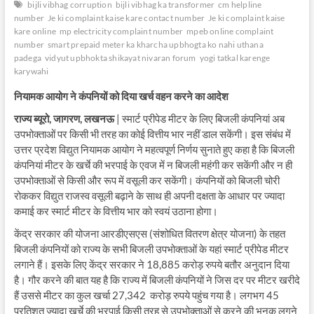
bijli vibhag corruption
bijli vibhag ka transformer
cm helpline
number
Je ki complaint kaise kare contact number
Je ki complaint kaise
kare online
mp electricity complaint number
mpeb online complaint
number
smart prepaid meter ka kharcha upbhogta ko nahi uthana
padega
vidyut upbhokta shikayat nivaran forum
yogi tatkal karenge
karywahi
नियामक
आयोग
ने
कंपनियों
को
दिया
खर्च
वहन
करने
का
आदेश
राज्य ब्यूरो, जागरण, लखनऊ
| स्मार्ट प्रीपेड मीटर के लिए बिजली कंपनियां अब
उपभोक्ताओं पर किसी भी तरह का कोई वित्तीय भार नहीं डाल सकेंगी। इस संबंध में
उत्तर प्रदेश विद्युत नियामक आयोग ने महत्वपूर्ण निर्णय सुनाते हुए कहा है कि बिजली
कंपनियां मीटर के खर्चे की भरपाई के एवज में न बिजली महंगी कर सकेंगी और न ही
उपभोक्ताओं से किसी और रूप में वसूली कर सकेंगी। कंपनियों को बिजली चोरी
रोककर विद्युत राजस्व वसूली बढ़ाने के साथ ही अपनी दक्षता के आधार पर ज्यादा
कमाई कर स्मार्ट मीटर के वित्तीय भार को स्वयं उठाना होगा।
केंद्र सरकार की योजना आरडीएसएस (संशोधित वितरण क्षेत्र योजना) के तहत
बिजली कंपनियों को राज्य के सभी बिजली उपभोक्ताओं के यहां स्मार्ट प्रीपेड मीटर
लगाने हैं। इसके लिए केंद्र सरकार ने 18,885 करोड़ रुपये बतौर अनुदान दिया
है। गौर करने की बात यह है कि राज्य में बिजली कंपनियों ने जिस दर पर मीटर खरीदे
हैं उससे मीटर का कुल खर्चा 27,342 करोड़ रुपये पहुंच गया है। लगभग 45
प्रतिशत ज्यादा खर्चे की भरपाई किसी तरह से उपभोक्ताओं से करने की भनक लगने