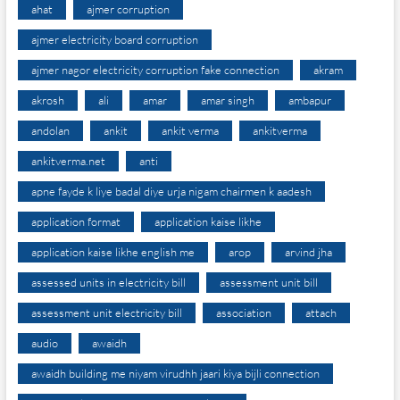
ahat
ajmer corruption
ajmer electricity board corruption
ajmer nagor electricity corruption fake connection
akram
akrosh
ali
amar
amar singh
ambapur
andolan
ankit
ankit verma
ankitverma
ankitverma.net
anti
apne fayde k liye badal diye urja nigam chairmen k aadesh
application format
application kaise likhe
application kaise likhe english me
arop
arvind jha
assessed units in electricity bill
assessment unit bill
assessment unit electricity bill
association
attach
audio
awaidh
awaidh building me niyam virudhh jaari kiya bijli connection