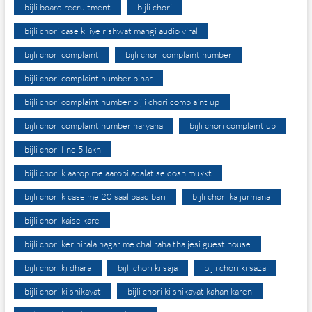
bijli board recruitment
bijli chori
bijli chori case k liye rishwat mangi audio viral
bijli chori complaint
bijli chori complaint number
bijli chori complaint number bihar
bijli chori complaint number bijli chori complaint up
bijli chori complaint number haryana
bijli chori complaint up
bijli chori fine 5 lakh
bijli chori k aarop me aaropi adalat se dosh mukkt
bijli chori k case me 20 saal baad bari
bijli chori ka jurmana
bijli chori kaise kare
bijli chori ker nirala nagar me chal raha tha jesi guest house
bijli chori ki dhara
bijli chori ki saja
bijli chori ki saza
bijli chori ki shikayat
bijli chori ki shikayat kahan karen