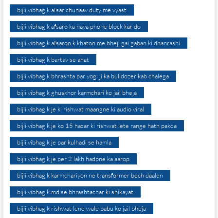
bijli vibhag k afsar chunaav duty me vyast
bijli vibhag k afsaro ka naya phone block kar do
bijli vibhag k afsaron k khaton me bheji gai gaban ki dhanrashi
bijli vibhag k bartav se ahat
bijli vibhag k bhrashta par yogi ji ka bulldozer kab chalega
bijli vibhag k ghuskhor karmchari ko jail bheja
bijli vibhag k je ki rishwat maangne ki audio viral
bijli vibhag k je ko 15 hazar ki rishwat lete range hath pakda
bijli vibhag k je par kulhadi se hamla
bijli vibhag k je per 2 lakh hadpne ka aarop
bijli vibhag k karmchariyon ne transformer bech daalen
bijli vibhag k md se bhrashtachar ki shikayat
bijli vibhag k rishwat lene wale babu ko jail bheja