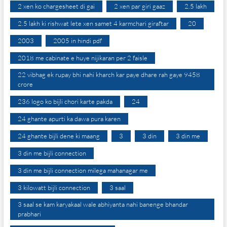
2 xen ko chargesheet di gai
2 xen par giri gaaz
2.5 lakh
2.5 lakh ki rishwat lete xen samet 4 karmchari giraftar
20
2003
2005 in hindi pdf
2018 me cabinate e huye nijikaran per 2 faisle
22 vibhag ek rupay bhi nahi kharch kar paye dhare rah gaye 9458
crore
236 logo ko bijli chori karte pakda
24
24 ghante apurti ka dawa pura karen
24 ghante bijli dene ki maang
3
3 din
3 din me
3 din me bijli connection
3 din me bijli connection milega mahanagar me
3 kilowatt bijli connection
3 saal
3 saal se kam karyakaal wale abhiyanta nahi banenge bhandar
prabhari