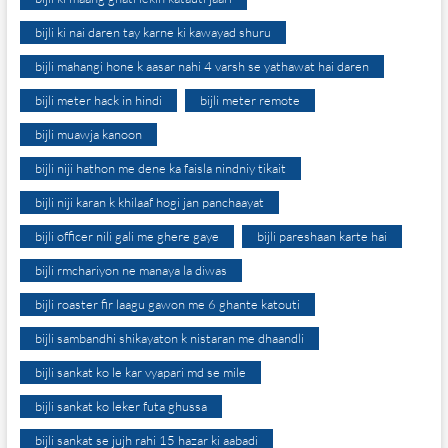
bijli ki nai daren tay karne ki kawayad shuru
bijli mahangi hone k aasar nahi 4 varsh se yathawat hai daren
bijli meter hack in hindi
bijli meter remote
bijli muawja kanoon
bijli niji hathon me dene ka faisla nindniy tikait
bijli niji karan k khilaaf hogi jan panchaayat
bijli officer nili gali me ghere gaye
bijli pareshaan karte hai
bijli rmchariyon ne manaya la diwas
bijli roaster fir laagu gawon me 6 ghante katouti
bijli sambandhi shikayaton k nistaran me dhaandli
bijli sankat ko le kar vyapari md se mile
bijli sankat ko leker futa ghussa
bijli sankat se jujh rahi 15 hazar ki aabadi