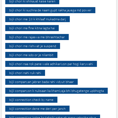
bijli chori ki shikayat kaise karen
bijli chori ki suchna de naam gupt rakha jayega md power
bijli chori me 18 k khilaaf mukadma darj
bijli chori me fine kitna lagta hai
bijli chori me rajaswa me bhrashtachar
bijli chori me rishwat je suspend
bijli chori me sdo or je nilambit
bijli chori naa rok pane wale adhikariyon par hogi karywahi
bijli chori nahi ruk rahi
bijli companyan jabran bada rahi vidyut bhaar
bijli companyon k nuksaan ka khamiyaja bhi bhugatenge upbhogta
bijli connection check by name
bijli connection dene me deri per janch
bijli connection jodne ko takniki sahayak mang raha tha ghus