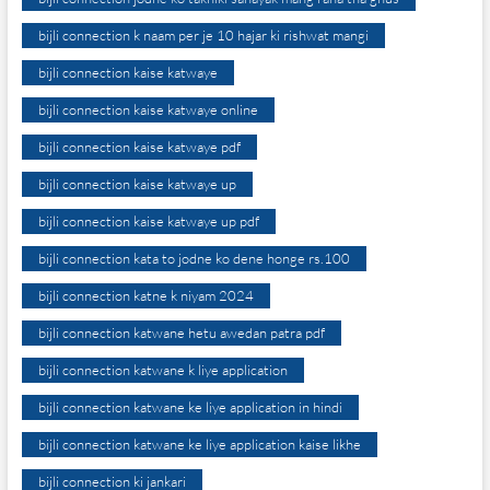
bijli connection k naam per je 10 hajar ki rishwat mangi
bijli connection kaise katwaye
bijli connection kaise katwaye online
bijli connection kaise katwaye pdf
bijli connection kaise katwaye up
bijli connection kaise katwaye up pdf
bijli connection kata to jodne ko dene honge rs.100
bijli connection katne k niyam 2024
bijli connection katwane hetu awedan patra pdf
bijli connection katwane k liye application
bijli connection katwane ke liye application in hindi
bijli connection katwane ke liye application kaise likhe
bijli connection ki jankari