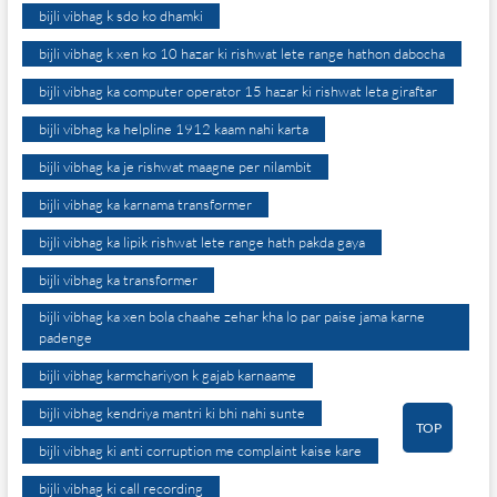
bijli vibhag k sdo ko dhamki
bijli vibhag k xen ko 10 hazar ki rishwat lete range hathon dabocha
bijli vibhag ka computer operator 15 hazar ki rishwat leta giraftar
bijli vibhag ka helpline 1912 kaam nahi karta
bijli vibhag ka je rishwat maagne per nilambit
bijli vibhag ka karnama transformer
bijli vibhag ka lipik rishwat lete range hath pakda gaya
bijli vibhag ka transformer
bijli vibhag ka xen bola chaahe zehar kha lo par paise jama karne
padenge
bijli vibhag karmchariyon k gajab karnaame
bijli vibhag kendriya mantri ki bhi nahi sunte
TOP
bijli vibhag ki anti corruption me complaint kaise kare
bijli vibhag ki call recording