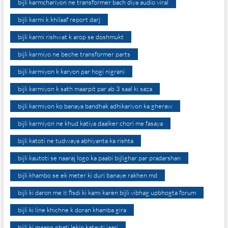
bijli karmchariyon ne transformer bach diya audio viral
bijli karmi k khilaaf report darj
bijli karmi rishwat k arop se doshmukt
bijli karmiyo ne beche transformer parts
bijli karmiyon k karyon par hogi nigrani
bijli karmiyon k sath maarpit par ab 3 saal ki saza
bijli karmiyon ko banaya bandhak adhikariyon ka gheraw
bijli karmiyon ne khud katiya daalker chori me fasaya
bijli katoti ne tudwaya abhiyanta ka rishta
bijli kautoti se naaraj logo ka paabi bijlighar par pradarshan
bijli khambo se ek meter ki duri banaye rakhen md
bijli ki daron me 8 fisdi ki kami karen bijli vibhag upbhogta forum
bijli ki line khichne k doran khamba gira
bijli ki maang ghati lekin katauti jaari