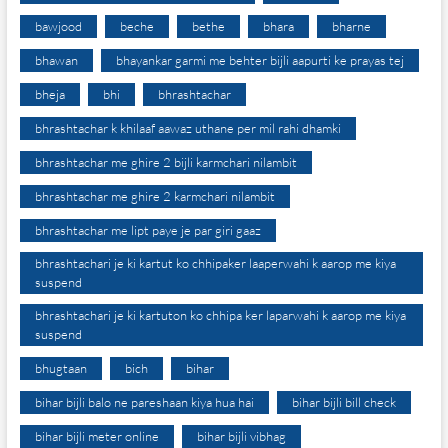
bawjood
beche
bethe
bhara
bharne
bhawan
bhayankar garmi me behter bijli aapurti ke prayas tej
bheja
bhi
bhrashtachar
bhrashtachar k khilaaf aawaz uthane per mil rahi dhamki
bhrashtachar me ghire 2 bijli karmchari nilambit
bhrashtachar me ghire 2 karmchari nilambit
bhrashtachar me lipt paye je par giri gaaz
bhrashtachari je ki kartut ko chhipaker laaperwahi k aarop me kiya
suspend
bhrashtachari je ki kartuton ko chhipa ker laparwahi k aarop me kiya
suspend
bhugtaan
bich
bihar
bihar bijli balo ne pareshaan kiya hua hai
bihar bijli bill check
bihar bijli meter online
bihar bijli vibhag