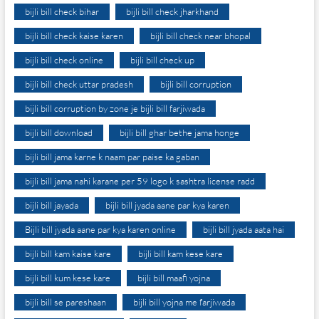
bijli bill check bihar
bijli bill check jharkhand
bijli bill check kaise karen
bijli bill check near bhopal
bijli bill check online
bijli bill check up
bijli bill check uttar pradesh
bijli bill corruption
bijli bill corruption by zone je bijli bill farjiwada
bijli bill download
bijli bill ghar bethe jama honge
bijli bill jama karne k naam par paise ka gaban
bijli bill jama nahi karane per 59 logo k sashtra license radd
bijli bill jayada
bijli bill jyada aane par kya karen
Bijli bill jyada aane par kya karen online
bijli bill jyada aata hai
bijli bill kam kaise kare
bijli bill kam kese kare
bijli bill kum kese kare
bijli bill maafi yojna
bijli bill se pareshaan
bijli bill yojna me farjiwada