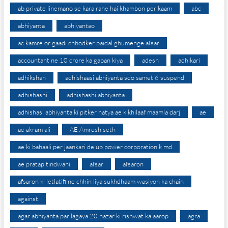
ab private linemano se kara rahe hai khambon per kaam
abc
abhiyanta
abhiyantao
ac kamre or gaadi chhodker paidal ghumenge afsar
accountant ne 10 crore ka gaban kiya
adesh
adhikari
adhikshan
adhishaasi abhiyanta sdo samet 6 suspend
adhishashi
adhishashi abhiyanta
adhishasi abhiyanta ki pitker hatya ae k khilaaf maamla darj
ae
ae akram ali
AE Amresh seth
ae ki bahaali per jaankari de up power corporation k md
ae pratap tindwani
afsar
afsaron
afsaron ki letlatifi ne chhin liya sukhdhaam wasiyon ka chain
against
agar abhiyanta par lagaya 20 hazar ki rishwat ka aarop
agra