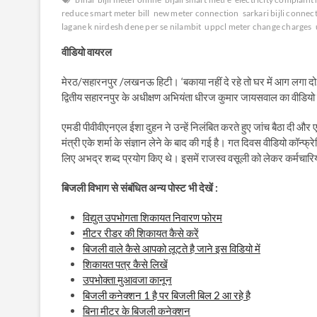
reduce smart meter bill
new meter connection
sarkari bijli connec
lagane k nirdesh dene per se nilambit
uppcl meter change charges
वीडियो
वायरल
मेरठ/सहारनपुर /लखनऊ हिटी। ‘बकाया नहीं दे रहे तो घर में आग लगा दो…’
द्वितीय सहारनपुर के अधीक्षण अभियंता धीरज कुमार जायसवाल का वीडियो सो
एमडी पीवीवीएनएल ईशा दुहन ने उन्हें निलंबित करते हुए जांच बैठा दी और 
मंत्री एके शर्मा के संज्ञान लेने के बाद की गई है। गत दिवस वीडियो कॉन्फ
लिए अभद्र शब्द प्रयोग किए थे। इसमें राजस्व वसूली को लेकर कर्मचारियों
बिजली विभाग से संबंधित अन्य पोस्ट भी देखें :
विद्युत उपभोगता शिकायत निवारण फोरम
मीटर रीडर की शिकायत कैसे करें
बिजली वाले कैसे आपको लूटते है जाने इस विडियो में
शिकायत पत्र कैसे लिखें
उपभोक्ता मुआवजा कानून
बिजली कनेक्शन 1 है पर बिजली बिल 2 आ रहे है
बिना मीटर के बिजली कनेक्शन