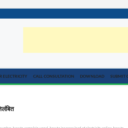
orum.com
्या का समाधान
 ELECTRICITY
CALL CONSULTATION
DOWNLOAD
SUBMIT 
िलंबित
t number
how to complain uppcl
how to increase load of electricity online
how to