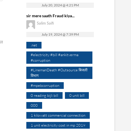
July 20, 2024 @ 4:21 PM
sir mere saath Fraud kiya...
Salim Saifi
July 19, 2024 @ 7:39 PM
ोल
.net
#electricity #bill #ankitverma
#corruption
#LinemanDeath #Outsource बिजली
विभाग
#mpebcorruption
0 reading bijli bill
0 unit bill
000
1 kilowatt commercial connection
1 unit electricity cost in mp 2019