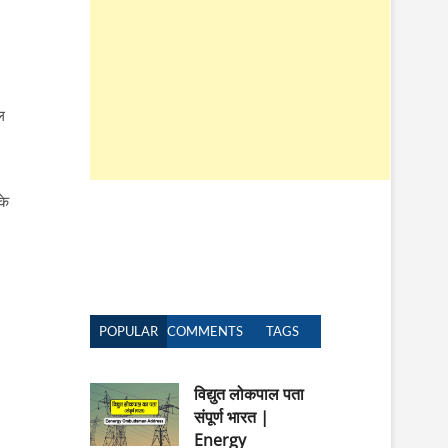
n
ल
के
POPULAR
COMMENTS
TAGS
विद्युत लोकपाल पता
संपूर्ण भारत |
Energy