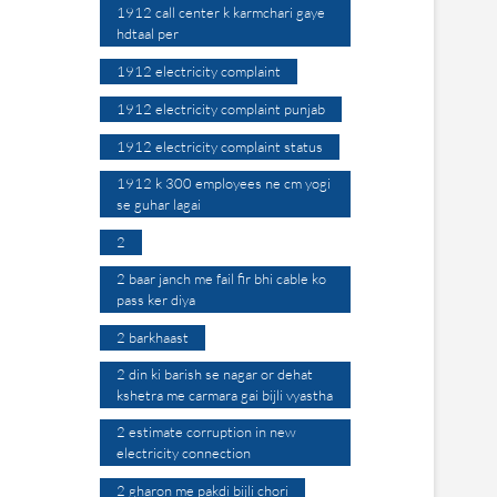
1912 call center k karmchari gaye
hdtaal per
1912 electricity complaint
1912 electricity complaint punjab
1912 electricity complaint status
1912 k 300 employees ne cm yogi
se guhar lagai
2
2 baar janch me fail fir bhi cable ko
pass ker diya
2 barkhaast
2 din ki barish se nagar or dehat
kshetra me carmara gai bijli vyastha
2 estimate corruption in new
electricity connection
2 gharon me pakdi bijli chori