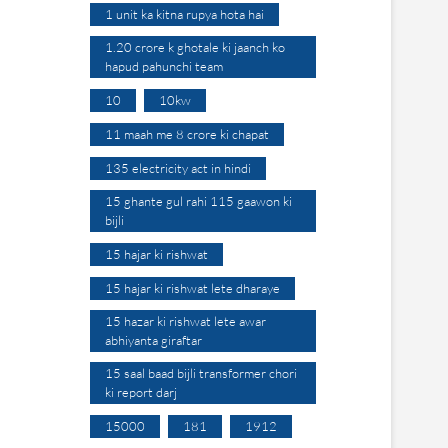
1 unit ka kitna rupya hota hai
1.20 crore k ghotale ki jaanch ko
hapud pahunchi team
10
10kw
11 maah me 8 crore ki chapat
135 electricity act in hindi
15 ghante gul rahi 115 gaawon ki
bijli
15 hajar ki rishwat
15 hajar ki rishwat lete dharaye
15 hazar ki rishwat lete awar
abhiyanta giraftar
15 saal baad bijli transformer chori
ki report darj
15000
181
1912