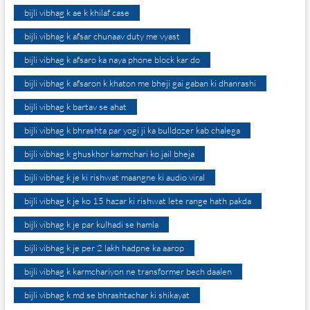
bijli vibhag k ae k khilaf case
bijli vibhag k afsar chunaav duty me vyast
bijli vibhag k afsaro ka naya phone block kar do
bijli vibhag k afsaron k khaton me bheji gai gaban ki dhanrashi
bijli vibhag k bartav se ahat
bijli vibhag k bhrashta par yogi ji ka bulldozer kab chalega
bijli vibhag k ghuskhor karmchari ko jail bheja
bijli vibhag k je ki rishwat maangne ki audio viral
bijli vibhag k je ko 15 hazar ki rishwat lete range hath pakda
bijli vibhag k je par kulhadi se hamla
bijli vibhag k je per 2 lakh hadpne ka aarop
bijli vibhag k karmchariyon ne transformer bech daalen
bijli vibhag k md se bhrashtachar ki shikayat