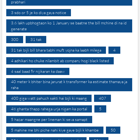
prabhari
3 sdo or 5 je ko diya gaya notice
3.6 lakh upbhogtaon ko 1 January se baatne the bill mchine di na id
generate
300
31 tak
31 tak bijli bill bhara tabhi muft yojna ka laabh milega
4
4 adhikari ho chuke nilambit ab company hogi black listed
4 saal baad fir nijikaran ka daaw
40 meter k bhiter bina jarurat k transformer ka estimate thamaya ja
raha
400 giga watt pahuch sakti hai bijli ki maang
407
48 ghanta thapp rahega urja nigam ka portal
5
5 hazar maangne per lineman ki seva samapt
5 mahine me bhi piche nahi kiye gaye bijli k khambe
50