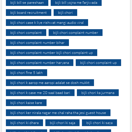
bijli bill se pareshaan
bijli bill yojna me farjiwada
bijli board recruitment
bijli chori
bijli chori case k liye rishwat mangi audio viral
bijli chori complaint
bijli chori complaint number
bijli chori complaint number bihar
bijli chori complaint number bijli chori complaint up
bijli chori complaint number haryana
bijli chori complaint up
bijli chori fine 5 lakh
bijli chori k aarop me aaropi adalat se dosh mukkt
bijli chori k case me 20 saal baad bari
bijli chori ka jurmana
bijli chori kaise kare
bijli chori ker nirala nagar me chal raha tha jesi guest house
bijli chori ki dhara
bijli chori ki saja
bijli chori ki saza