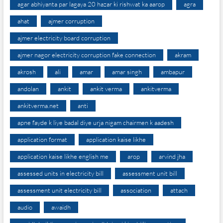
agar abhiyanta par lagaya 20 hazar ki rishwat ka aarop
agra
ahat
ajmer corruption
ajmer electricity board corruption
ajmer nagor electricity corruption fake connection
akram
akrosh
ali
amar
amar singh
ambapur
andolan
ankit
ankit verma
ankitverma
ankitverma.net
anti
apne fayde k liye badal diye urja nigam chairmen k aadesh
application format
application kaise likhe
application kaise likhe english me
arop
arvind jha
assessed units in electricity bill
assessment unit bill
assessment unit electricity bill
association
attach
audio
awaidh