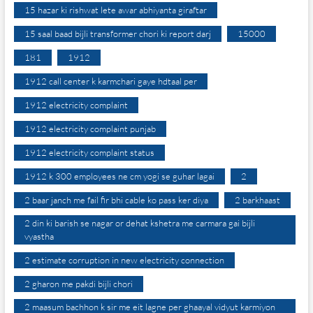
15 hazar ki rishwat lete awar abhiyanta giraftar
15 saal baad bijli transformer chori ki report darj
15000
181
1912
1912 call center k karmchari gaye hdtaal per
1912 electricity complaint
1912 electricity complaint punjab
1912 electricity complaint status
1912 k 300 employees ne cm yogi se guhar lagai
2
2 baar janch me fail fir bhi cable ko pass ker diya
2 barkhaast
2 din ki barish se nagar or dehat kshetra me carmara gai bijli
vyastha
2 estimate corruption in new electricity connection
2 gharon me pakdi bijli chori
2 maasum bachhon k sir me eit lagne per ghaayal vidyut karmiyon