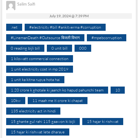
Salim Saifi
July 19, 2024 @ 7:39 PM
.net
#electricity #bill #ankitverma #corruption
#LinemanDeath #Outsource बिजली विभाग
#mpebcorruption
0 reading bijli bill
0 unit bill
000
1 kilowatt commercial connection
1 unit electricity cost in mp 2019
1 unit ka kitna rupya hota hai
1.20 crore k ghotale ki jaanch ko hapud pahunchi team
10
10kw
11 maah me 8 crore ki chapat
135 electricity act in hindi
15 ghante gul rahi 115 gaawon ki bijli
15 hajar ki rishwat
15 hajar ki rishwat lete dharaye