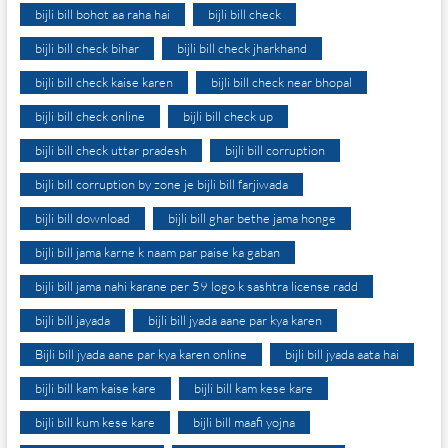
bijli bill bohot aa raha hai
bijli bill check
bijli bill check bihar
bijli bill check jharkhand
bijli bill check kaise karen
bijli bill check near bhopal
bijli bill check online
bijli bill check up
bijli bill check uttar pradesh
bijli bill corruption
bijli bill corruption by zone je bijli bill farjiwada
bijli bill download
bijli bill ghar bethe jama honge
bijli bill jama karne k naam par paise ka gaban
bijli bill jama nahi karane per 59 logo k sashtra license radd
bijli bill jayada
bijli bill jyada aane par kya karen
Bijli bill jyada aane par kya karen online
bijli bill jyada aata hai
bijli bill kam kaise kare
bijli bill kam kese kare
bijli bill kum kese kare
bijli bill maafi yojna