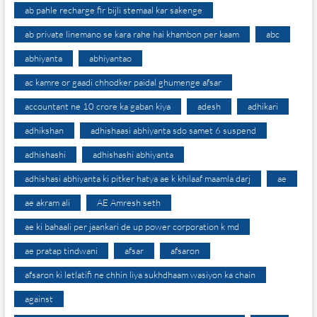
ab pahle recharge fir bijli stemaal kar sakenge
ab private linemano se kara rahe hai khambon per kaam
abc
abhiyanta
abhiyantao
ac kamre or gaadi chhodker paidal ghumenge afsar
accountant ne 10 crore ka gaban kiya
adesh
adhikari
adhikshan
adhishaasi abhiyanta sdo samet 6 suspend
adhishashi
adhishashi abhiyanta
adhishasi abhiyanta ki pitker hatya ae k khilaaf maamla darj
ae
ae akram ali
AE Amresh seth
ae ki bahaali per jaankari de up power corporation k md
ae pratap tindwani
afsar
afsaron
afsaron ki letlatifi ne chhin liya sukhdhaam wasiyon ka chain
against