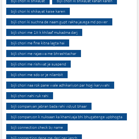
bijli chori ki shikayat
bijli chori ki shikayat kahan karen
bijli chori ki shikayat kaise karen
bijli chori ki suchna de naam gupt rakha jayega md power
bijli chori me 18 k khilaaf mukadma darj
bijli chori me fine kitna lagta hai
bijli chori me rajaswa me bhrashtachar
bijli chori me rishwat je suspend
bijli chori me sdo or je nilambit
bijli chori naa rok pane wale adhikariyon par hogi karywahi
bijli chori nahi ruk rahi
bijli companyan jabran bada rahi vidyut bhaar
bijli companyon k nuksaan ka khamiyaja bhi bhugatenge upbhogta
bijli connection check by name
bijli connection dene me deri per janch