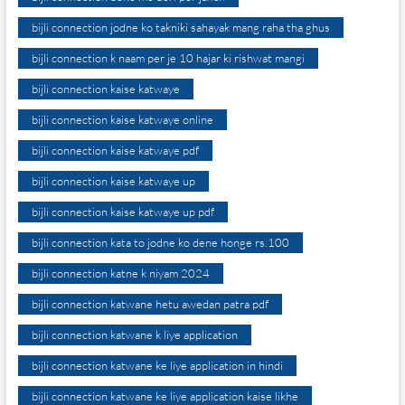
bijli connection jodne ko takniki sahayak mang raha tha ghus
bijli connection k naam per je 10 hajar ki rishwat mangi
bijli connection kaise katwaye
bijli connection kaise katwaye online
bijli connection kaise katwaye pdf
bijli connection kaise katwaye up
bijli connection kaise katwaye up pdf
bijli connection kata to jodne ko dene honge rs.100
bijli connection katne k niyam 2024
bijli connection katwane hetu awedan patra pdf
bijli connection katwane k liye application
bijli connection katwane ke liye application in hindi
bijli connection katwane ke liye application kaise likhe