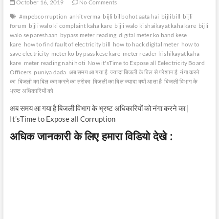
October 16, 2019
No Comments
#mpebcorruption
ankit verma
bijli bil bohot aata hai
bijli bill
bijli
forum
bijli walo ki complaint kaha kare
bijli walo ki shaikayat kaha kare
bijli
walo se pareshaan
bypass meter reading
digital meter ko band kese
kare
how to find fault of electricity bill
how to hack digital meter
how to
save electricity
meter ko by pass kese kare
meter reader ki shikayat kaha
kare
meter reading nahi hoti
Now it'sTime to Expose all Eelectricity Board
Officers
puniya dada
अब समय आ गया है
ज्यादा बिजली के बिल से परेशान है
नंगा करने
का
बिजली का बिल कम करने का तरीका
बिजली का बिल ज्यादा क्यों आता है
बिजली विभाग के
भ्रष्ट अधिकारियों को
अब समय आ गया है बिजली विभाग के भ्रष्ट अधिकारियों को नंगा करने का |
It’sTime to Expose all Corruption
अधिक जानकारी के लिए हमारा विडियो देखे :