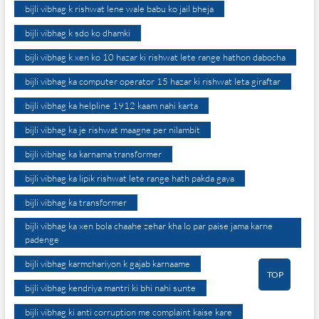
bijli vibhag k rishwat lene wale babu ko jail bheja
bijli vibhag k sdo ko dhamki
bijli vibhag k xen ko 10 hazar ki rishwat lete range hathon dabocha
bijli vibhag ka computer operator 15 hazar ki rishwat leta giraftar
bijli vibhag ka helpline 1912 kaam nahi karta
bijli vibhag ka je rishwat maagne per nilambit
bijli vibhag ka karnama transformer
bijli vibhag ka lipik rishwat lete range hath pakda gaya
bijli vibhag ka transformer
bijli vibhag ka xen bola chaahe zehar kha lo par paise jama karne
padenge
bijli vibhag karmchariyon k gajab karnaame
TOP
bijli vibhag kendriya mantri ki bhi nahi sunte
bijli vibhag ki anti corruption me complaint kaise kare