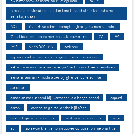
50 hazar samvida karmiyon ki jayegi nokri
5019
6 mahine se vidyut connection lene k liye chakker kaat raha hai
sena ka jawaan
605
67 lakh se adhik upbhogta bijli bill jama nahi kar rahe
7 saal baad bhi dobara nahi ban saki power line
70
90
963
9669000188
aadesho
aaj hone wali sunwai me uthega bijli katauti ka mudda
aakhir kyun nahi hata paa rahe tg-2 technician dinesh ramola ko
aamaran anshan ki suchna per bijlighar pahuche adhikari
aandolan
aandolan me suspend bijli karmchari jald honge bahaal
aapurti
aarop
aaropo se ghirte ja rahe bijli afsar
aastha bajaj service center
aastha service center
aaya
ab
ab aayog k jariye hongi power corporation me bhartiya