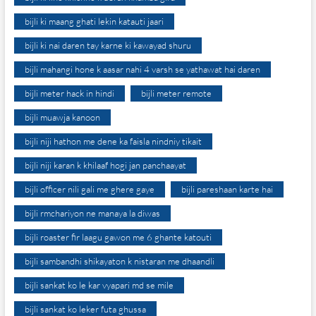
bijli ki maang ghati lekin katauti jaari
bijli ki nai daren tay karne ki kawayad shuru
bijli mahangi hone k aasar nahi 4 varsh se yathawat hai daren
bijli meter hack in hindi
bijli meter remote
bijli muawja kanoon
bijli niji hathon me dene ka faisla nindniy tikait
bijli niji karan k khilaaf hogi jan panchaayat
bijli officer nili gali me ghere gaye
bijli pareshaan karte hai
bijli rmchariyon ne manaya la diwas
bijli roaster fir laagu gawon me 6 ghante katouti
bijli sambandhi shikayaton k nistaran me dhaandli
bijli sankat ko le kar vyapari md se mile
bijli sankat ko leker futa ghussa