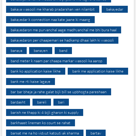
bakaya wasooli me kharab pradarshan xen nilambit
bakayedar
bakayedar k connection naa kate jaane ki maang
bakayedaron me purvanchal aage madhyanchal me bhi bura haal
bakayedaron per chaapemari se hadkamp dhaai lakh ki wasooli
banaya
banayen
band
band meter k naam par chaapa markar wasooli ka aarop
bank ko application kaise likhe
bank me application kaise likhe
bank me rti kaise lagaye
bar bar bheje ja rahe galat bijli bill se upbhogta pareshaan
bardasht
bareli
bari
barish ne thapp ki 4 bijli gharon ki supply
barkhaast lineman ko court se rahat
barsat me na ho vidyut katouti ak sharma
bartav