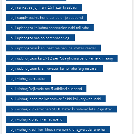
bijli sankat se jujh rahi 15 hazar ki aabadi
bijli supply badhit hone par se or je suspend
bijli upbhogta ka kahna connection nahi mil rahe
bijli upbhogta naa ho pareshaan yogi
bijli upbhogtaon k anupaat me nahi hai meter reader
bijli upbhogtaon ka 1912 per futa ghussa band karne ki maang
bijli upbhogtaon ki shikayaton ka ho raha farji nistaran
bijli vibhag corruption
bijli vibhag farjiwade me 5 adhikari suspend
bijli vibhag janch me kasoorwar fir bhi koi karywahi nahi
bijli vibhag k 2 karmchari 5000 hazar ki rishwat lete 2 giraftar
bijli vibhag k 5 adhikari suspend
bijli vibhag k adhikari khud niyamon ki dhajjiya uda rahe hai