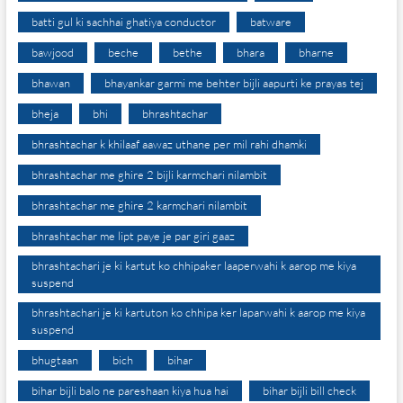
batti gul ki sachhai ghatiya conductor
batware
bawjood
beche
bethe
bhara
bharne
bhawan
bhayankar garmi me behter bijli aapurti ke prayas tej
bheja
bhi
bhrashtachar
bhrashtachar k khilaaf aawaz uthane per mil rahi dhamki
bhrashtachar me ghire 2 bijli karmchari nilambit
bhrashtachar me ghire 2 karmchari nilambit
bhrashtachar me lipt paye je par giri gaaz
bhrashtachari je ki kartut ko chhipaker laaperwahi k aarop me kiya
suspend
bhrashtachari je ki kartuton ko chhipa ker laparwahi k aarop me kiya
suspend
bhugtaan
bich
bihar
bihar bijli balo ne pareshaan kiya hua hai
bihar bijli bill check