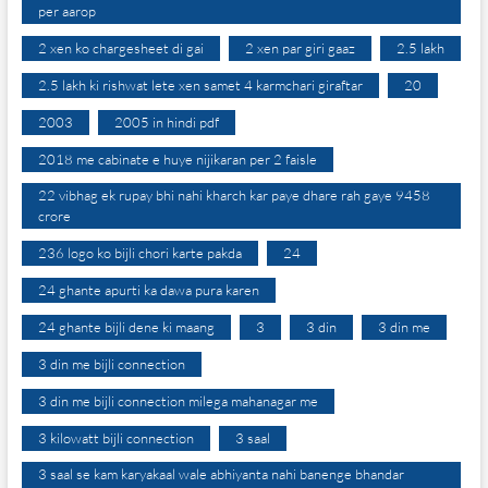
per aarop
2 xen ko chargesheet di gai
2 xen par giri gaaz
2.5 lakh
2.5 lakh ki rishwat lete xen samet 4 karmchari giraftar
20
2003
2005 in hindi pdf
2018 me cabinate e huye nijikaran per 2 faisle
22 vibhag ek rupay bhi nahi kharch kar paye dhare rah gaye 9458
crore
236 logo ko bijli chori karte pakda
24
24 ghante apurti ka dawa pura karen
24 ghante bijli dene ki maang
3
3 din
3 din me
3 din me bijli connection
3 din me bijli connection milega mahanagar me
3 kilowatt bijli connection
3 saal
3 saal se kam karyakaal wale abhiyanta nahi banenge bhandar