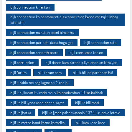
bijli connection ki jankari
bijli connection ko permanent dissconnection karne me bijli vibhag
late latifi
bijli connection na katon patni bimar hai
bijli connection per nahi dena hoga gst
bijli connection rate
bijli connection shapath patra
bijli consumer forum
bijli corruption
bijli daren kam karane k liye andolan ki taiyari
bijli forum
bijli forum.com
bijli k bill se pareshan hai
bijli k cable me aag lagne se 2 car jali
bijli k nijikaran k virodh me 6 ko pradarshan 11 ko baithak
bijli ka bill jyada aane par shikayat
bijli ka bill maaf
bijli ka jhatka
bijli ka jyada paisa wasoola 13711 rupaye lotaye
bijli ka metre band karne ka tarika
bijli kam kese kare