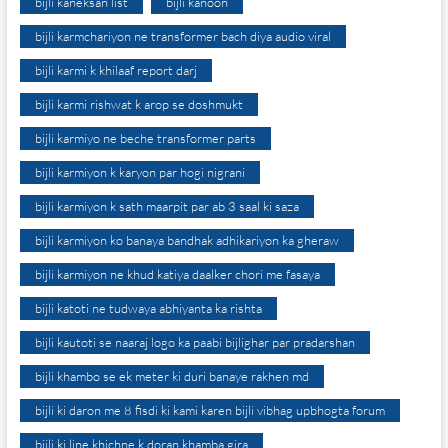
bijli kaneksan list
bijli kanoon
bijli karmchariyon ne transformer bach diya audio viral
bijli karmi k khilaaf report darj
bijli karmi rishwat k arop se doshmukt
bijli karmiyo ne beche transformer parts
bijli karmiyon k karyon par hogi nigrani
bijli karmiyon k sath maarpit par ab 3 saal ki saza
bijli karmiyon ko banaya bandhak adhikariyon ka gheraw
bijli karmiyon ne khud katiya daalker chori me fasaya
bijli katoti ne tudwaya abhiyanta ka rishta
bijli kautoti se naaraj logo ka paabi bijlighar par pradarshan
bijli khambo se ek meter ki duri banaye rakhen md
bijli ki daron me 8 fisdi ki kami karen bijli vibhag upbhogta forum
bijli ki line khichne k doran khamba gira