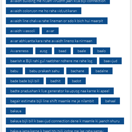
awaidh building me niyam virudhh jaari kiya bijli connection
awaidh colonyon me ho raha vidyutikaran
awaidh line chalwa rahe lineman or sdo k bich hui maarpit
awaidh wasooli
awar
awar abhiyanta kara rahe awaidh lineno ka nirmaan
Awareness
ayog
baad
baale
baalo
baarish e Bijli rahi gul raatbher ndhere me rahe log
baawjud
babu
babu prakash sahu
bachane
badalne
bade bade bijli bill
badhit
badot
badte pradushan k liye generator ka upyog naa karne ki apeel
bagair estimate bijli line shift maamle me je nilambit
bahaal
bakaya
bakaya bijli bill k baawjud connection dene k maamle ki jaanch shuru
bakaya jama karne k baad bhi bijli jodne me lag raha samay