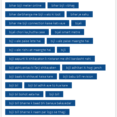
bihar bijli meter online
bihar bijli vibhag
bihar darbhanga me bijli walo ki loot
bihar je sahu
bihar me bijli connection kaise katwaye
bijali
bijali chori ka jhutha case
bijali smart metre
bijl wale paise lete hai
bijl wale paise maangte hai
bijl wale rishwat maangte hai
bijli
bijli aapurti ki shikayaton k nistaran me dhil bardasht nahi
bijli abhiyantao ki farji shikayaten
bijli adhikari ki hogi janch
bijli baalo ki shikayat kaisa kare
bijli babu bill revision
bijli bil
bijli bil adhik aye to kya kare
bijli bil bohot aata hai
bijli bill
bijli bill bharne k baad bhi banaya bakayedar
bijli bill bharne k naam par logo se thagi